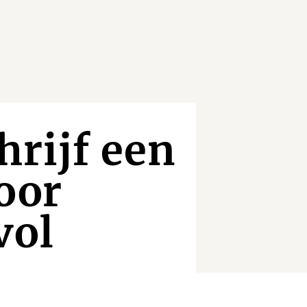
hrijf een
oor
vol