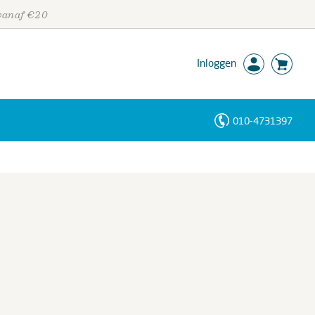
 vanaf €20
Inloggen
010-4731397
Personen
Trefwoorden