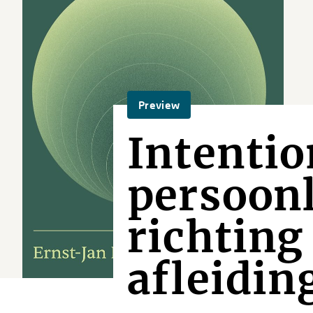
Preview
Intentio
persoonl
richting
afleidin