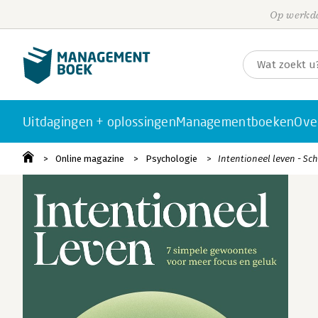
Op werkda
Uitdagingen + oplossingen
Managementboeken
Ove
Online magazine
Psychologie
Intentioneel leven - Sch