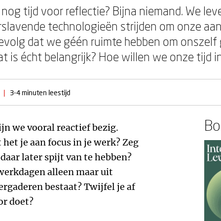
nog tijd voor reflectie? Bijna niemand. We lev
 Verslavende technologieën strijden om onze a
evolg dat we géén ruimte hebben om onszelf g
is écht belangrijk? Hoe willen we onze tijd i
|
3-4 minuten leestijd
Boe
jn we vooral reactief bezig.
 het je aan focus in je werk? Zeg
 daar later spijt van te hebben?
 werkdagen alleen maar uit
rgaderen bestaat? Twijfel je af
or doet?