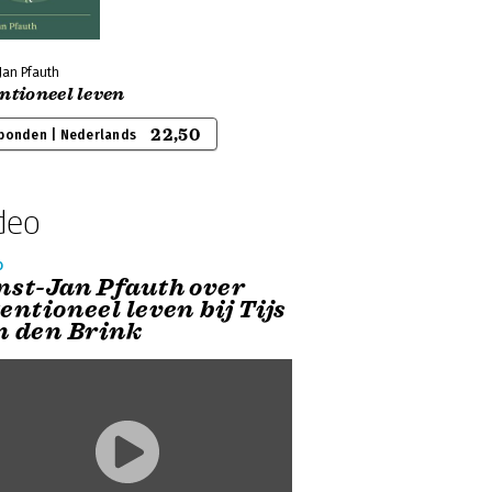
Jan Pfauth
ntioneel leven
22,50
bonden | Nederlands
deo
o
nst-Jan Pfauth over
entioneel leven bij Tijs
n den Brink