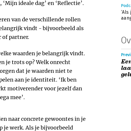
‘Mijn ideale dag’ en ‘Reflectie’.
Podc
‘Als
aang
ren van de verschillende rollen
belangrijk vindt - bijvoorbeeld als
 of partner.
Ov
welke waarden je belangrijk vindt.
Previ
Ee
ben je trots op? Welk onrecht
laa
orgen dat je waarden niet te
ge
pelen aan je identiteit. ‘Ik ben
rkt motiverender voor jezelf dan
lega mee’.
en naar concrete gewoontes in je
p je werk. Als je bijvoorbeeld