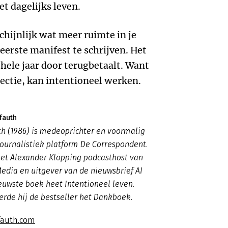
t dagelijks leven.
chijnlijk wat meer ruimte in je
 eerste manifest te schrijven. Het
t hele jaar door terugbetaalt. Want
lectie, kan intentioneel werken.
fauth
th (1986) is medeoprichter en voormalig
journalistiek platform De Correspondent.
met Alexander Klöpping podcasthost van
edia en uitgever van de nieuwsbrief AI
ieuwste boek heet Intentioneel leven.
erde hij de bestseller het Dankboek.
fauth.com