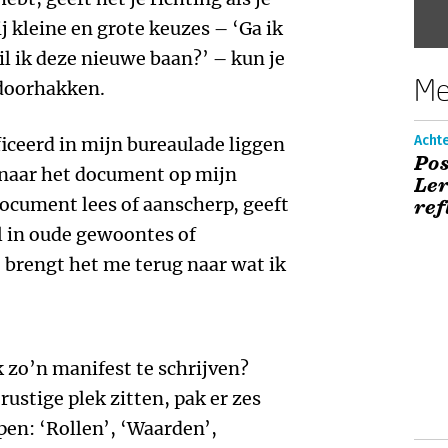
 kleine en grote keuzes – ‘Ga ik
il ik deze nieuwe baan?’ – kun je
Me
 doorhakken.
Acht
ficeerd in mijn bureaulade liggen
Pos
 naar het document op mijn
Ler
 document lees of aanscherp, geeft
ref
al in oude gewoontes of
 brengt het me terug naar wat ik
ok zo’n manifest te schrijven?
ustige plek zitten, pak er zes
pen: ‘Rollen’, ‘Waarden’,