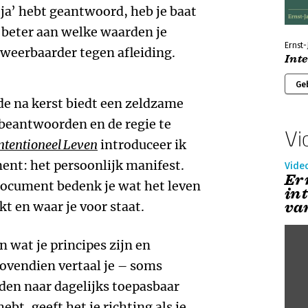
‘ja’ hebt geantwoord, heb je baat
e beter aan welke waarden je
Ernst-
e weerbaarder tegen afleiding.
Inte
Ge
de na kerst biedt een zeldzame
 beantwoorden en de regie te
Vi
ntentioneel Leven
introduceer ik
ent: het persoonlijk manifest.
Vide
Er
 document bedenk je wat het leven
int
va
t en waar je voor staat.
in wat je principes zijn en
Bovendien vertaal je – soms
den naar dagelijks toepasbaar
ebt, geeft het je richting als je