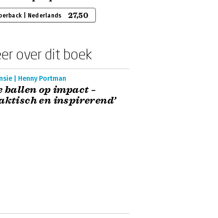
27,50
perback | Nederlands
er over dit boek
nsie | Henny Portman
e ballen op impact –
aktisch en inspirerend’