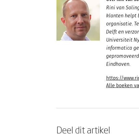
Rini van Solin
klanten helpt
organisatie. T
Delft en verzo
Universiteit N
informatica ge
gepromoveerd 
Eindhoven.
https://www.ri
Alle boeken va
Deel dit artikel