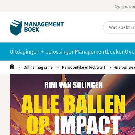
Op werkda
Uitdagingen + oplossingen
Managementboeken
Ove
Online magazine
Persoonlijke effectiviteit
Alle ballen