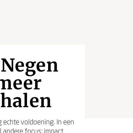
- Negen
 meer
 halen
g echte voldoening. In een
l andere focus: impact