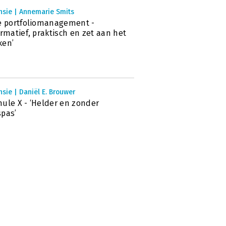
nsie | Annemarie Smits
e portfoliomanagement -
ormatief, praktisch en zet aan het
ken’
sie | Daniël E. Brouwer
ule X - ‘Helder en zonder
pas’