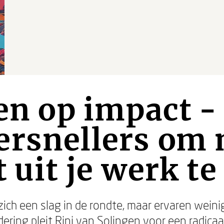
len op impact 
ersnellers om
t uit je werk te
ich een slag in de rondte, maar ervaren weini
ering pleit Rini van Solingen voor een radicaa