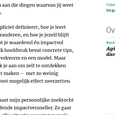
n aan die dingen waarvan jij weet
Colum
Imp
n.
pliciet definieert, hoe je leert
Ov
anderen, en hoe je jezelf blijft
t je waardevol én impactvol
Rece
Agi
Elk hoofdstuk bevat concrete tips,
dan
werkvorm en een model. Maar
k je aan om zelf te ontdekken
kunt maken – met zo weinig
oot mogelijk effect neerzetten.
naast mijn persoonlijke zoektocht
ffende impactversneller. Zo gaat