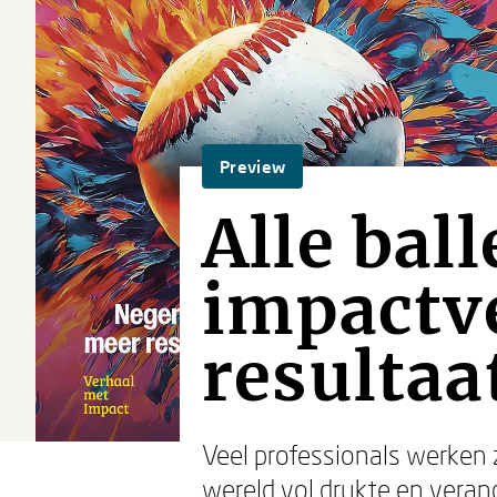
Preview
Alle bal
impactv
resultaa
Veel professionals werken z
wereld vol drukte en verand