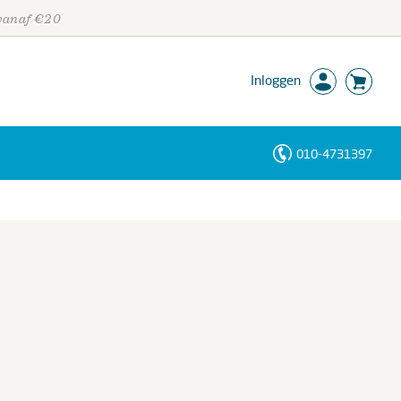
 vanaf €20
Inloggen
010-4731397
Personen
Trefwoorden