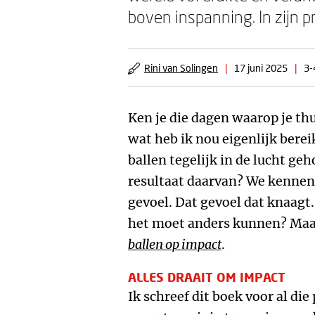
boven inspanning. In zijn p
Rini van Solingen
|
17 juni 2025
|
3-
Ken je die dagen waarop je th
wat heb ik nou eigenlijk berei
ballen tegelijk in de lucht ge
resultaat daarvan? We kennen
gevoel. Dat gevoel dat knaagt
het moet anders kunnen? Maa
ballen op impact
.
ALLES DRAAIT OM IMPACT
Ik schreef dit boek voor al die