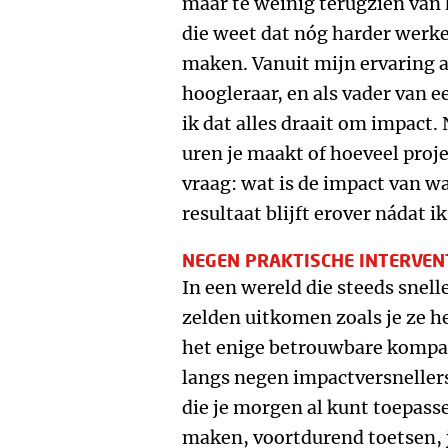
maar te weinig terugzien van
die weet dat nóg harder werken
maken. Vanuit mijn ervaring al
hoogleraar, en als vader van 
ik dat alles draait om impact.
uren je maakt of hoeveel proj
vraag: wat is de impact van w
resultaat blijft erover nádat i
NEGEN PRAKTISCHE INTERVEN
In een wereld die steeds snel
zelden uitkomen zoals je ze he
het enige betrouwbare kompas
langs negen impactversnellers
die je morgen al kunt toepass
maken, voortdurend toetsen, 