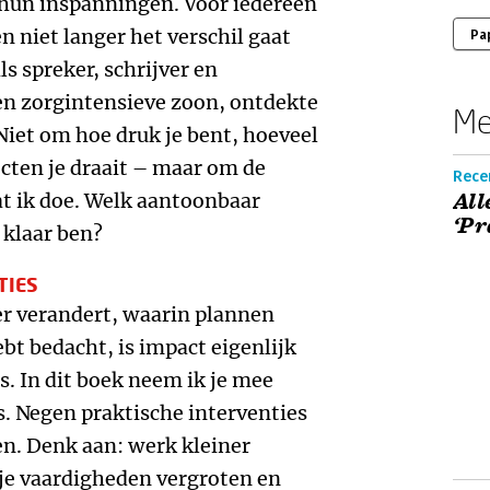
 hun inspanningen. Voor iedereen
 niet langer het verschil gaat
Pa
s spreker, schrijver en
een zorgintensieve zoon, ontdekte
Me
 Niet om hoe druk je bent, hoeveel
ecten je draait – maar om de
Rece
at ik doe. Welk aantoonbaar
All
‘Pr
k klaar ben?
TIES
ler verandert, waarin plannen
bt bedacht, is impact eigenlijk
. In dit boek neem ik je mee
. Negen praktische interventies
en. Denk aan: werk kleiner
je vaardigheden vergroten en