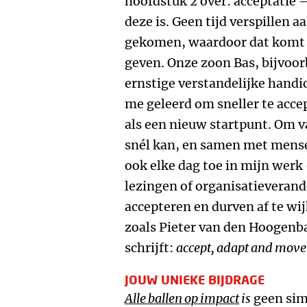
hoofdstuk 2 over: acceptatie –
deze is. Geen tijd verspillen a
gekomen, waardoor dat komt o
geven. Onze zoon Bas, bijvoor
ernstige verstandelijke handic
me geleerd om sneller te accep
als een nieuw startpunt. Om v
snél kan, en samen met mensen
ook elke dag toe in mijn werk 
lezingen of organisatieveran
accepteren en durven af te wi
zoals Pieter van den Hoogenb
schrijft:
accept, adapt and move
JOUW UNIEKE BIJDRAGE
Alle ballen op impact
is
geen simp