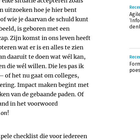
 elke situatie accepteren zoals
Rece
an uitzoeken hoe je hier bent
Agil
f wie je daarvan de schuld kunt
‘Inf
den
beeld, is geboren met een
ap. Zijn komst in ons leven heeft
teren wat er is en alles te zien
an daaruit te doen wat wél kan,
Recen
Form
 die wél willen. Die les pas ik
poes
– of het nu gaat om colleges,
dering. Impact maken begint met
jken van de gebaande paden. Of
and in het voorwoord
 on
!
ele checklist die voor iedereen