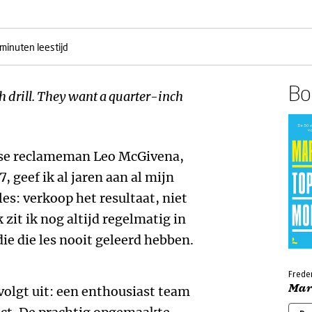
minuten leestijd
Boe
h drill. They want a quarter-inch
se reclameman Leo McGivena,
7, geef ik al jaren aan al mijn
s: verkoop het resultaat, niet
 zit ik nog altijd regelmatig in
ie die les nooit geleerd hebben.
Freder
Mar
 volgt uit: een enthousiast team