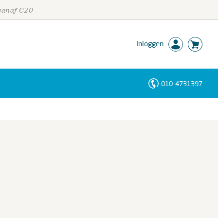
 vanaf €20
Inloggen
010-4731397
Personen
Trefwoorden