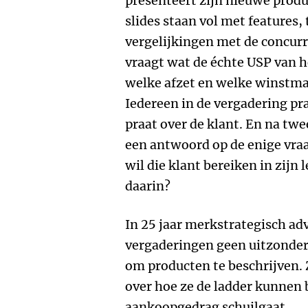
presenteert zijn nieuwe prod
slides staan vol met features
vergelijkingen met de concu
vraagt wat de échte USP van he
welke afzet en welke winstm
Iedereen in de vergadering pr
praat over de klant. En na tw
een antwoord op de enige vraa
wil die klant bereiken in zijn 
daarin?
In 25 jaar merkstrategisch adv
vergaderingen geen uitzonderi
om producten te beschrijven.
over hoe ze de ladder kunnen 
aankoopgedrag schuilgaat.