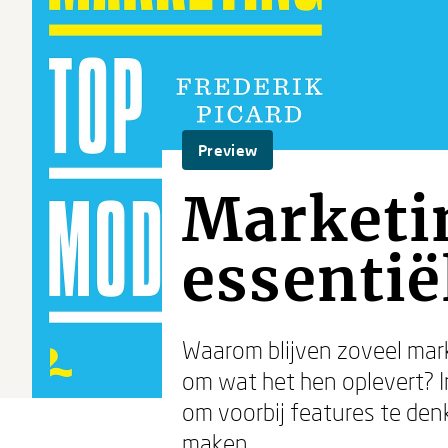
Preview
Marketi
essentië
Waarom blijven zoveel mark
om wat het hen oplevert? 
om voorbij features te den
maken.