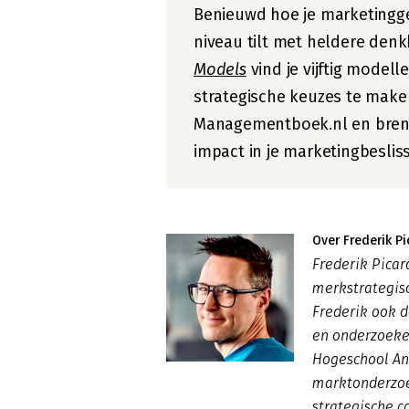
Benieuwd hoe je marketingg
niveau tilt met heldere den
Models
vind je vijftig model
strategische keuzes te maken
Managementboek.nl en breng
impact in je marketingbeslis
Over Frederik Pi
Frederik Picar
merkstrategisc
Frederik ook 
en onderzoeke
Hogeschool An
marktonderzo
strategische 