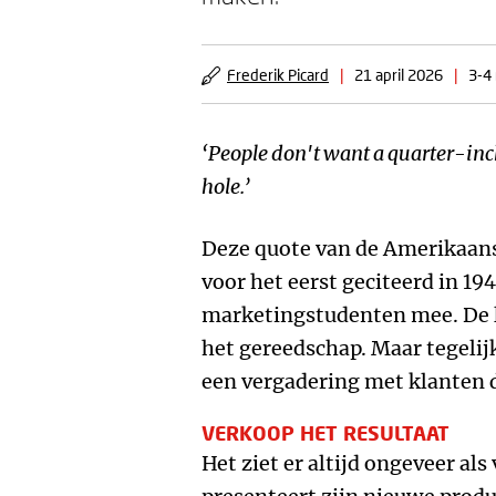
Frederik Picard
|
21 april 2026
|
3-4 
‘People don't want a quarter-inc
hole.’
Deze quote van de Amerikaan
voor het eerst geciteerd in 194
marketingstudenten mee. De le
het gereedschap. Maar tegelijk
een vergadering met klanten d
VERKOOP HET RESULTAAT
Het ziet er altijd ongeveer als