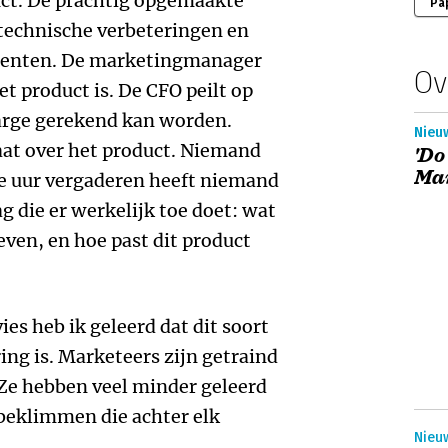
uct. De prachtig opgemaakte
Pa
, technische verbeteringen en
rrenten. De marketingmanager
Ov
t product is. De CFO peilt op
arge gerekend kan worden.
Nieu
aat over het product. Niemand
'Do
Mar
ee uur vergaderen heeft niemand
g die er werkelijk toe doet: wat
leven, en hoe past dit product
ies heb ik geleerd dat dit soort
ng is. Marketeers zijn getraind
 Ze hebben veel minder geleerd
beklimmen die achter elk
Nieu