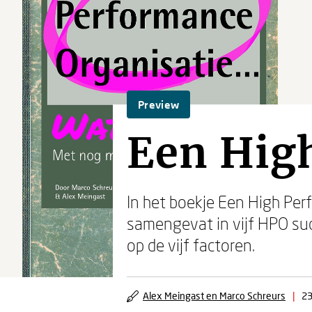
Preview
Een Hig
In het boekje Een High Pe
samengevat in vijf HPO suc
op de vijf factoren.
Alex Meingast en Marco Schreurs
|
23