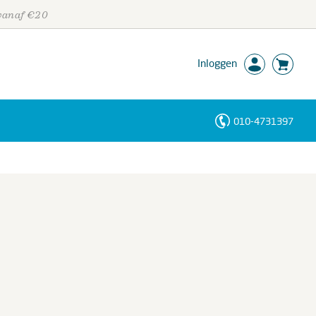
 vanaf €20
Inloggen
010-4731397
Personen
Trefwoorden