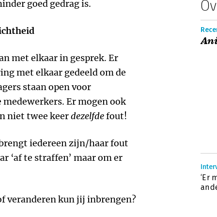
Ov
inder goed gedrag is.
ichtheid
Recen
An
 met elkaar in gesprek. Er
ring met elkaar gedeeld om de
agers staan open voor
de medewerkers. Er mogen ook
n niet twee keer
dezelfde
fout!
brengt iedereen zijn/haar fout
r ‘af te straffen’ maar om er
Inter
‘Er 
ande
of veranderen kun jij inbrengen?