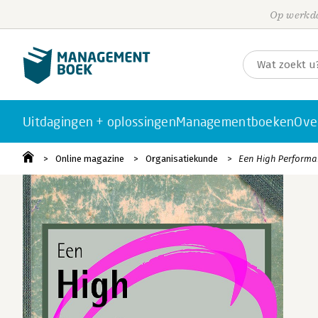
Op werkda
Uitdagingen + oplossingen
Managementboeken
Ove
Online magazine
Organisatiekunde
Een High Performa