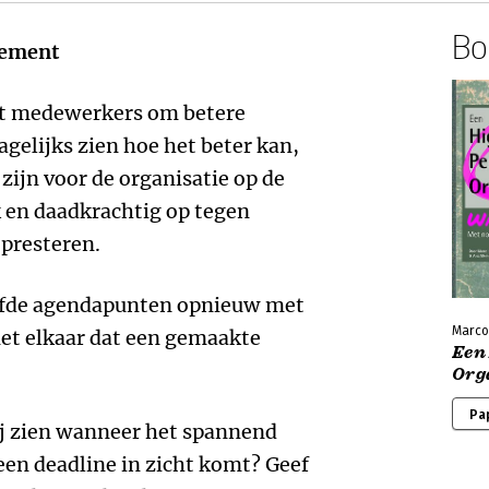
Boe
gement
ht medewerkers om betere
dagelijks zien hoe het beter kan,
zijn voor de organisatie op de
k en daadkrachtig op tegen
presteren.
zelfde agendapunten opnieuw met
Marco
met elkaar dat een gemaakte
Een
Orga
Pa
ij zien wanneer het spannend
en deadline in zicht komt? Geef