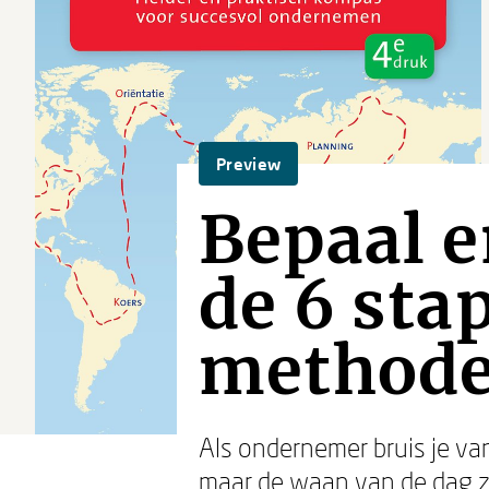
Preview
Bepaal e
de 6 st
method
Als ondernemer bruis je van
maar de waan van de dag zor