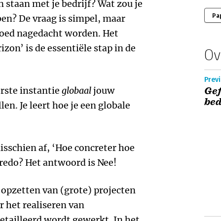
n staan met je bedrijf? Wat zou je
Pa
en? De vraag is simpel, maar
goed nagedacht worden. Het
izon’ is de essentiële stap in de
Ov
Previ
eerste instantie
globaal
jouw
Gef
bed
en. Je leert hoe je een globale
misschien af, ‘Hoe concreter hoe
credo? Het antwoord is Nee!
 opzetten van (grote) projecten
 het realiseren van
detailleerd wordt gewerkt. In het