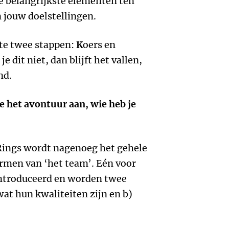
e belangrijkste elementen ten
n jouw doelstellingen.
ste twee stappen:
K
oers en
je dit niet, dan blijft het vallen,
nd.
e het avontuur aan, wie heb je
e Rings wordt nagenoeg het gehele
ormen van ‘het team’. Eén voor
ntroduceerd en worden twee
wat hun kwaliteiten zijn en b)