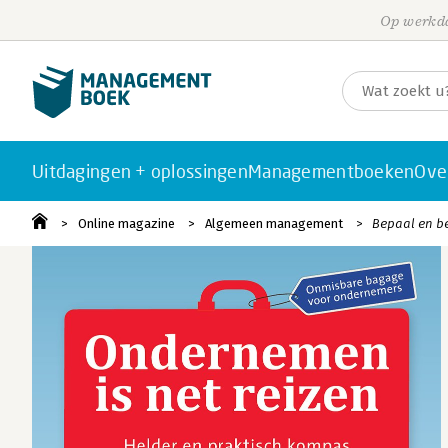
Op werkda
Uitdagingen + oplossingen
Managementboeken
Ove
Online magazine
Algemeen management
Bepaal en b