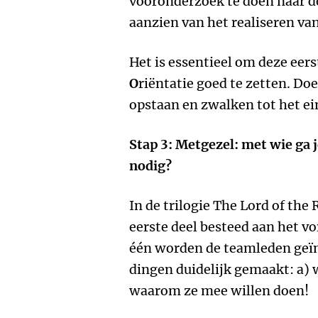
vooronderzoek te doen naar d
aanzien van het realiseren va
Het is essentieel om deze eer
O
riëntatie goed te zetten. Doe 
opstaan en zwalken tot het ei
Stap 3: Metgezel: met wie ga j
nodig?
In de trilogie The Lord of th
eerste deel besteed aan het v
één worden de teamleden geï
dingen duidelijk gemaakt: a) 
waarom ze mee willen doen!