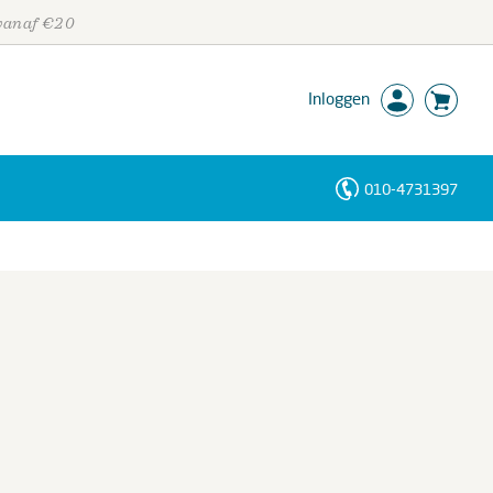
 vanaf €20
Inloggen
010-4731397
Personen
Trefwoorden