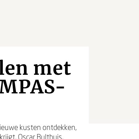
elen met
KOMPAS-
n nieuwe kusten ontdekken,
ijgt. Oscar Bulthuis,