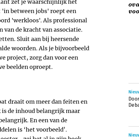
iant zet je waarschijnlijk het
ova
t 'in between jobs' roept een
voo
ord 'werkloos'. Als professional
van de kracht van associatie.
etten. Sluit aan bij heersende
alde woorden. Als je bijvoorbeeld
we project, zorg dan voor een
ve beelden oproept.
Nieu
Door
bat draait om meer dan feiten en
Deba
 is de inhoud belangrijk maar
belangrijk. En een van de
delen is ‘het voorbeeld’.
Nieuw
ester - zei het al in zijn boek