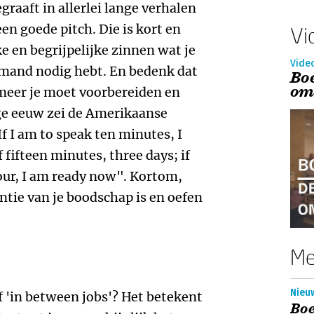
graaft in allerlei lange verhalen
en goede pitch. Die is kort en
Vi
ke en begrijpelijke zinnen wat je
Vide
emand nodig hebt. En bedenk dat
Bo
om
 meer je moet voorbereiden en
ige eeuw zei de Amerikaanse
 I am to speak ten minutes, I
 fifteen minutes, three days; if
hour, I am ready now". Kortom,
ntie van je boodschap is en oefen
Me
Nieu
f 'in between jobs'? Het betekent
Boe