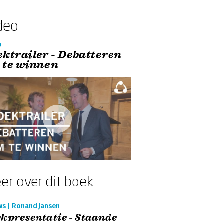
deo
o
ektrailer - Debatteren
 te winnen
er over dit boek
ws | Ronand Jansen
kpresentatie - Staande