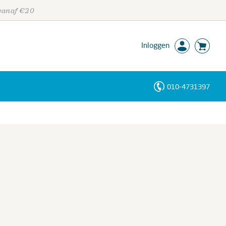
 vanaf €20
Inloggen
010-4731397
Personen
Trefwoorden