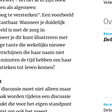
Vake
den als algemeen
oog te versterken". Een voorbeeld
Ov
astbaar. Wanneer je duidelijk
eld is met de zorg in
Rece
eer je dit kunt illustreren met
Deb
ige tante die wekelijks nieuwe
verschijnen die haar naam niet
 minuten de tijd hebben om haar
istieken tot leven komen!
t
f discussie moet niet alleen maar
aak worden tijdens een discussie
ukt die voor het eigen standpunt
Rece
Deba
juist om ook het meest