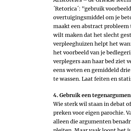
´Retorica´: "gebruik voorbeel
overtuigingsmiddel om je bet
maakt een abstract probleem t
wilt maken dat het slecht gest
verpleeghuizen helpt het wann
het voorbeeld van je bedleger
verplegers aan haar bed ziet 
eens weten en gemiddeld drie
te wassen. Laat feiten en stat
4. Gebruik een tegenargumen
Wie sterk wil staan in debat o
preken voor eigen parochie. V
alleen die argumenten benadr
pleiten. Maar vaak loont het 