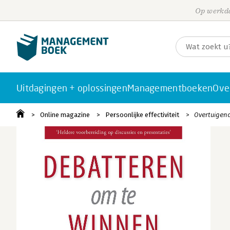
Op werkda
Uitdagingen + oplossingen
Managementboeken
Ove
Online magazine
Persoonlijke effectiviteit
Overtuigend 