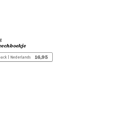
g
eechboekje
16,95
ack | Nederlands