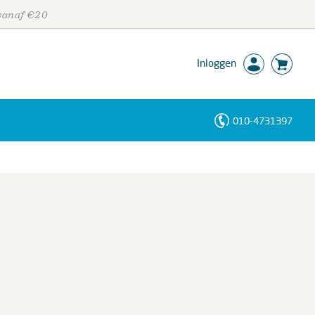
 vanaf €20
Inloggen
010-4731397
Personen
Trefwoorden