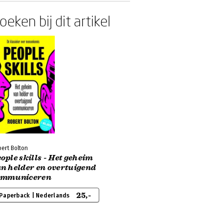
oeken bij dit artikel
ert Bolton
ople skills - Het geheim
n helder en overtuigend
ommuniceren
25,-
Paperback | Nederlands