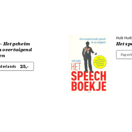
Huib Hudi
 - Het geheim
Het sp
n overtuigend
en
Paperb
25,-
ederlands