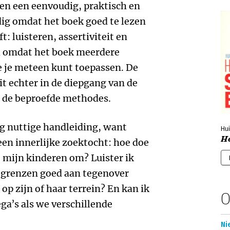
en een eenvoudig, praktisch en
g omdat het boek goed te lezen
t: luisteren, assertiviteit en
ch omdat het boek meerdere
 je meteen kunt toepassen. De
it echter in de diepgang van de
n de beproefde methodes.
g nuttige handleiding, want
Hui
He
 een innerlijke zoektocht: hoe doe
t mijn kinderen om? Luister ik
n grenzen goed aan tegenover
 op zijn of haar terrein? En kan ik
O
a’s als we verschillende
Ni