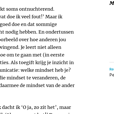
M
rkt soms ontnuchterend.
at doe ik veel fout!’ Maar ik
l goed doe en dat sommige
t nodig hebben. En ondertussen
voorbeeld over hoe anderen jou
wingend. Je leert niet alleen
oe om te gaan met (in eerste
es. Als toegift krijg je inzicht in
unicatie: welke mindset heb je?
Re
Pe
 die mindset te veranderen, de
daarmee de mindset van de ander
acht ik ‘O ja, zo zit het’, maar