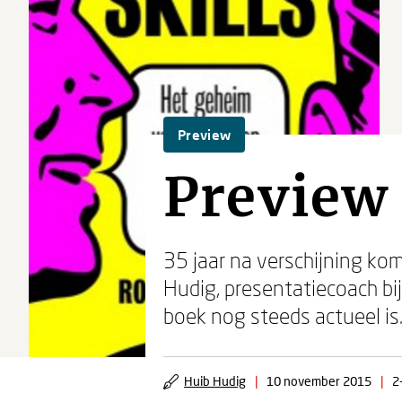
Preview
Preview 
35 jaar na verschijning ko
Hudig, presentatiecoach bi
boek nog steeds actueel is
Huib Hudig
|
10 november 2015
|
2