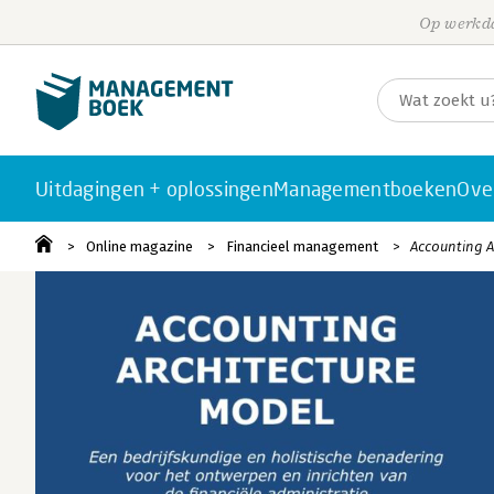
Op werkda
Uitdagingen + oplossingen
Managementboeken
Ove
Online magazine
Financieel management
Accounting A