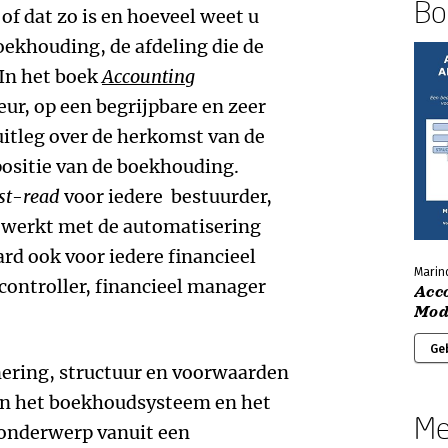
Boe
of dat zo is en hoeveel weet u
boekhouding, de afdeling die de
 In het boek
Accounting
eur, op een begrijpbare en zeer
uitleg over de herkomst van de
 positie van de boekhouding.
t-read
voor iedere bestuurder,
e werkt met de automatisering
rd ook voor iedere financieel
Marin
controller, financieel manager
Acc
Mod
Ge
nering, structuur en voorwaarden
an het boekhoudsysteem en het
Me
t onderwerp vanuit een