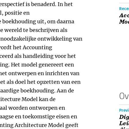
erspectief is benaderd. In het
Recen
l, positie en
Acc
e boekhouding uit, om daarna
Mo
e wereld te beschrijven als
 noodzakelijke ontwikkeling van
wordt het Accounting
eerd als handleiding voor het
ing. Het model genereert een
 het ontwerpen en inrichten van
et als doel het opzetten van een
gwaardige boekhouding. Aan de
Ov
itecture Model kan de
aal worden ontworpen en
Previ
daagse en toekomstige eisen en
Dig
Lei
nting Architecture Model geeft