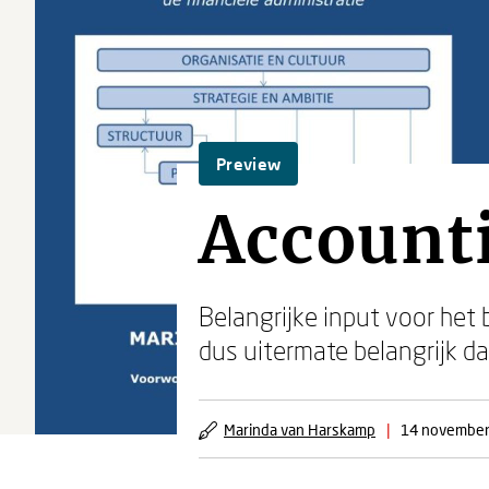
Preview
Account
Belangrijke input voor het b
dus uitermate belangrijk da
Marinda van Harskamp
|
14 november