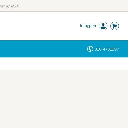
 vanaf €20
Inloggen
010-4731397
Personen
Trefwoorden