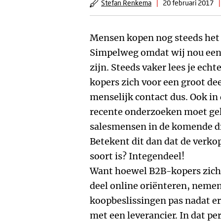
Stefan Renkema
|
20 februari 2017
|
Mensen kopen nog steeds het 
Simpelweg omdat wij nou eenm
zijn. Steeds vaker lees je echt
kopers zich voor een groot dee
menselijk contact dus. Ook in
recente onderzoeken moet gel
salesmensen in de komende dri
Betekent dit dan dat de verko
soort is? Integendeel!
Want hoewel B2B-kopers zich 
deel online oriënteren, nemen
koopbeslissingen pas nadat er
met een leverancier. In dat pe