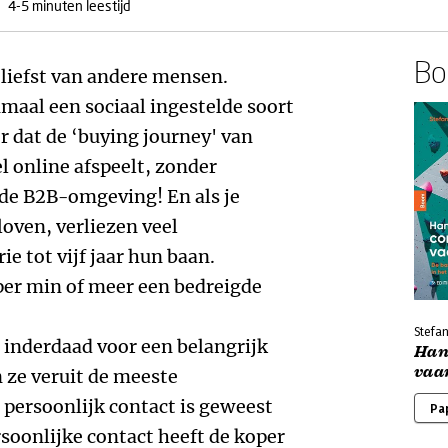
4-5 minuten leestijd
Boe
liefst van andere mensen.
aal een sociaal ingestelde soort
er dat de ‘buying journey' van
l online afspeelt, zonder
 de B2B-omgeving! En als je
oven, verliezen veel
e tot vijf jaar hun baan.
per min of meer een bedreigde
Stefa
inderdaad voor een belangrijk
Han
vaa
 ze veruit de meeste
 persoonlijk contact is geweest
Pa
rsoonlijke contact heeft de koper