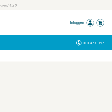
 vanaf €20
Inloggen
010-4731397
Personen
Trefwoorden