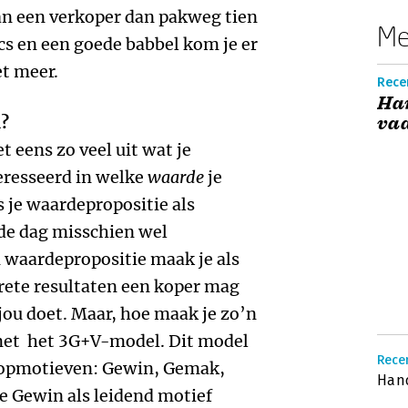
n een verkoper dan pakweg tien
Me
cs en een goede babbel kom je er
t meer.
Recen
Ha
n?
va
t eens zo veel uit wat je
teresseerd in welke
waarde
je
 je waardepropositie als
 de dag misschien wel
n waardepropositie maak je als
rete resultaten een koper mag
jou doet. Maar, hoe maak je zo’n
met het 3G+V-model. Dit model
Rece
oopmotieven: Gewin, Gemak,
Han
ie Gewin als leidend motief