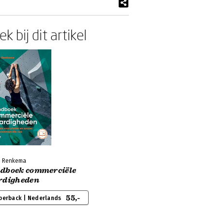
k bij dit artikel
n Renkema
dboek commerciële
rdigheden
55,-
perback | Nederlands