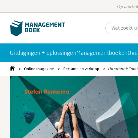
Op werkda
Uitdagingen + oplossingen
Managementboeken
Ove
Online magazine
Reclame en verkoop
Handboek Comm