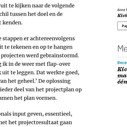
uit te kijken naar de volgende
Anne N
schil tussen het doel en de
Kic
et kenden.
Pa
e stappen er achtereenvolgens
Me
t te tekenen en op te hangen
de projecten werd gebrainstormd.
Rece
g ik in de weer met flap-over
Kic
k uit te leggen. Dat werkte goed,
mak
van het geheel.’ De oplossing
één
ieder deel van het projectplan op
samen het plan vormen.
nals input geven, essentieel,
met het projectresultaat gaan