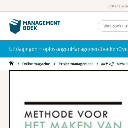
Op werkda
Uitdagingen + oplossingen
Managementboeken
Ove
Online magazine
Projectmanagement
Kick-off - Meth