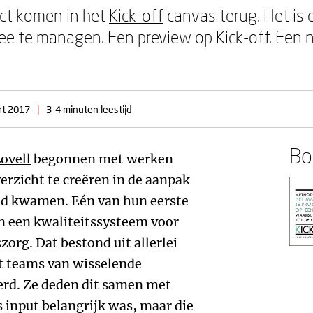
ect komen in het
Kick-off
canvas terug. Het is 
ee te managen. Een preview op Kick-off. Ee
rt 2017
|
3-4 minuten leestijd
Boe
Lovell
begonnen met werken
rzicht te creëren in de aanpak
pad kwamen. Eén van hun eerste
n een kwaliteitssysteem voor
zorg. Dat bestond uit allerlei
t teams van wisselende
rd. Ze deden dit samen met
input belangrijk was, maar die