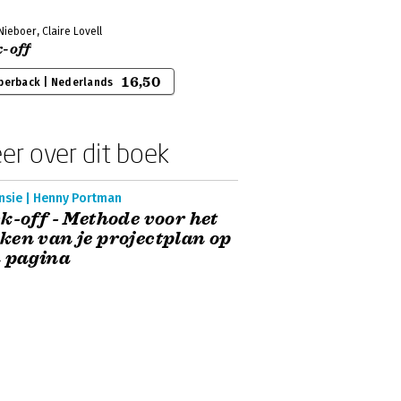
ieboer, Claire Lovell
k-off
16,50
perback | Nederlands
er over dit boek
nsie | Henny Portman
k-off - Methode voor het
en van je projectplan op
 pagina