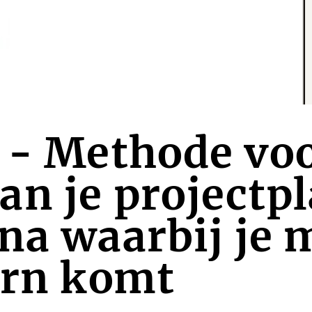
 - Methode voo
n je projectp
na waarbij je 
ern komt