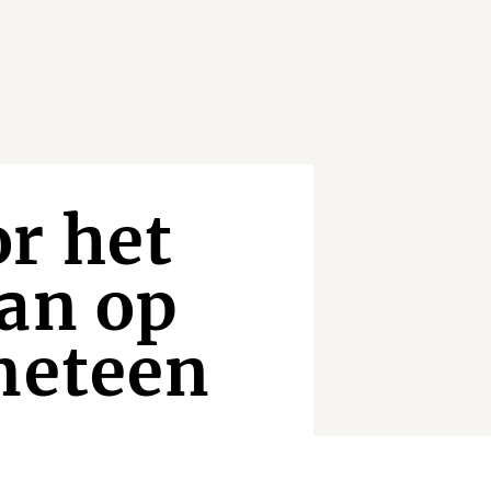
r het
lan op
meteen