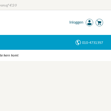
 vanaf €20
Inloggen
010-4731397
Personen
 de kern komt
Trefwoorden