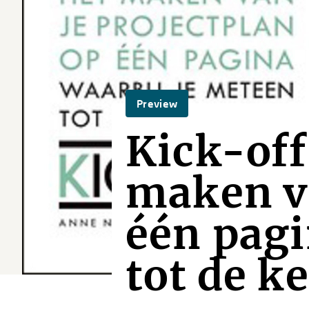
Preview
Kick-off
maken va
één pagi
tot de k