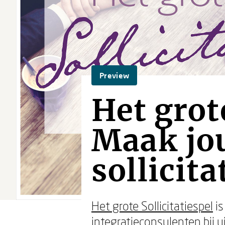
Preview
Het grote
Maak jou
sollicit
Het grote Sollicitatiespel
is
integratieconsulenten bij 