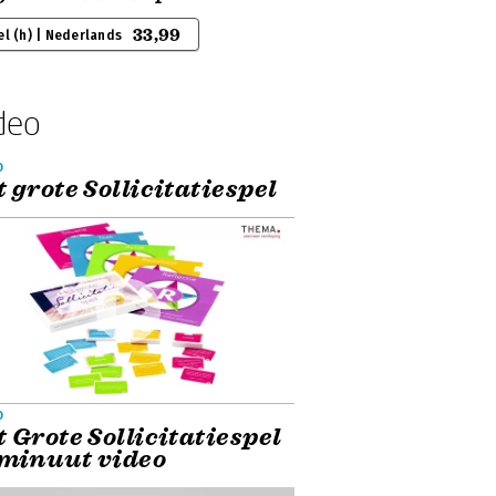
33,99
el (h) | Nederlands
deo
o
 grote Sollicitatiespel
o
 Grote Sollicitatiespel
1 minuut video