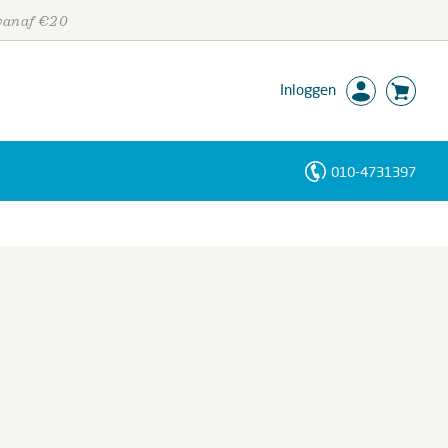
 vanaf €20
Inloggen
010-4731397
Personen
Trefwoorden