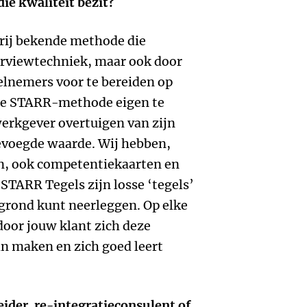
die kwaliteit bezit?
rij bekende methode die
erviewtechniek, maar ook door
elnemers voor te bereiden op
 de STARR-methode eigen te
werkgever overtuigen van zijn
gevoegde waarde. Wij hebben,
gen, ook competentiekaarten en
TARR Tegels zijn losse ‘tegels’
 grond kunt neerleggen. Op elke
door jouw klant zich deze
n maken en zich goed leert
eider, re-integratieconsulent of