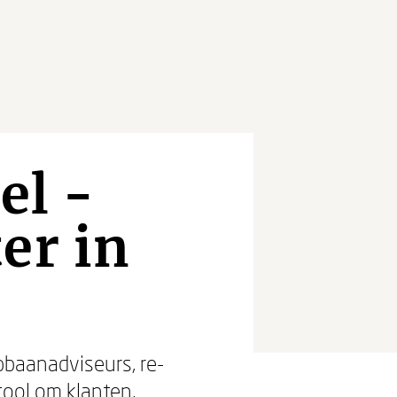
el -
er in
opbaanadviseurs, re-
tool om klanten,