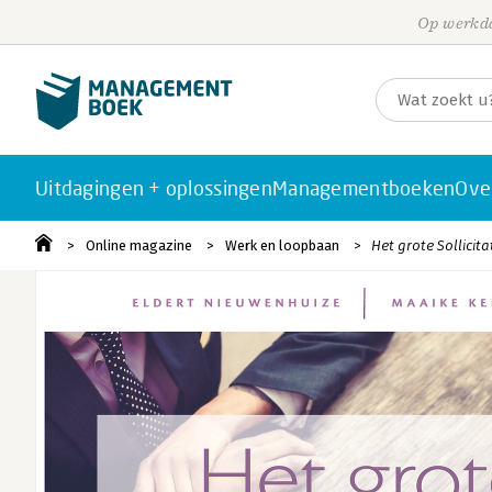
Op werkda
Uitdagingen + oplossingen
Managementboeken
Ove
Online magazine
Werk en loopbaan
Het grote Sollicita