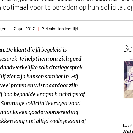
ptimaal voor te bereiden op hun sollicitatie
rgen
|
7 april 2017
|
2-4 minuten leestijd
Boe
. De klant die jij begeleid is
egesprek. Je helpt hem om zich goed
 daadwerkelijke sollicitatiegesprek
hij ziet zijn kansen somber in. Hij
el veel praten en wist daardoor zijn
ij had bepaalde vragen krachtiger of
Sommige sollicitatievragen vond
 Ondanks een goede voorbereiding
ekken lang niet altijd zoals je klant of
Elder
Het 