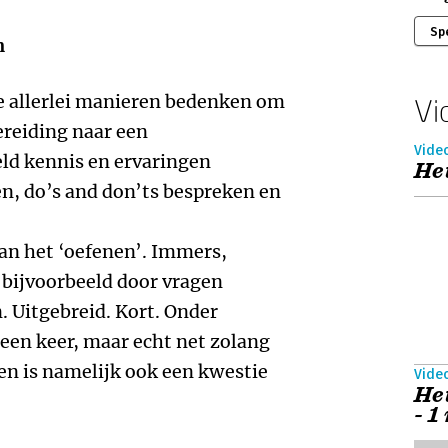
Sp
n
 je allerlei manieren bedenken om
Vi
ereiding naar een
Vide
eld kennis en ervaringen
Het
n, do’s and don’ts bespreken en
van het ‘oefenen’. Immers,
 bijvoorbeeld door vragen
 Uitgebreid. Kort. Onder
t een keer, maar echt net zolang
eren is namelijk ook een kwestie
Vide
Het
- 