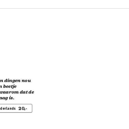
n dingen nou
n beetje
 waarom dat de
aag is.
20,-
ederlands