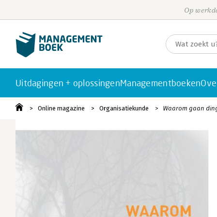
Op werkda
Uitdagingen + oplossingen
Managementboeken
Ove
Online magazine
Organisatiekunde
Waarom gaan dinge