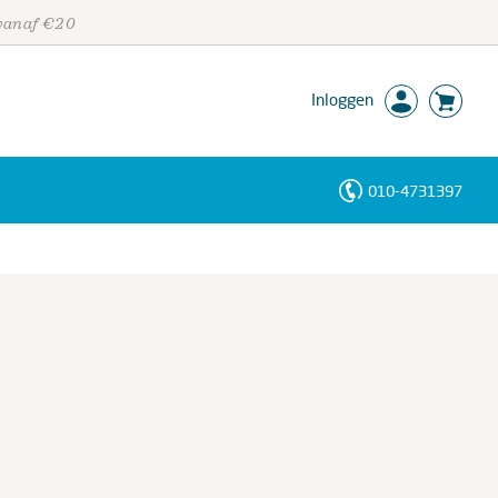
 vanaf €20
Inloggen
010-4731397
Personen
Trefwoorden