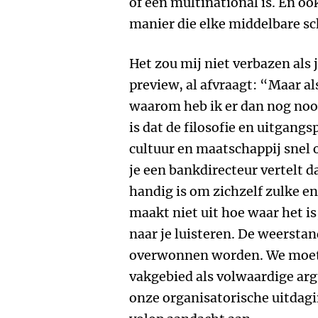
of een multinational is. En o
manier die elke middelbare sc
Het zou mij niet verbazen als j
preview, al afvraagt: “Maar als
waarom heb ik er dan nog no
is dat de filosofie en uitgang
cultuur en maatschappij snel o
je een bankdirecteur vertelt d
handig is om zichzelf zulke e
maakt niet uit hoe waar het is,
naar je luisteren. De weersta
overwonnen worden. We moete
vakgebied als volwaardige a
onze organisatorische uitdagi