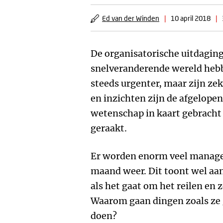
Ed van der Winden
|
10 april 2018
|
De organisatorische uitdaging
snelveranderende wereld heb
steeds urgenter, maar zijn ze
en inzichten zijn de afgelopen 
wetenschap in kaart gebracht
geraakt.
Er worden enorm veel manag
maand weer. Dit toont wel aan 
als het gaat om het reilen en 
Waarom gaan dingen zoals ze
doen?