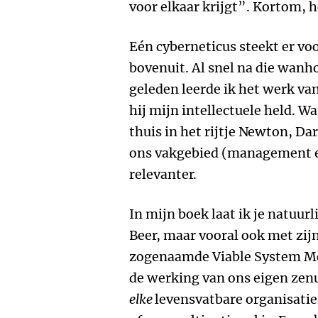
voor elkaar krijgt”. Kortom,
Eén cyberneticus steekt er vo
bovenuit. Al snel na die wanh
geleden leerde ik het werk va
hij mijn intellectuele held. W
thuis in het rijtje Newton, Da
ons vakgebied (management en
relevanter.
In mijn boek laat ik je natuur
Beer, maar vooral ook met zij
zogenaamde Viable System Mod
de werking van ons eigen zenuw
elke
levensvatbare organisatie