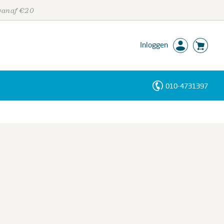
 vanaf €20
Inloggen
010-4731397
Personen
Trefwoorden