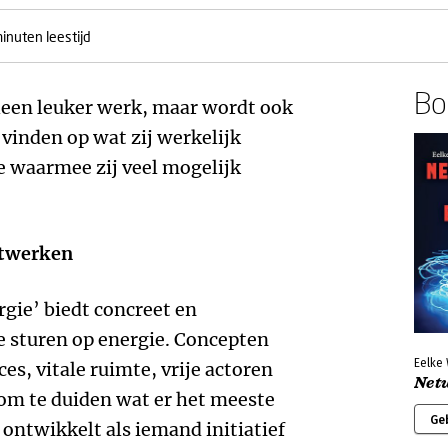
inuten leestijd
Boe
alleen leuker werk, maar wordt ook
 vinden op wat zij werkelijk
ie waarmee zij veel mogelijk
etwerken
gie’ biedt concreet en
 sturen op energie. Concepten
Eelke 
s, vitale ruimte, vrije actoren
Net
l om te duiden wat er het meeste
Ge
h ontwikkelt als iemand initiatief