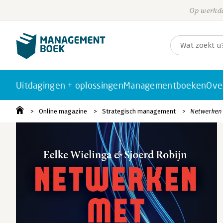
Op werkda
Uitdagingen + oplossingen
Managementboeken
Ove
Online magazine
Strategisch management
Netwerken 