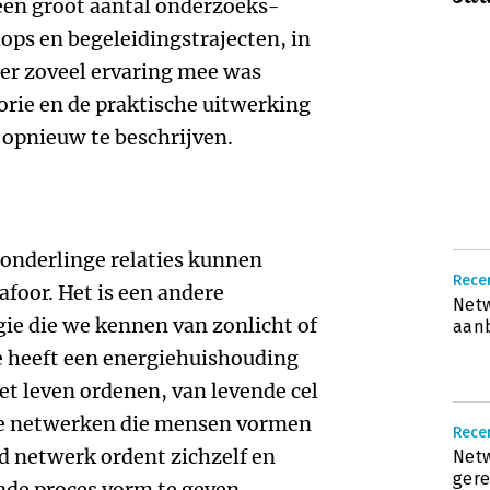
een groot aantal onderzoeks­
ops en begeleidingstrajecten, in
 er zoveel ervaring mee was
orie en de praktische uitwerking
 opnieuw te beschrijven.
 onderlinge relaties kunnen
Rece
afoor. Het is een andere
Netw
ie die we kennen van zonlicht of
aan
e heeft een energiehuishouding
et leven ordenen, van levende cel
de netwerken die mensen vormen
Recen
d netwerk ordent zichzelf en
Netw
gere
nde proces vorm te geven.