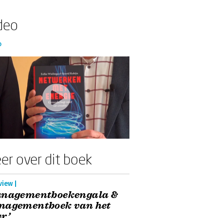
deo
o
er over dit boek
view |
anagementboekengala &
nagementboek van het
r’