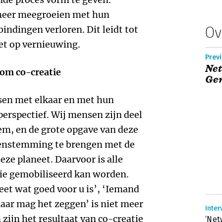
 meer meegroeien met hun
Ov
indingen verloren. Dit leidt tot
zet op vernieuwing.
Previ
Net
om co-creatie
Ger
sen met elkaar en met hun
erspectief. Wij mensen zijn deel
em, en de grote opgave van deze
reenstemming te brengen met de
ze planeet. Daarvoor is alle
 die gemobiliseerd kan worden.
et wat goed voor u is’, ‘Iemand
naar mag het zeggen’ is niet meer
Inter
zijn het resultaat van co-creatie
‘Net