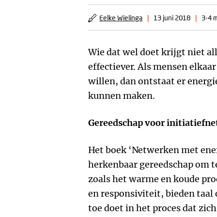
Eelke Wielinga
|
13 juni 2018
|
3-4 m
Wie dat wel doet krijgt niet 
effectiever. Als mensen elkaar
willen, dan ontstaat er energ
kunnen maken.
Gereedschap voor initiatiefn
Het boek ‘Netwerken met ener
herkenbaar gereedschap om te
zoals het warme en koude proce
en responsiviteit, bieden taa
toe doet in het proces dat zic