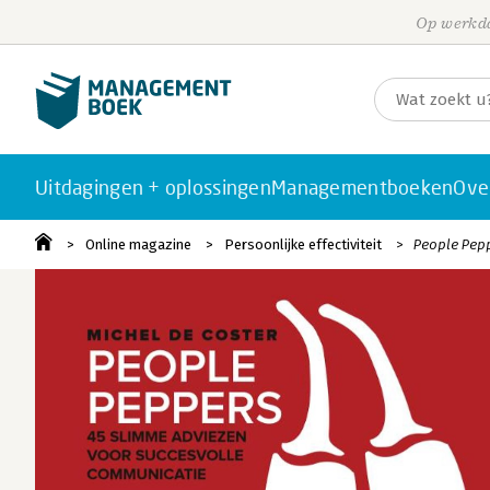
Op werkda
Uitdagingen + oplossingen
Managementboeken
Ove
Online magazine
Persoonlijke effectiviteit
People Pepp