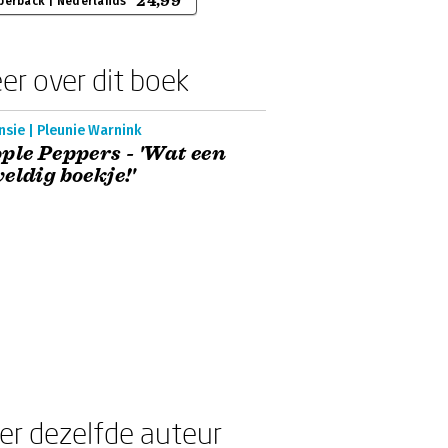
24,99
perback | Nederlands
er over dit boek
sie | Pleunie Warnink
ple Peppers - 'Wat een
eldig boekje!'
er dezelfde auteur