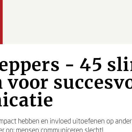
eppers - 45 s
 voor succesvo
catie
mpact hebben en invloed uitoefenen op anderen
ter op: mensen communiceren slecht!