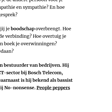
empathie en sympathie? En hoe
e gesprek?
jij je
boodschap
overbrengt. Hoe
e verbinding? Hoe overtuig je
 en boek je overwinningen?
gedaan?
en bestuurder van bedrijven. Hij
ICT-sector bij Bosch Telecom,
arnaast is hij bekend als bassist
hij No-nonsense.
People peppers