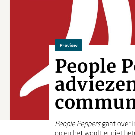
Preview
People P
adviezen
communi
People Peppers
gaat over i
op en het wordt er niet be