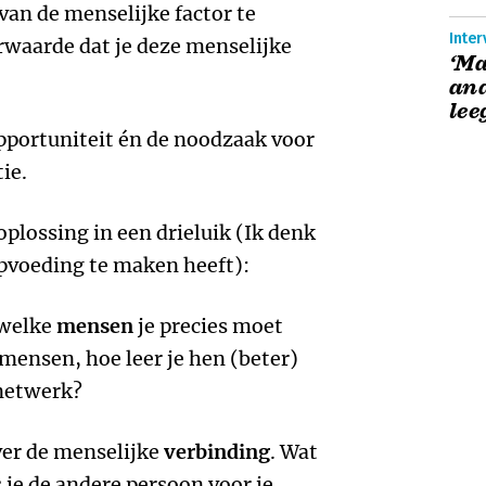
an de menselijke factor te
Inter
orwaarde dat je deze menselijke
‘Ma
and
lee
opportuniteit én de noodzaak voor
ie.
oplossing in een drieluik (Ik denk
opvoeding te maken heeft):
 welke
mensen
je precies moet
ensen, hoe leer je hen (beter)
 netwerk?
over de menselijke
verbinding
. Wat
 je de andere persoon voor je