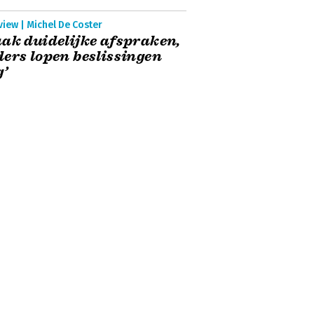
view | Michel De Coster
ak duidelijke afspraken,
ers lopen beslissingen
g’