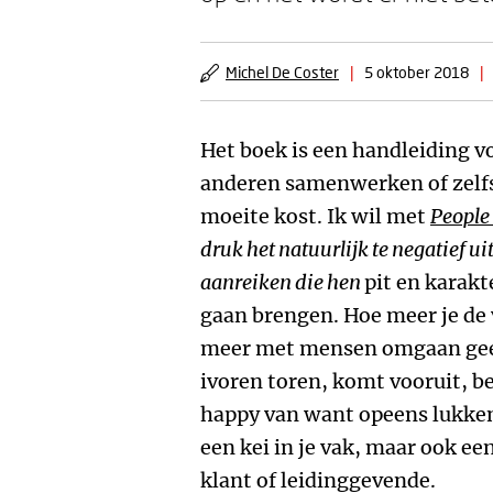
Michel De Coster
|
5 oktober 2018
|
Het boek is een handleiding 
anderen samenwerken of zelfs 
moeite kost. Ik wil met
People
druk het natuurlijk te
negatief
uit
aanreiken die hen
pit en karakt
gaan brengen. Hoe meer je de v
meer met mensen omgaan geen 
ivoren toren, komt vooruit, be
happy van want opeens lukken 
een kei in je vak, maar ook ee
klant of leidinggevende.