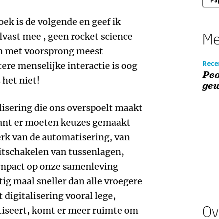
Pa
oek is de volgende en geef ik
Me
alvast mee , geen rocket science
 en met voorsprong meest
Recen
ere menselijke interactie is oog
Peo
 het niet!
gew
isering die ons overspoelt maakt
want er moeten keuzes gemaakt
erk van de automatisering, van
itschakelen van tussenlagen,
impact op onze samenleving
ig maal sneller dan alle vroegere
 digitalisering vooral lege,
Ov
tiseert, komt er meer ruimte om