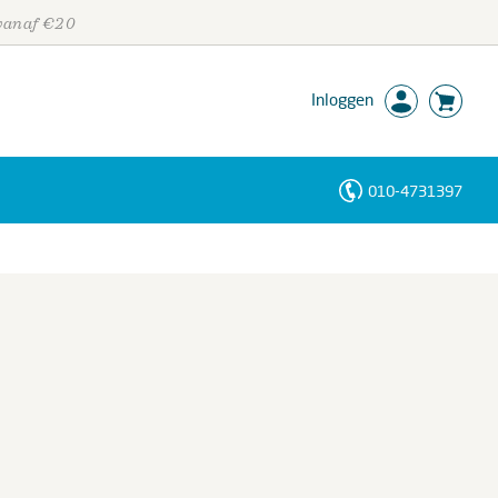
 vanaf €20
Inloggen
010-4731397
Personen
Trefwoorden