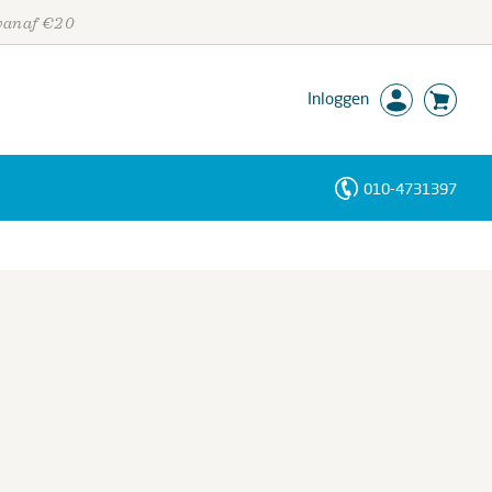
 vanaf €20
Inloggen
010-4731397
Personen
Trefwoorden