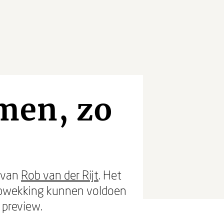
men, zo
k van
Rob van der Rijt
. Het
e opwekking kunnen voldoen
 preview.