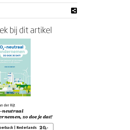
k bij dit artikel
n der Rijt
-neutraal
rnemen, zo doe je dat!
20,-
perback | Nederlands