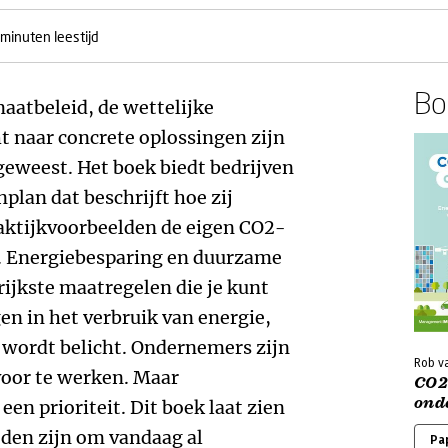
 minuten leestijd
Boe
aatbeleid, de wettelijke
t naar concrete oplossingen zijn
geweest. Het boek biedt bedrijven
nplan dat beschrijft hoe zij
raktijkvoorbeelden de eigen CO2-
. Energiebesparing en duurzame
ijkste maatregelen die je kunt
en in het verbruik van energie,
 wordt belicht. Ondernemers zijn
Rob va
oor te werken. Maar
CO2
onde
 een prioriteit. Dit boek laat zien
den zijn om vandaag al
Pa