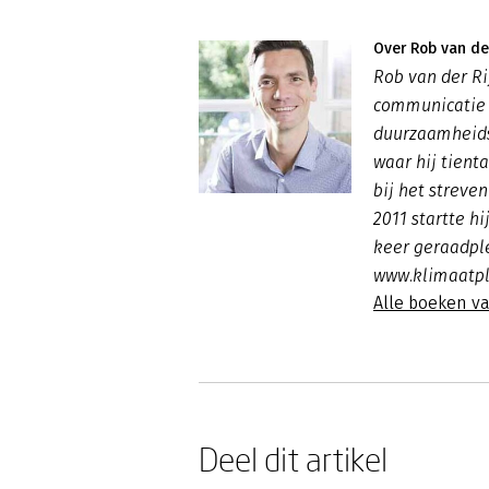
Over Rob van der
Rob van der Ri
communicatie 
duurzaamheids
waar hij tien
bij het streve
2011 startte h
keer geraadpl
www.klimaatpl
Alle boeken va
Deel dit artikel