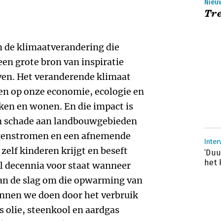
Nieuw
Tr
 de klimaatverandering die
een grote bron van inspiratie
ven. Het veranderende klimaat
n op onze economie, ecologie en
en en wonen. En die impact is
aan schade aan landbouwgebieden
ngenstromen en een afnemende
Inter
 zelf kinderen krijgt en beseft
‘Duu
het 
al decennia voor staat wanneer
 aan de slag om die opwarming van
unnen we doen door het verbruik
s olie, steenkool en aardgas