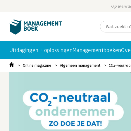
Op werkda
Uitdagingen + oplossingen
Managementboeken
Ove
Online magazine
Algemeen management
CO2-neutraal