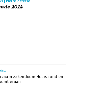
s | Pierre Pieterse
ends 2014
view |
rzaam zakendoen: Het is rond en
komt eraan’