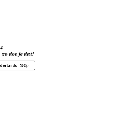
l
zo doe je dat!
20,-
ederlands