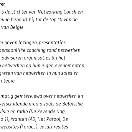
ren
is de stichter van Networking Coach en
bune behoort hij tot de top 10 van de
 van België.
am geven lezingen, presentaties,
 persoonlijke coaching rond netwerken
ij adviseren organisaties bij het
n netwerken op hun eigen evenementen
egreren van netwerken in hun sales en
rategie.
elmatig geïnterviewd over netwerken en
 verschillende media zoals de Belgische
visie en radio (De Zevende Dag,
o 1), kranten (AD, Het Parool, De
websites (Forbes), vacaturesites