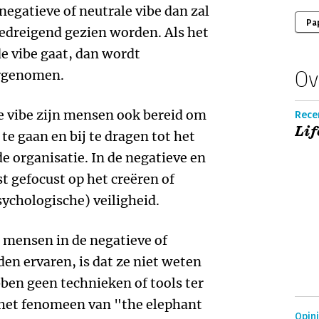
negatieve of neutrale vibe dan zal
Pa
bedreigend gezien worden. Als het
de vibe gaat, dan wordt
Ov
rge­nomen.
de vibe zijn mensen ook bereid om
Recen
Lif
e gaan en bij te dragen tot het
e organisatie. In de negatieve en
t gefocust op het creëren of
ychologische) veiligheid.
 mensen in de negatieve of
den ervaren, is dat ze niet weten
ben geen technieken of tools ter
 het fenomeen van "the elephant
Opin