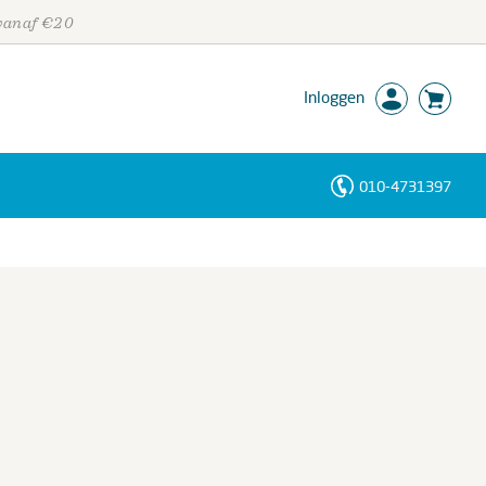
 vanaf €20
Inloggen
010-4731397
Personen
Trefwoorden