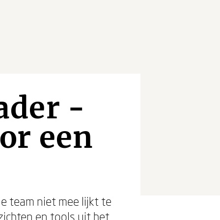
ader -
or een
je team niet mee lijkt te
ichten en tools uit het