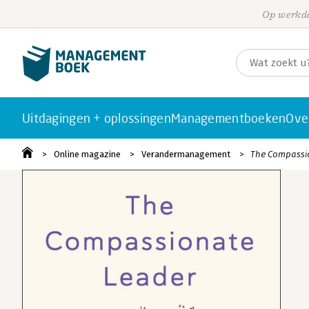
Op werkda
Uitdagingen + oplossingen
Managementboeken
Ove
Online magazine
Verandermanagement
The Compassio