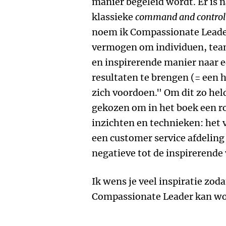
manier begeleid wordt. Er is 
klassieke
command and control
noem ik Compassionate Leaders
vermogen om individuen, team
en inspirerende manier naar e
resultaten te brengen (= een
zich voordoen." Om dit zo held
gekozen om in het boek een r
inzichten en technieken: het
een customer service afdeling
negatieve tot de inspirerende 
Ik wens je veel inspiratie zod
Compassionate Leader kan wor