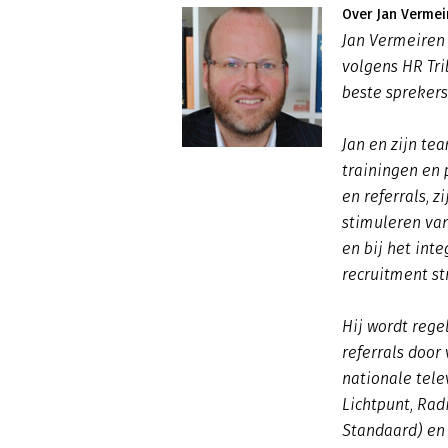
Over Jan Vermei
Jan Vermeiren 
volgens HR Tri
beste sprekers
Jan en zijn te
trainingen en
en referrals, z
stimuleren va
en bij het int
recruitment st
Hij wordt reg
referrals door
nationale tele
Lichtpunt, Radi
Standaard) en 