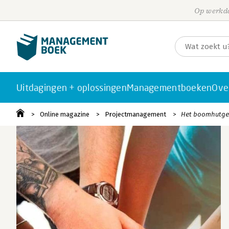
Op werkda
Uitdagingen + oplossingen
Managementboeken
Ove
Online magazine
Projectmanagement
Het boomhutgevo