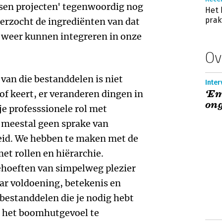
en projecten' tegenwoordig nog
Het
prak
derzocht de ingrediënten van dat
 weer kunnen integreren in onze
Ov
van die bestanddelen is niet
Inter
‘Em
of keert, er veranderen dingen in
ong
 je professsionele rol met
r meestal geen sprake van
dheid. We hebben te maken met de
et rollen en hiërarchie.
hoeften van simpelweg plezier
ar voldoening, betekenis en
e bestanddelen die je nodig hebt
n het boomhutgevoel te