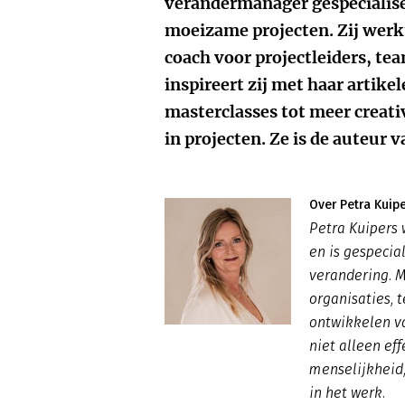
verandermanager gespecialise
moeizame projecten. Zij werkt
coach voor projectleiders, te
inspireert zij met haar artik
masterclasses tot meer creativ
in projecten. Ze is de auteur 
Over Petra Kuip
Petra Kuipers 
en is gespecia
verandering. M
organisaties, 
ontwikkelen va
niet alleen ef
menselijkheid,
in het werk.