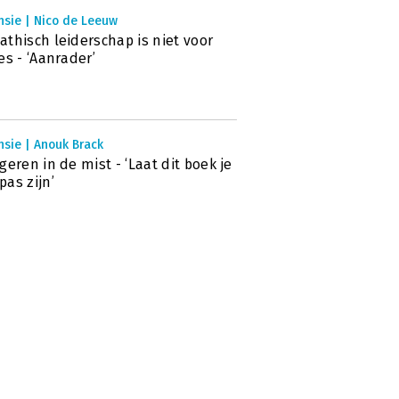
nsie | Nico de Leeuw
thisch leiderschap is niet voor
es - ‘Aanrader’
nsie | Anouk Brack
geren in de mist - ‘Laat dit boek je
as zijn’