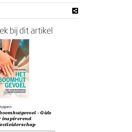
k bij dit artikel
Kuipers
 boomhutgevoel - Gids
r inspirerend
jectleiderschap