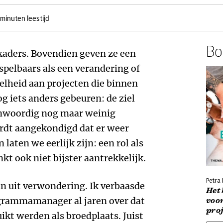
 minuten leestijd
Boe
kaders. Bovendien geven ze een
spelbaars als een verandering of
elheid aan projecten die binnen
g iets anders gebeuren: de ziel
genwoordig nog maar weinig
ordt aangekondigd dat er weer
laten we eerlijk zijn: een rol als
nkt ook niet bijster aantrekkelijk.
Petra 
n uit verwondering. Ik verbaasde
Het
ogrammamanager al jaren over dat
voo
pro
ikt werden als broedplaats. Juist