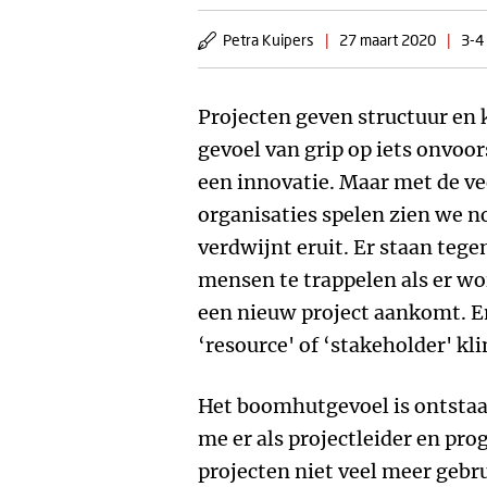
Petra Kuipers
|
27 maart 2020
|
3-4
Projecten geven structuur en 
gevoel van grip op iets onvoor
een innovatie. Maar met de ve
organisaties spelen zien we no
verdwijnt eruit. Er staan te
mensen te trappelen als er w
een nieuw project aankomt. En 
‘resource' of ‘stakeholder' kli
Het boomhutgevoel is ontstaa
me er als projectleider en pr
projecten niet veel meer gebru