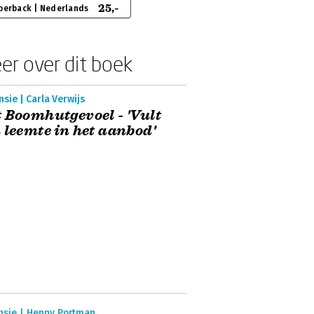
25,-
perback | Nederlands
er over dit boek
sie | Carla Verwijs
 Boomhutgevoel - 'Vult
 leemte in het aanbod'
nsie | Henny Portman