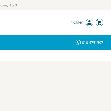
 vanaf €20
Inloggen
010-4731397
Personen
Trefwoorden