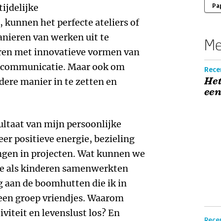
tijdelijke
Pa
 kunnen het perfecte ateliers of
anieren van werken uit te
Me
ren met innovatieve vormen van
 communicatie. Maar ook om
Recen
Het
dere manier in te zetten en
een
ltaat van mijn persoonlijke
er positieve energie, bezieling
gen in projecten. Wat kunnen we
we als kinderen samenwerkten
g aan de boomhutten die ik in
en groep vriendjes. Waarom
iviteit en levenslust los? En
Rece