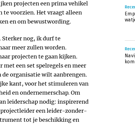
ijken projecten een prima vehikel
Rece
n te voorzien. Het vraagt alleen
Empa
watj
jken en om bewustwording.
Sterker nog, ik durf te
 maar meer zullen worden.
Rece
Navi
aar projecten te gaan kijken.
komp
ur met een set spelregels en meer
n de organisatie wilt aanbrengen.
jke kant, voor het stimuleren van
jkheid en ondernemerschap. Om
van leiderschap nodig: inspirerend
s projectleider een leider-zonder-
trument tot je beschikking en