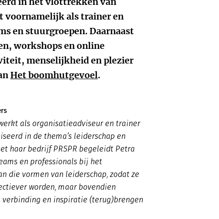
erd in het vlottrekken van
 voornamelijk als trainer en
ams en stuurgroepen. Daarnaast
elen, workshops en online
iteit, menselijkheid en plezier
van
Het boomhutgevoel
.
ers
werkt als organisatieadviseur en trainer
liseerd in de thema’s leiderschap en
et haar bedrijf PRSPR begeleidt Petra
teams en professionals bij het
n die vormen van leiderschap, zodat ze
fectiever worden, maar bovendien
 verbinding en inspiratie (terug)brengen