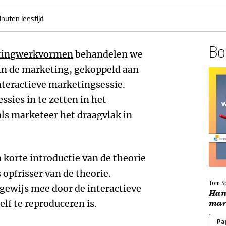
inuten leestijd
Boe
etingwerkvormen
behandelen we
in de marketing, gekoppeld aan
nteractieve marketingsessie.
sies in te zetten in het
ls marketeer het draagvlak in
n korte introductie van de theorie
 opfrisser van de theorie.
Tom S
gewijs mee door de interactieve
Han
lf te reproduceren is.
mar
Pa