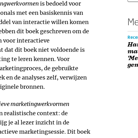
tingwerkvormen
is bedoeld voor
ionals met een basiskennis van
Me
ddel van interactie willen komen
ebben dit boek geschreven om de
Rece
 voor interactieve
Ha
t dat dit boek niet voldoende is
ma
'Me
ting te leren kennen. Voor
ge
arketingproces, de gebruikte
 en de analyses zelf, verwijzen
riginele bronnen.
tieve marketingwerkvormen
 realistische context: de
g je al lezer inzicht in de
ctieve marketingsessie. Dit boek