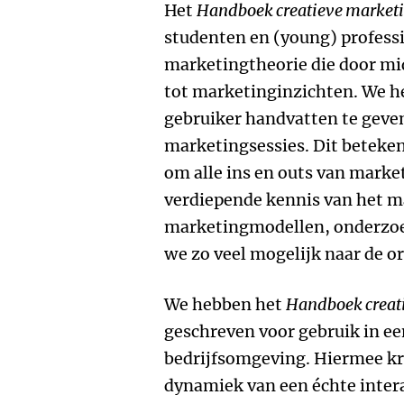
Het
Handboek creatieve marke
studenten en (young) profess
marketingtheorie die door mi
tot marketinginzichten. We h
gebruiker handvatten te geven
marketingsessies. Dit beteken
om alle ins en outs van marke
verdiepende kennis van het m
marketingmodellen, onderzoek
we zo veel mogelijk naar de o
We hebben het
Handboek crea
geschreven voor gebruik in een
bedrijfsomgeving. Hiermee krij
dynamiek van een échte intera