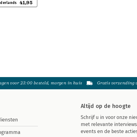
41,95
ederlands
gen voor 23:00 besteld, morgen in huis
Gratis verzending
Altijd op de hoogte
Schrijf u in voor onze nie
diensten
met relevante interviews
events en de beste actie
rogramma