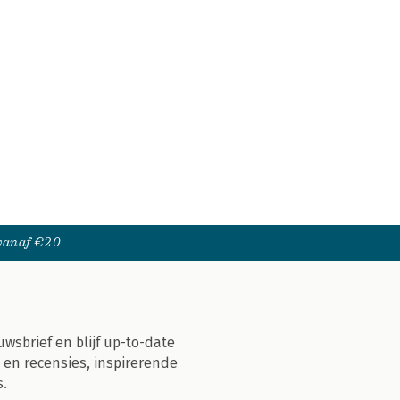
 vanaf €20
uwsbrief en blijf up-to-date
 en recensies, inspirerende
s.