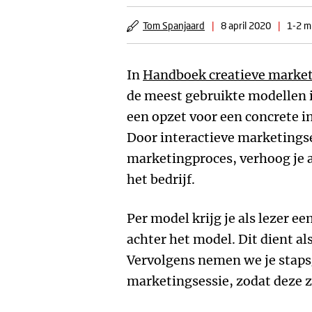
Tom Spanjaard
|
8 april 2020
|
1-2 m
In
Handboek creatieve mark
de meest gebruikte modellen 
een opzet voor een concrete i
Door interactieve marketingses
marketingproces, verhoog je a
het bedrijf.
Per model krijg je als lezer ee
achter het model. Dit dient als
Vervolgens nemen we je staps
marketingsessie, zodat deze ze