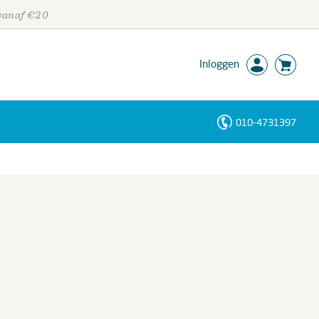
 vanaf €20
Inloggen
010-4731397
Personen
Trefwoorden