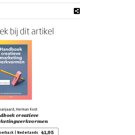
k bij dit artikel
panjaard, Herman Koot
dboek creatieve
ketingwerkvormen
41,95
perback | Nederlands