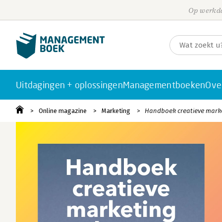
Op werkda
Uitdagingen + oplossingen
Managementboeken
Ove
Online magazine
Marketing
Handboek creatieve mar