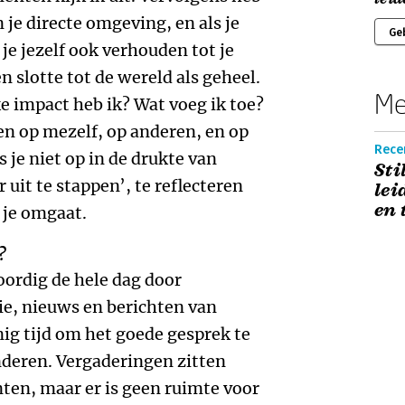
 je directe omgeving, en als je
Ge
je jezelf ook verhouden tot je
 slotte tot de wereld als geheel.
Me
e impact heb ik? Wat voeg ik toe?
en op mezelf, op anderen, en op
Rece
 je niet op in de drukte van
Sti
r uit te stappen’, te reflecteren
lei
en 
 je omgaat.
?
ordig de hele dag door
e, nieuws en berichten van
nig tijd om het goede gesprek te
nderen. Vergaderingen zitten
en, maar er is geen ruimte voor