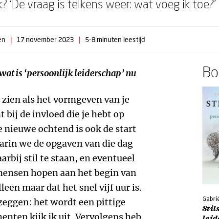
k? ‘De vraag is telkens weer: wat voeg ik toe?’
en
|
17 november 2023
|
5-8 minuten leestijd
Boe
wat is ‘persoonlijk leiderschap’ nu
 zien als het vormgeven van je
 bij de invloed die je hebt op
re nieuwe ochtend is ook de start
aarin we de opgaven van die dag
rbij stil te staan, en eventueel
mensen hopen aan het begin van
een maar dat het snel vijf uur is.
Gabri
zeggen: het wordt een pittige
Stil
enten kijk ik uit. Vervolgens heb
lei