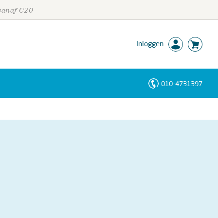
 vanaf €20
Inloggen
010-4731397
Personen
Trefwoorden