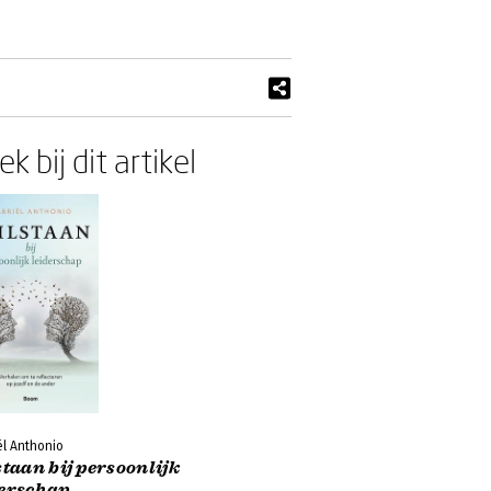
k bij dit artikel
ël Anthonio
staan bij persoonlijk
derschap