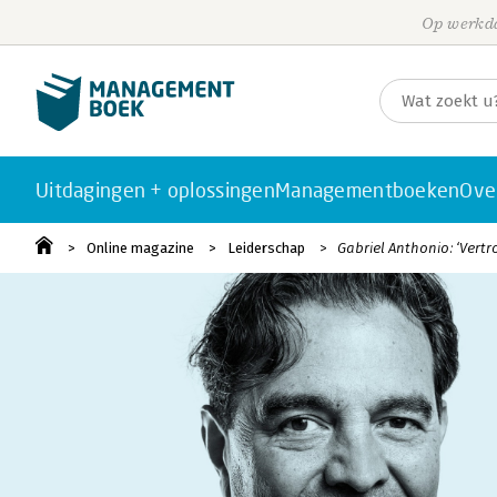
Op werkda
Uitdagingen + oplossingen
Managementboeken
Ove
Online magazine
Leiderschap
Gabriel Anthonio: ‘Vertr