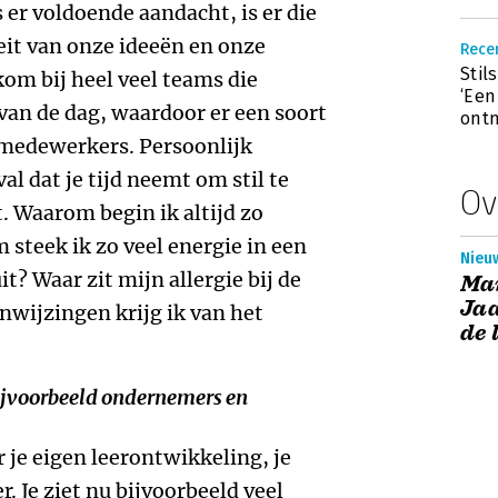
s er voldoende aandacht, is er die
eit van onze ideeën en onze
Recen
Stil
kom bij heel veel teams die
‘Een
van de dag, waardoor er een soort
ont
 medewerkers. Persoonlijk
al dat je tijd neemt om stil te
Ov
t. Waarom begin ik altijd zo
 steek ik zo veel energie in een
Nieuw
t? Waar zit mijn allergie bij de
Ma
Jaa
wijzingen krijg ik van het
de 
 bijvoorbeeld ondernemers en
r je eigen leerontwikkeling, je
. Je ziet nu bijvoorbeeld veel