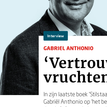
Interview
GABRIEL ANTHONIO
‘Vertrou
vruchten
In zijn laatste boek ‘Stilst
Gabriël Anthonio op ‘het be