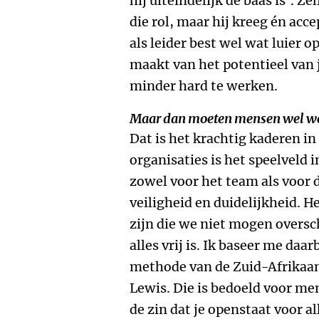
hij uiteindelijk de baas is’. Zel
die rol, maar hij kreeg én acc
als leider best wel wat luier o
maakt van het potentieel van j
minder hard te werken.
Maar dan moeten mensen wel wet
Dat is het krachtig kaderen in 
organisaties is het speelveld i
zowel voor het team als voor d
veiligheid en duidelijkheid. H
zijn die we niet mogen oversc
alles vrij is. Ik baseer me da
methode van de Zuid-Afrikaa
Lewis. Die is bedoeld voor me
de zin dat je openstaat voor 