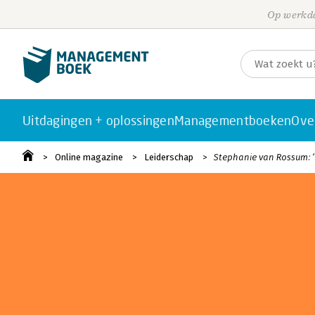
Op werkda
Uitdagingen + oplossingen
Managementboeken
Ove
Online magazine
Leiderschap
Stephanie van Rossum: ‘L