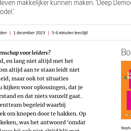
leven makkelijker kunnen maken. ‘Deep Democr
del.’
nden
|
1 december 2023
|
5-6 minuten leestijd
Boe
enschap voor leiders?
, en lang niet altijd met het
m altijd aan te staan leidt niet
eid, maar ook tot situaties
 kijken voor oplossingen, dat je
tand en dat niets vanzelf gaat.
entteam begeleid waarbij
keek om knopen door te hakken. Op
 keken, was het antwoord ‘omdat
Steph