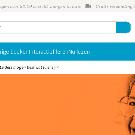
gen voor 23:00 besteld, morgen in huis
Gratis verzending
rige boeken
Interactief leren
Nu lezen
eiders mogen best wat luier zijn’