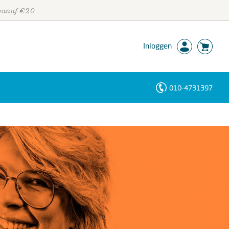
 vanaf €20
Inloggen
010-4731397
Personen
Trefwoorden