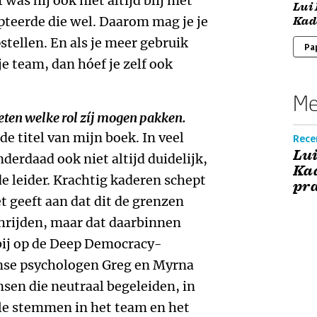
f was hij ook niet altijd blij met
Lui
epteerde die wel. Daarom mag je je
Kad
pstellen. En als je meer gebruik
Pa
e team, dan hóef je zelf ook
Me
en welke rol zíj mogen pakken.
de titel van mijn boek. In veel
Rece
Lui
nderdaad ook niet altijd duidelijk,
Kad
e leider. Krachtig kaderen schept
pra
et geeft aan dat dit de grenzen
hrijden, maar dat daarbinnen
arbij op de Deep Democracy-
nse psychologen Greg en Myrna
nsen die neutraal begeleiden, in
alle stemmen in het team en het