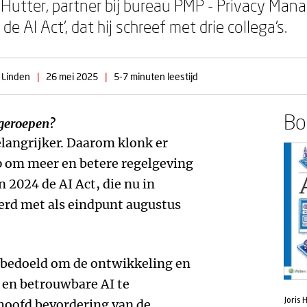
s Hutter, partner bij bureau PMP - Privacy Ma
e AI Act’, dat hij schreef met drie collega’s.
 Linden
|
26 mei 2025
|
5-7 minuten leestijd
Boe
 geroepen?
langrijker. Daarom klonk er
p om meer en betere regelgeving
n 2024 de AI Act, die nu in
rd met als eindpunt augustus
 bedoeld om de ontwikkeling en
 en betrouwbare AI te
Joris 
hoofd bevordering van de