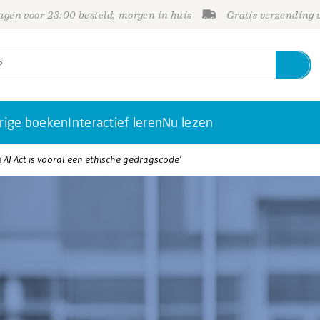
gen voor 23:00 besteld, morgen in huis
Gratis verzending
rige boeken
Interactief leren
Nu lezen
De AI Act is vooral een ethische gedragscode’