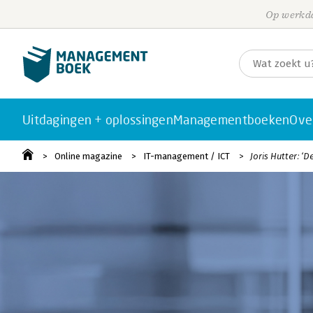
Op werkda
Uitdagingen + oplossingen
Managementboeken
Ove
Online magazine
IT-management / ICT
Joris Hutter: ‘