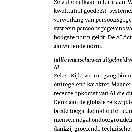
Ze vullen elkaar in feite aan. 
kwalitatief goede AI-systemen
verwerking van persoonsgegeve
systeem persoonsgegevens wo
hoogste norm geldt. De AI Ac
aanvullende norm.
Jullie waarschuwen uitgebreid vo
AI.
Zeker. Kijk, vooruitgang binn
ontregelend karakter. Maar er
recente opkomst van AI die di
Denk aan de globale reikwijdt
brede toegankelijkheid en com
mensen nogal ondoorgrondelijk
dankzij groeiende technische