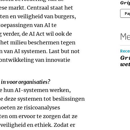
Grip
se markt. Centraal staat het
Pa
en en veiligheid van burgers,
toepassingen van AI te
verder, de AI Act wil ook de
Me
n het milieu beschermen tegen
n van AI systemen. Last but not
Rece
Gri
 ontwikkeling van innovatie
wet
 in voor organisaties?
oe hun AI-systemen werken,
e deze systemen tot beslissingen
oeten ze risicoanalyses
ten om ervoor te zorgen dat ze
veiligheid en ethiek. Zodat er