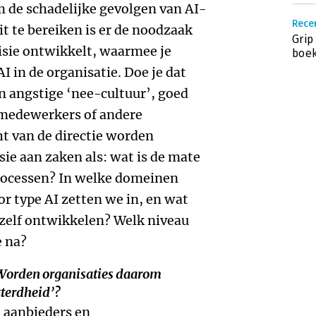
 de schadelijke gevolgen van AI-
Recen
t te bereiken is er de noodzaak
Grip
visie ontwikkelt, waarmee je
boek
I in de organisatie. Doe je dat
en angstige ‘nee-cultuur’, goed
 medewerkers of andere
cht van de directie worden
sie aan zaken als: wat is de mate
rocessen? In welke domeinen
or type AI zetten we in, en wat
 zelf ontwikkelen? Welk niveau
 na?
 Worden organisaties daarom
tterdheid’?
t aanbieders en