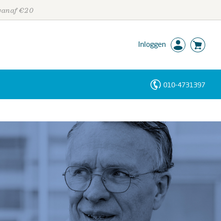
 vanaf €20
Inloggen
010-4731397
Personen
Trefwoorden