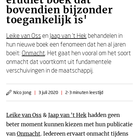
erudiet boek dat
bovendien bijzonder
toegankelijk is'
Leike van Oss
en
Jaap van 't Hek
behandelen in
hun nieuwe boek een fenomeen dat hen al jaren
boeit:
Onmacht
. Het gaat hen vooral om het soort
onmacht dat voortkomt uit fundamentele
verschuivingen in de maatschappij.
Nico Jong
|
3 juli 2020
|
2-3 minuten leestijd
Leike van Oss
&
Jaap van 't Hek
hadden geen
beter moment kunnen kiezen met hun publicatie
van
Onmacht
. Iedereen ervaart onmacht tijdens