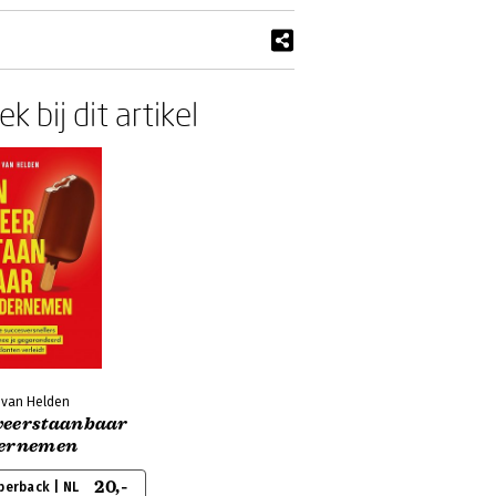
k bij dit artikel
 van Helden
eerstaanbaar
ernemen
20,-
perback | NL