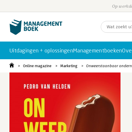
Op werkda
Uitdagingen + oplossingen
Managementboeken
Ove
Online magazine
Marketing
Onweerstaanbaar onderne