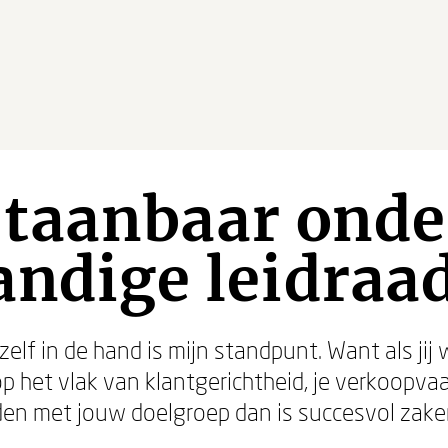
taanbaar ond
andige leidraa
elf in de hand is mijn standpunt. Want als jij 
op het vlak van klantgerichtheid, je verkoopv
den met jouw doelgroep dan is succesvol zake