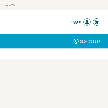
 vanaf €20
Inloggen
010-4731397
Personen
Trefwoorden