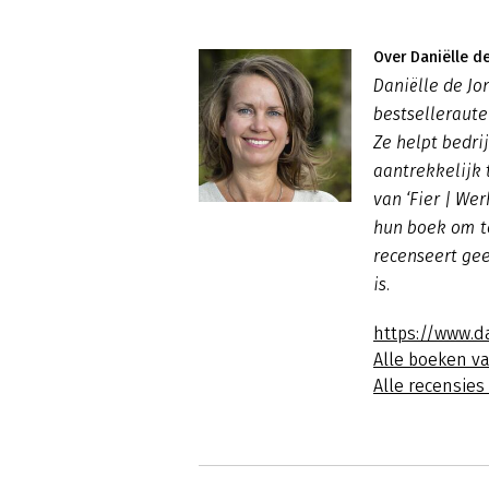
Over Daniëlle d
Daniëlle de Jo
bestselleraute
Ze helpt bedr
aantrekkelijk 
van ‘Fier | We
hun boek om te
recenseert gee
is.
https://www.d
Alle boeken v
Alle recensies