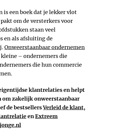
s een boek dat je lekker vlot
j pakt om de versterkers voor
hoofdstukken staan veel
 en als afsluiting de
j.
Onweerstaanbaar ondernemen
– kleine – ondernemers die
 ondernemers die hun commercie
emen.
eigentijdse klantrelaties en helpt
n om zakelijk onweerstaanbaar
eef de bestsellers
Verleid de klant
,
ntrelatie
en
Extreem
jonge.nl