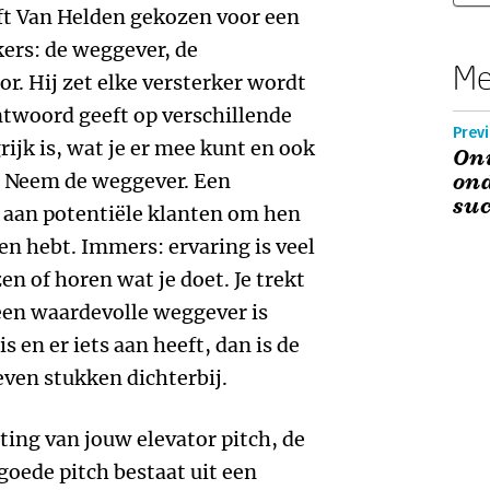
t Van Helden gekozen voor een
kers: de weggever, de
Me
r. Hij zet elke versterker wordt
ntwoord geeft op verschillende
Prev
ijk is, wat je er mee kunt en ook
On
t. Neem de weggever. Een
on
suc
t aan potentiële klanten om hen
den hebt. Immers: ervaring is veel
en of horen wat je doet. Je trekt
een waardevolle weggever is
s en er iets aan heeft, dan is de
even stukken dichterbij.
ting van jouw elevator pitch, de
goede pitch bestaat uit een