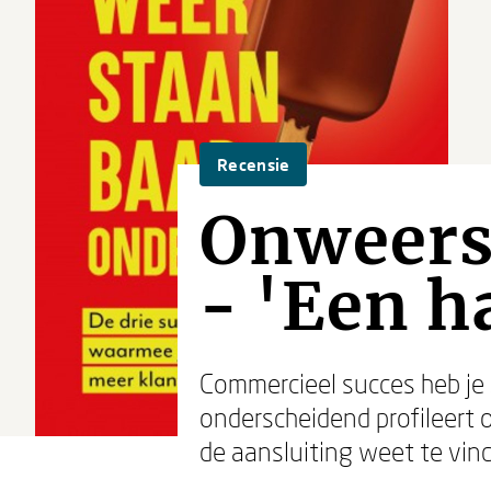
Recensie
Onweers
- 'Een h
Commercieel succes heb je z
onderscheidend profileert 
de aansluiting weet te vin