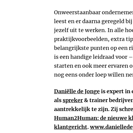
Onweerstaanbaar ondernemen i
leest en er daarna geregeld bi
jezelf uit te werken. In alle 
praktijkvoorbeelden, extra tips
belangrijkste punten op een ri
is een handige leidraad voor 
starten en ook meer ervaren
nog eens onder loep willen n
Daniëlle de Jonge
is expert in 
als
spreker
& trainer bedrijve
aantrekkelijk te zijn. Zij schr
Human2Human: de nieuwe kla
klantgericht
.
www.daniellede