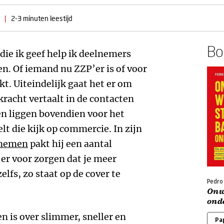
|
2-3 minuten leestijd
Boe
die ik geef help ik deelnemers
en. Of iemand nu ZZP’er is of voor
t. Uiteindelijk gaat het er om
kracht vertaalt in de contacten
n liggen bovendien voor het
lt die kijk op commercie. In zijn
rnemen
pakt hij een aantal
 er voor zorgen dat je meer
elfs, zo staat op de cover te
Pedro
Onw
ond
en is over slimmer, sneller en
Pa