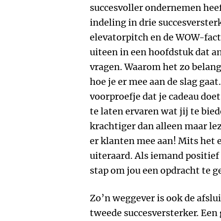
succesvoller ondernemen heef
indeling in drie succesverster
elevatorpitch en de WOW-facto
uiteen in een hoofdstuk dat a
vragen. Waarom het zo belangr
hoe je er mee aan de slag gaa
voorproefje dat je cadeau doe
te laten ervaren wat jij te bie
krachtiger dan alleen maar lez
er klanten mee aan! Mits het 
uiteraard. Als iemand positief i
stap om jou een opdracht te g
Zo’n weggever is ook de afslui
tweede succesversterker. Een 