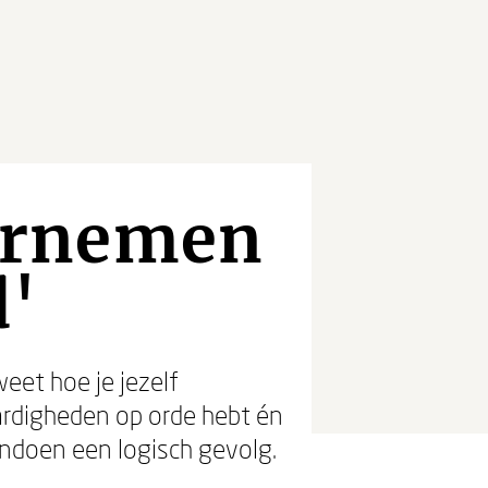
ernemen
d'
weet hoe je jezelf
aardigheden op orde hebt én
ndoen een logisch gevolg.