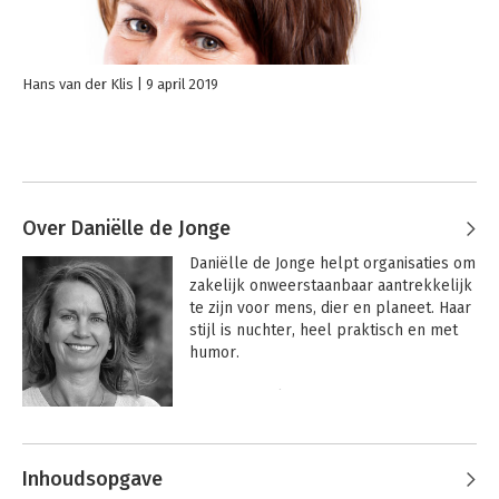
Hans van der Klis
9 april 2019
Over Daniëlle de Jonge
Daniëlle de Jonge helpt organisaties om 
zakelijk onweerstaanbaar aantrekkelijk 
te zijn voor mens, dier en planeet. Haar 
stijl is nuchter, heel praktisch en met 
humor.

Zij is actief als:

- Professioneel spreker op teamdagen, 
Andere boeken door Daniëlle de
congressen, ondernemersavonden, 
Jonge
klantendagen en andere evenementen.

Inhoudsopgave
- Begeleider van 