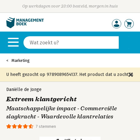
Op werkdagen voor 23:00 besteld, morgen in huis
Marketing
U heeft gezocht op 9789089654137. Het product dat u zocht is
niet meer in die editie leverbaar en is vervangen door de
Daniëlle de Jonge
Extreem klantgericht
onderstaande editie.
Maatschappelijke impact - Commerciële
slagkracht - Waardevolle klantrelaties
7 stemmen