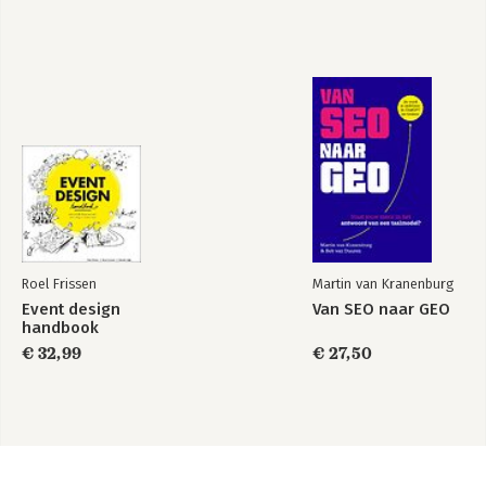
EPILOOG
Jouw route naar extreem klantgericht gedrag 163
Over de auteur 167
Het ‘schrijven doe je niet alleen’-dankwoord 169
Bronnen 171
Roel Frissen
Martin van Kranenburg
Event design
Van SEO naar GEO
handbook
€ 32,99
€ 27,50