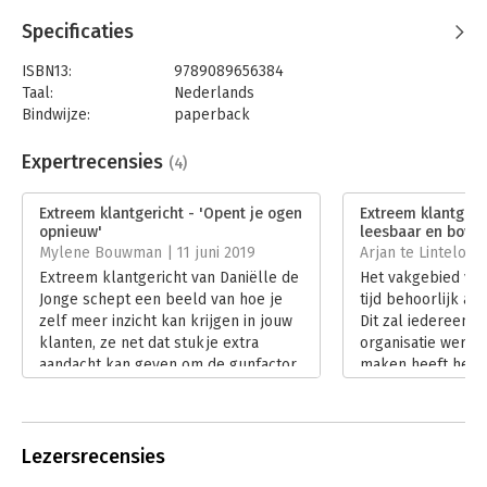
Daniëlle de Jonge weet niet alleen de nieuwe trend bloot te
leggen, maar geeft hier ook praktische en goede voorbeelden
Specificaties
van. Een echte aanrader wat mij betreft!
- Gerrit Piksen –
ISBN13:
9789089656384
Expert customer insights SAMR Marktvinders
Taal:
Nederlands
Met Extreem klantgericht legt Danielle de Jonge een krachtige
Bindwijze:
paperback
verbinding tussen goed, gaaf en geld: goed doen voor de
Aantal pagina's:
176
maatschappij, gave klantprestaties neerzetten en daar dankzij
Uitgever:
Van Duuren Management
Expertrecensies
(4)
commerciële slagkracht ook nog geld mee verdienen.
- Rob
Druk:
2
Beltman – Customer Engagement & Customer Excellence
Verschijningsdatum:
27-5-2022
Extreem klantgericht - 'Opent je ogen
Extreem klantgeric
Expert bij H3ROES
opnieuw'
leesbaar en bove
Hoofdrubriek:
Marketing
Mylene Bouwman | 11 juni 2019
Arjan te Lintelo |
Extreem klantgericht van Daniëlle de
Het vakgebied ver
Jonge schept een beeld van hoe je
tijd behoorlijk aa
zelf meer inzicht kan krijgen in jouw
Dit zal iedereen d
klanten, ze net dat stukje extra
organisatie werkt 
aandacht kan geven om de gunfactor
maken heeft herk
te krijgen en hoe je altijd aan hun
Lees verder
verwachtingen voldoet.
Lees verder
Lezersrecensies