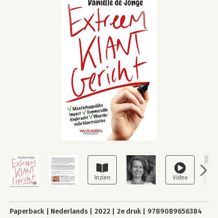
NI
Paperback
Nederlands
2022
2e druk
9789089656384