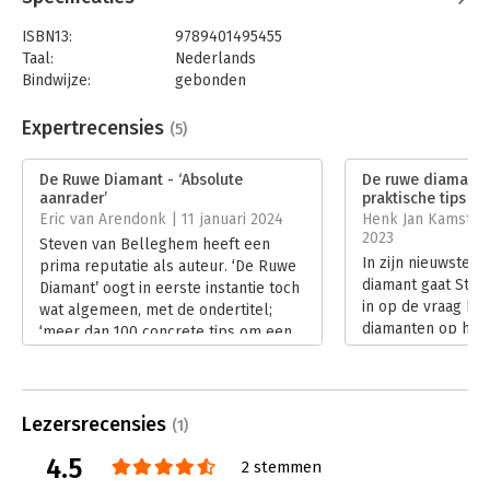
ISBN13:
9789401495455
Taal:
Nederlands
Bindwijze:
gebonden
Aantal pagina's:
274
Uitgever:
Van Duuren Management
Expertrecensies
(5)
Druk:
1
Verschijningsdatum:
4-10-2023
De Ruwe Diamant - ‘Absolute
De ruwe diamant -
aanrader’
praktische tips ’
Hoofdrubriek:
Marketing
Eric van Arendonk | 11 januari 2024
Henk Jan Kamstee
2023
Steven van Belleghem heeft een
In zijn nieuwste 
prima reputatie als auteur. ‘De Ruwe
diamant gaat Ste
Diamant’ oogt in eerste instantie toch
in op de vraag ho
wat algemeen, met de ondertitel;
diamanten op het
‘meer dan 100 concrete tips om een
klantbeleving kun
sterke klantencultuur uit te bouwen’.
Henk Jan Kamsteeg
Daar zijn al vele boeken over
enthousiast.
geschreven... Wat heeft Van
Lees verder
Belleghem daaraan toe te voegen?
Lezersrecensies
(1)
Lees verder
4.5
2 stemmen