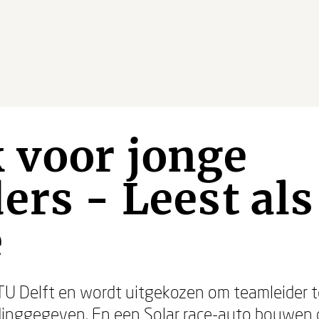
 voor jonge
ers - Leest als
e
 TU Delft en wordt uitgekozen om teamleider 
idinggegeven. En een Solar race-auto bouwen do