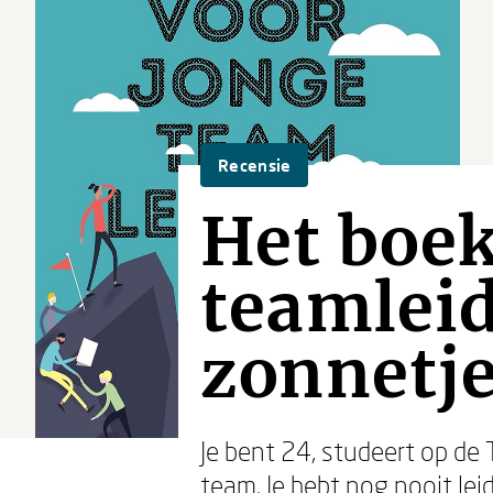
Recensie
Het boek
teamleid
zonnetj
Je bent 24, studeert op de
team. Je hebt nog nooit le