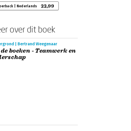
22,99
perback | Nederlands
er over dit boek
ergrond | Bertrand Weegenaar
 de boeken - Teamwerk en
derschap