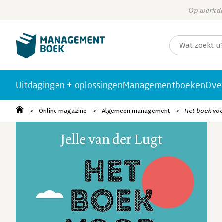
Op werkda
Uitdagingen + oplossingen
Managementboeken
Ove
Online magazine
Algemeen management
Het boek voo