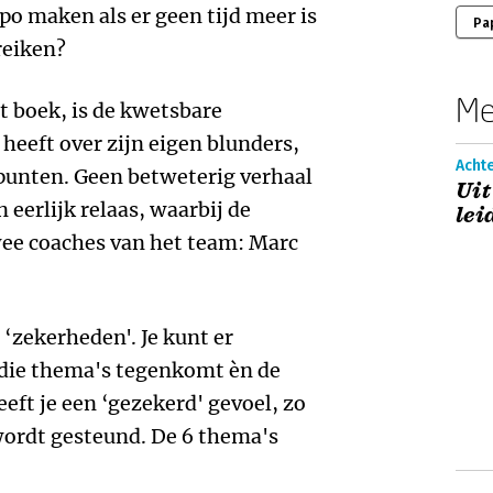
o maken als er geen tijd meer is
Pa
reiken?
Me
it boek, is de kwetsbare
t heeft over zijn eigen blunders,
Acht
punten. Geen betweterig verhaal
Uit
 eerlijk relaas, waarbij de
lei
wee coaches van het team: Marc
‘zekerheden'. Je kunt er
e die thema's tegenkomt èn de
eft je een ‘gezekerd' gevoel, zo
je wordt gesteund. De 6 thema's