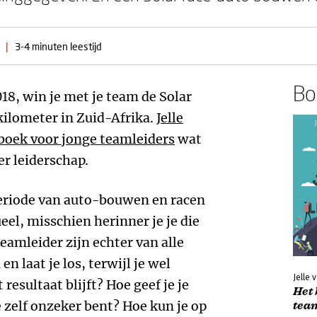
|
3-4 minuten leestijd
Boe
018, win je met je team de Solar
kilometer in Zuid-Afrika.
Jelle
boek voor jonge teamleiders
wat
ver leiderschap.
 periode van auto-bouwen en racen
eel, misschien herinner je je die
teamleider zijn echter van alle
n laat je los, terwijl je wel
Jelle 
resultaat blijft? Hoe geef je je
Het 
 zelf onzeker bent? Hoe kun je op
tea