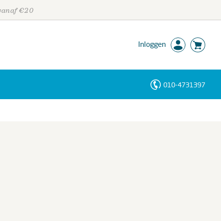
 vanaf €20
Inloggen
010-4731397
Personen
Trefwoorden