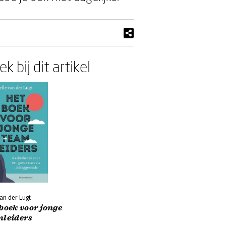
k bij dit artikel
van der Lugt
boek voor jonge
mleiders