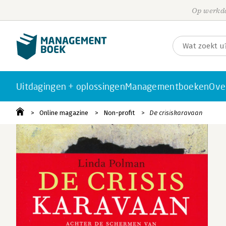
Op werkda
Uitdagingen + oplossingen
Managementboeken
Ove
Online magazine
Non-profit
De crisiskaravaan