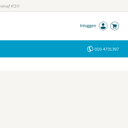
 vanaf €20
Inloggen
010-4731397
Personen
Trefwoorden