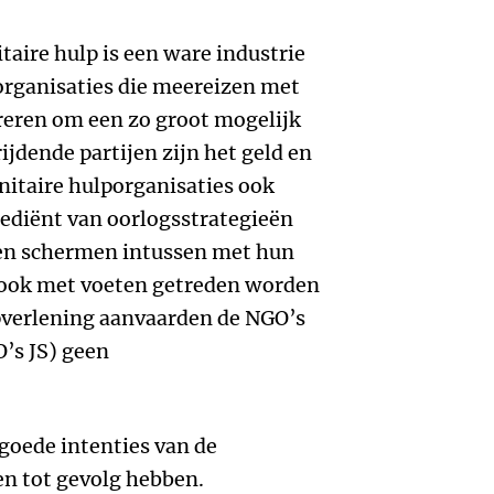
aire hulp is een ware industrie
organisaties die meereizen met
reren om een zo groot mogelijk
ijdende partijen zijn het geld en
itaire hulporganisaties ook
rediënt van oorlogsstrategieën
en schermen intussen met hun
e ook met voeten getreden worden
lpverlening aanvaarden de NGO’s
’s JS) geen
 goede intenties van de
en tot gevolg hebben.