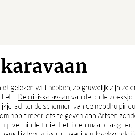
skaravaan
iet gelezen wilt hebben, zo gruwelijk zijn ze e
t hebt.
De crisiskaravaan
van de onderzoeksjou
kijkje ‘achter de schermen van de noodhulpindus
is om nooit meer iets te geven aan Artsen zond
p vermindert niet het lijden maar draagt er, o i
 namelijk loepzuiver in haar indrukwekkende j’