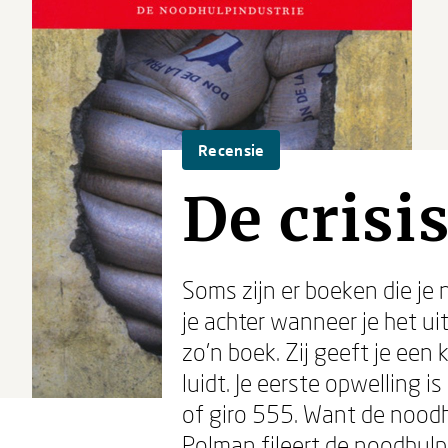
Recensie
De crisi
Soms zijn er boeken die je n
je achter wanneer je het ui
zo’n boek. Zij geeft je een 
luidt. Je eerste opwelling 
of giro 555. Want de noodhul
Polman fileert de noodhulp