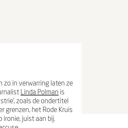
n zo in verwarring laten ze
rnalist
Linda Polman
is
trie’, zoals de ondertitel
er grenzen, het Rode Kruis
ronie, juist aan bij.
accuse.