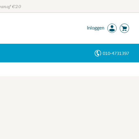
 vanaf €20
Inloggen
010-4731397
Personen
Trefwoorden