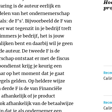
Hoe
aring is de auteur eerlijk en
pro
delen van het ondernemerschap
als: de F's'. Bijvoorbeeld de F van
er wat tegenzit in je bedrijf treft
 immers je bedrijf, het is jouw
ijken bent en daarbij wil je geen
de auteur. De tweede F is de
schap ontstaat er met de fiscus
oondienst krijg je keurig een
ar op het moment dat je gaat
Rece
Cali
gels gelden. Op heldere wijze
derde F is de van Financiële
 afhankelijk of je product
ook afhankelijk van de betaalwijze
Rece
Cali
jn dat je als ondernemer een