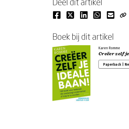
Deel dit artikel
Boek bij dit artikel
Karen Romme
Creëer zelf j
Paperback | N