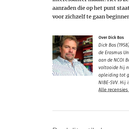
aanraden die op het punt staa
voor zichzelf te gaan beginne
Over Dick Bos
Dick Bos (195
de Erasmus Un
aan de NCOI B
voltooide hij
opleiding tot g
NIBE-SVV. Hij 
Alle recensies