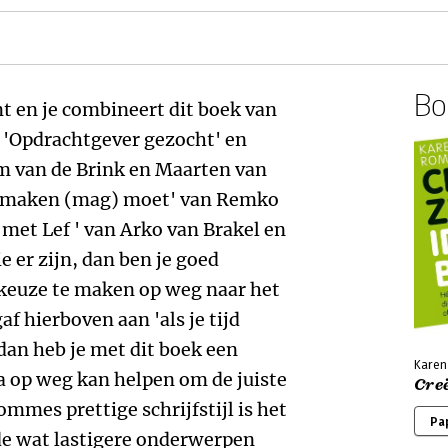
Boe
mt en je combineert dit boek van
'Opdrachtgever gezocht' en
m van de Brink en Maarten van
en maken (mag) moet' van Remko
met Lef ' van Arko van Brakel en
 er zijn, dan ben je goed
keuze te maken op weg naar het
af hierboven aan 'als je tijd
s dan heb je met dit boek een
Kare
ma op weg kan helpen om de juiste
Creë
mes prettige schrijfstijl is het
Pa
de wat lastigere onderwerpen