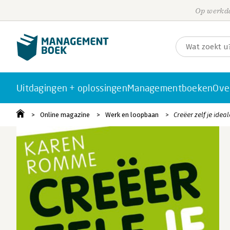
Op werkda
Uitdagingen + oplossingen
Managementboeken
Ove
Online magazine
Werk en loopbaan
Creëer zelf je idea