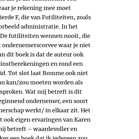
aar je rekening mee moet
erde F, die van Futiliteiten, zoals
orbeeld administratie. In het
De futiliteiten wennen nooit, die
et ondernemerscorvee waar je niet
an dit boek is dat de auteur ook
winstberekeningen en rond een
id. Tot slot laat Romme ook niet
an kan/zou moeten worden als
esproken. Wat mij betreft is dit
eginnend ondernemer, een soort
rschap werkt/ in elkaar zit. Het
t ook eigen ervaringen van Karen
j betreft – waardevoller en
ker een boek dat ik iedereen zou