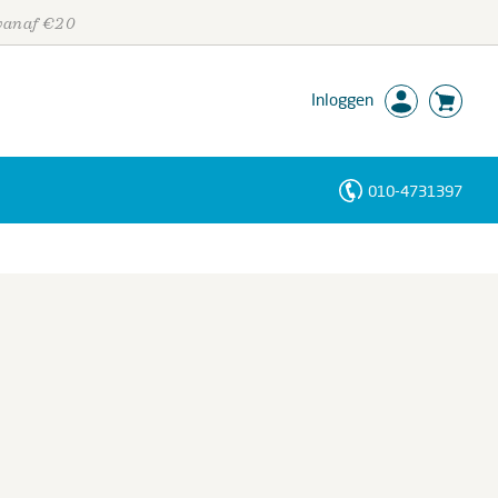
 vanaf €20
Inloggen
010-4731397
Personen
Trefwoorden