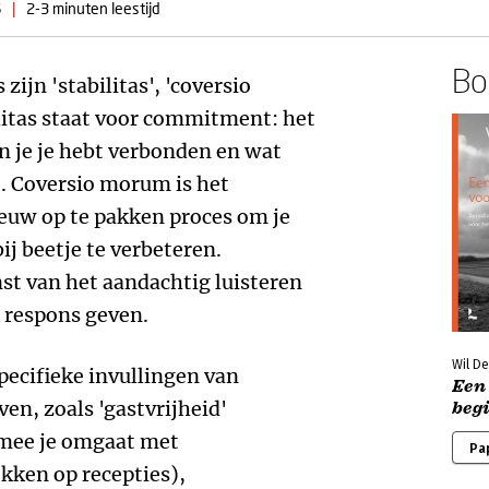
6
|
2-3 minuten leestijd
Boe
zijn 'stabilitas', 'coversio
litas staat voor commitment: het
n je je hebt verbonden en wat
t. Coversio morum is het
euw op te pakken proces om je
ij beetje te verbeteren.
nst van het aandachtig luisteren
 respons geven.
Wil D
pecifieke invullingen van
Een 
en, zoals 'gastvrijheid'
beg
rmee je omgaat met
Pa
kken op recepties),