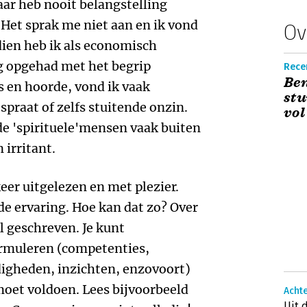
ar heb nooit belangstelling
 Het sprak me niet aan en ik vond
Ov
ndien heb ik als economisch
g opgehad met het begrip
Recen
Ben
las en hoorde, vond ik vaak
stu
praat of zelfs stuitende onzin.
vol
 'spirituele'mensen vaak buiten
 irritant.
keer uitgelezen en met plezier.
de ervaring. Hoe kan dat zo? Over
el geschreven. Je kunt
rmuleren (competenties,
igheden, inzichten, enzovoort)
oet voldoen. Lees bijvoorbeeld
Acht
Uit 