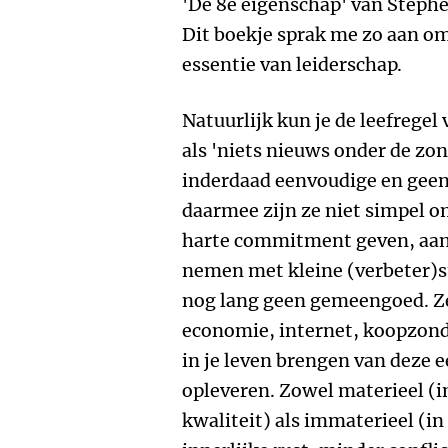
'De 8e eigenschap' van Stephen
Dit boekje sprak me zo aan om
essentie van leiderschap.
Natuurlijk kun je de leefregel
als 'niets nieuws onder de zon'
inderdaad eenvoudige en geen
daarmee zijn ze niet simpel o
harte commitment geven, aan
nemen met kleine (verbeter)st
nog lang geen gemeengoed. Zek
economie, internet, koopzond
in je leven brengen van deze e
opleveren. Zowel materieel (in
kwaliteit) als immaterieel (i