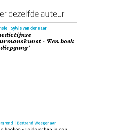
er dezelfde auteur
sie | Sylvie van der Haar
edictijnse
urmanskunst - ‘Een boek
 diepgang’
ergrond | Bertrand Weegenaar
de boeken - Leiderschap in een