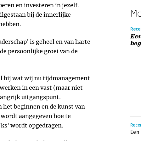
ren en investeren in jezelf.
Me
lgestaan bij de innerlijke
 hebben.
Recen
Een
uderschap' is geheel en van harte
beg
de persoonlijke groei van de
til bij wat wij nu tijdmanagement
werken in een vast (maar niet
elangrijk uitgangspunt.
n het beginnen en de kunst van
 wordt aangegeven hoe te
ijks' wordt opgedragen.
Recen
Een 