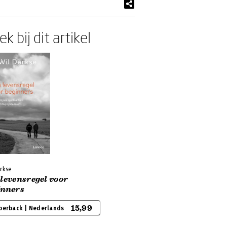
k bij dit artikel
erkse
levensregel voor
inners
15,99
perback | Nederlands