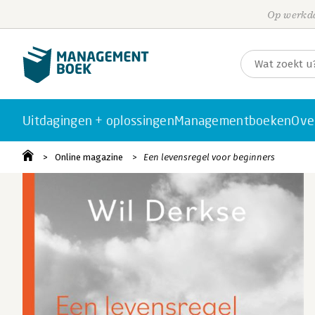
Op werkda
Uitdagingen + oplossingen
Managementboeken
Ove
Online magazine
Een levensregel voor beginners