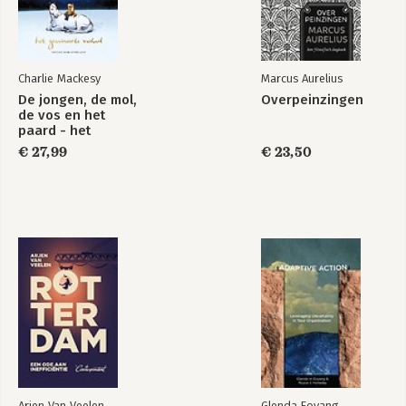
Charlie Mackesy
Marcus Aurelius
De jongen, de mol,
Overpeinzingen
de vos en het
paard - het
geanimeerde
€ 27,99
€ 23,50
verhaal
Arjen Van Veelen
Glenda Eoyang