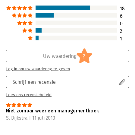
het motto 'anythin
worth doing it wel
18
Management!
6
Lees verder
0
2
1
?
Uw waardering
Log in om uw waardering te geven
Schrijf een recensie
Lees ons recensiebeleid
Niet zomaar weer een managementboek
S. Dijkstra | 11 juli 2013