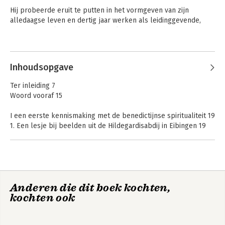
Hij probeerde eruit te putten in het vormgeven van zijn 
alledaagse leven en dertig jaar werken als leidinggevende, 
onder meer als hoogleraar scheikunde verbonden aan de TU 
Eindhoven, de Radboud Universiteit en de Open Universiteit.
Andere boeken door Wil Derkse
Inhoudsopgave
Ter inleiding 7
Woord vooraf 15
I een eerste kennismaking met de benedictijnse spiritualiteit 19
1. Een lesje bij beelden uit de Hildegardisabdij in Eibingen 19
2. Wat ik leerde bij mijn eigen kennismaking met benedictijns
leven 26
3. Groeien naar de oblatuur 31
II grondpatronen van benedictijnse spiritualiteit – en eerste
Benedictijnse
Benedictijnse
Anderen die dit boek kochten,
vertaling naar niet-monastieke contexten 34
stuurmanskunst
stuurmanskunst
kochten ook
1. De benedictijnse levensregel: aandachtig luisteren om tot
resultaat te komen 34
2. De benedictijnse geloften: op groei en bevrijding gericht 42