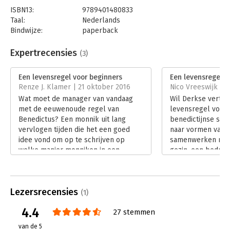
ISBN13:
9789401480833
Taal:
Nederlands
Bindwijze:
paperback
Aantal pagina's:
128
Uitgever:
Lannoo
Expertrecensies
(3)
Druk:
1
Verschijningsdatum:
19-10-2021
Een levensregel voor beginners
Een levensregel v
Renze J. Klamer | 21 oktober 2016
Nico Vreeswijk | 1
Hoofdrubriek:
Religie
Wat moet de manager van vandaag
Wil Derkse vertaal
met de eeuwenoude regel van
levensregel voor 
Benedictus? Een monnik uit lang
benedictijnse spiri
vervlogen tijden die het een goed
naar vormen van 
idee vond om op te schrijven op
samenwerken naar
welke manier monniken in een
gezin, een bedrijf 
klooster beter met elkaar konden
Natuurlijk kun je 
samenleven.
vergelijkingen en 
Lees verder
verleden, maar D
Lezersrecensies
zelfs terug tot d
(1)
daarbij houdt hij 
4.4
27 stemmen
down to earth. Een
dit boek is de kwa
van de 5