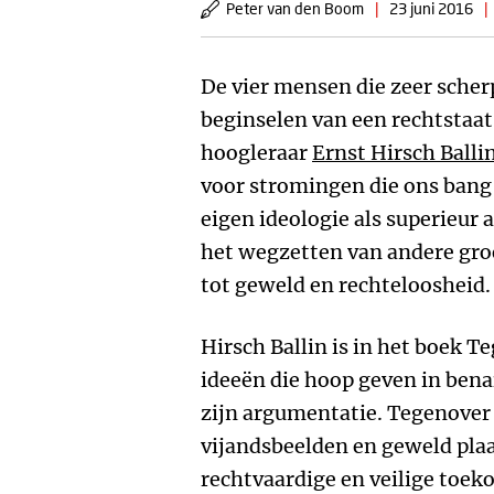
Peter van den Boom
|
23 juni 2016
|
De vier mensen die zeer scher
beginselen van een rechtstaa
hoogleraar
Ernst Hirsch Balli
voor stromingen die ons bang
eigen ideologie als superieur
het wegzetten van andere groe
tot geweld en rechteloosheid.
Hirsch Ballin is in het boek 
ideeën die hoop geven in bena
zijn argumentatie. Tegenover
vijandsbeelden en geweld plaa
rechtvaardige en veilige toe