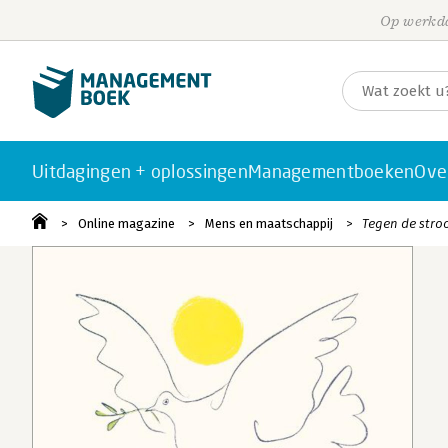
Op werkda
Uitdagingen + oplossingen
Managementboeken
Ove
Online magazine
Mens en maatschappij
Tegen de str