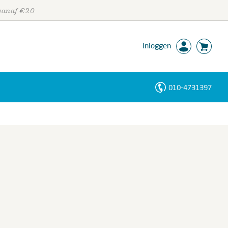
 vanaf €20
Inloggen
010-4731397
Personen
Trefwoorden