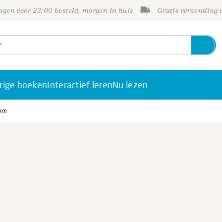
gen voor 23:00 besteld, morgen in huis
Gratis verzending
rige boeken
Interactief leren
Nu lezen
oom