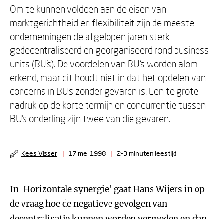
Om te kunnen voldoen aan de eisen van
marktgerichtheid en flexibiliteit zijn de meeste
ondernemingen de afgelopen jaren sterk
gedecentraliseerd en georganiseerd rond business
units (BU's). De voordelen van BU's worden alom
erkend, maar dit houdt niet in dat het opdelen van
concerns in BU's zonder gevaren is. Een te grote
nadruk op de korte termijn en concurrentie tussen
BU's onderling zijn twee van die gevaren.
Kees Visser
|
17 mei 1998
|
2-3 minuten leestijd
In '
Horizontale synergie
' gaat
Hans Wijers
in op
de vraag hoe de negatieve gevolgen van
decentralisatie kunnen worden vermeden en dan