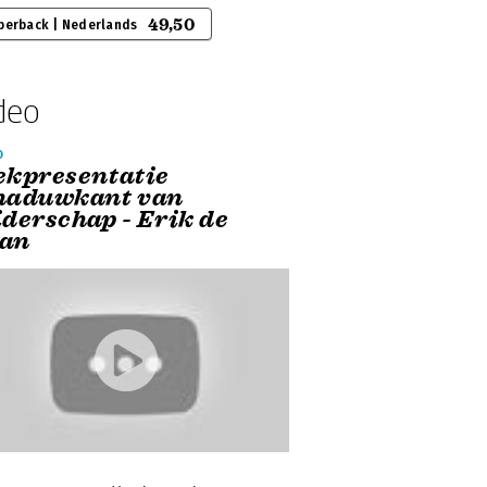
49,50
perback | Nederlands
deo
o
ekpresentatie
haduwkant van
iderschap - Erik de
an