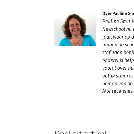
Over Pauline Sm
Pauline Smit i
Newschool.nu i
jaar, waar op 
binnen de sch
stafleden hebb
onderwijs help
vooral over hu
gelijk stemrec
nemen van de 
Alle recensies
Deel dit artikel