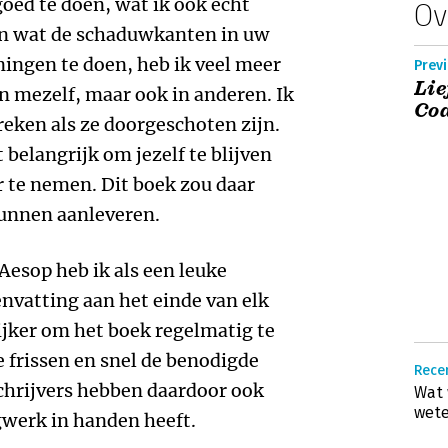
oed te doen, wat ik ook echt
Ov
t in wat de schaduwkanten in uw
ningen te doen, heb ik veel meer
Previ
Lie
in mezelf, maar ook in anderen. Ik
Coa
eken als ze doorgeschoten zijn.
belangrijk om jezelf te blijven
r te nemen. Dit boek zou daar
kunnen aanleveren.
 Aesop heb ik als een leuke
nvatting aan het einde van elk
jker om het boek regelmatig te
 frissen en snel de benodigde
Recen
schrijvers hebben daardoor ook
Wat 
wete
gwerk in handen heeft.