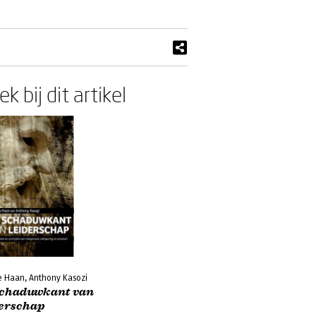
k bij dit artikel
e Haan, Anthony Kasozi
schaduwkant van
derschap