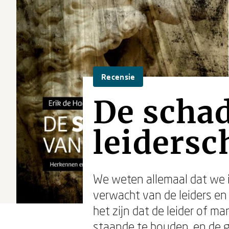
Recensie
De scha
leidersc
We weten allemaal dat we i
verwacht van de leiders e
het zijn dat de leider of m
staande te houden, en de gr