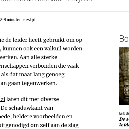
2-3 minuten leestijd
Boe
e de leider heeft gebruikt om op
n, kunnen ook een valkuil worden
werken. Aan alle sterke
enschappen verbonden die vaak
als dat maar lang genoeg
 dan gaan tegenwerken.
zi
laten dit met diverse
‘
De schaduwkant van
Erik d
goede, heldere voorbeelden en
De 
uitgenodigd om zelf aan de slag
lei