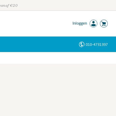
 vanaf €20
Inloggen
010-4731397
Personen
Trefwoorden