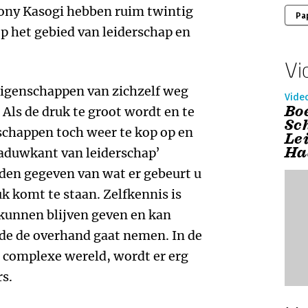
hony Kasogi hebben ruim twintig
Pa
 op het gebied van leiderschap en
Vi
eigenschappen van zichzelf weg
Vide
Bo
 Als de druk te groot wordt en te
Sc
schappen toch weer te kop op en
Le
Ha
aduwkant van leiderschap’
den gegeven van wat er gebeurt u
uk komt te staan. Zelfkennis is
 kunnen blijven geven en kan
e de overhand gaat nemen. In de
 complexe wereld, wordt er erg
s.