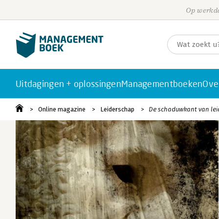
Op werkda
Uitdagingen + oplossingen
Managementboeken
Ove
Online magazine
Leiderschap
De schaduwkant van le