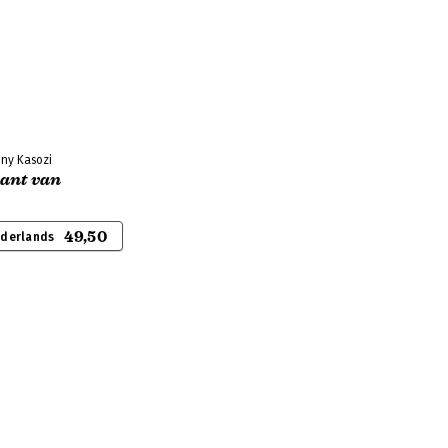
ony Kasozi
ant van
49,50
ederlands