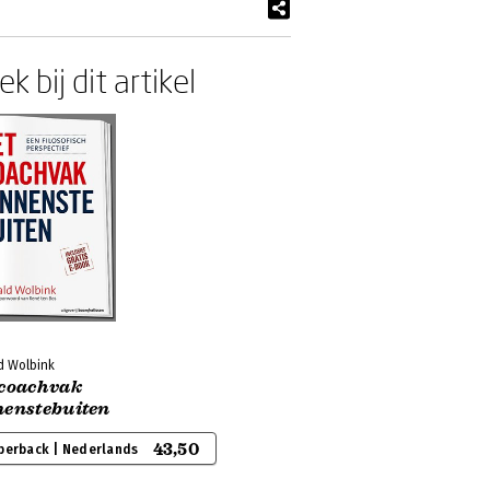
k bij dit artikel
d Wolbink
 coachvak
nenstebuiten
43,50
perback | Nederlands