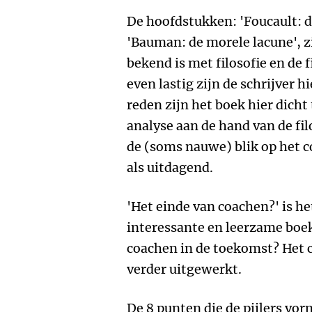
De hoofdstukken: 'Foucault: d
'Bauman: de morele lacune', zi
bekend is met filosofie en de 
even lastig zijn de schrijver h
reden zijn het boek hier dich
analyse aan de hand van de fi
de (soms nauwe) blik op het c
als uitdagend.
'Het einde van coachen?' is he
interessante en leerzame boek
coachen in de toekomst? Het
verder uitgewerkt.
De 8 punten die de pijlers v