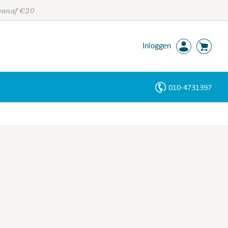
 vanaf €20
Inloggen
010-4731397
Personen
Trefwoorden