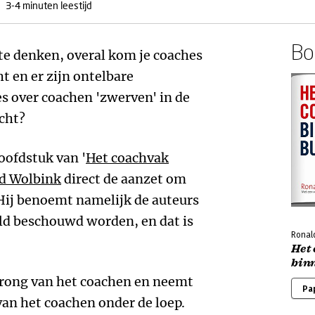
3-4 minuten leestijd
Boe
te denken, overal kom je coaches
t en er zijn ontelbare
s over coachen 'zwerven' in de
cht?
hoofdstuk van '
Het coachvak
d Wolbink
direct de aanzet om
Hij benoemt namelijk de auteurs
veld beschouwd worden, en dat is
Ronal
Het
bin
prong van het coachen en neemt
Pa
van het coachen onder de loep.