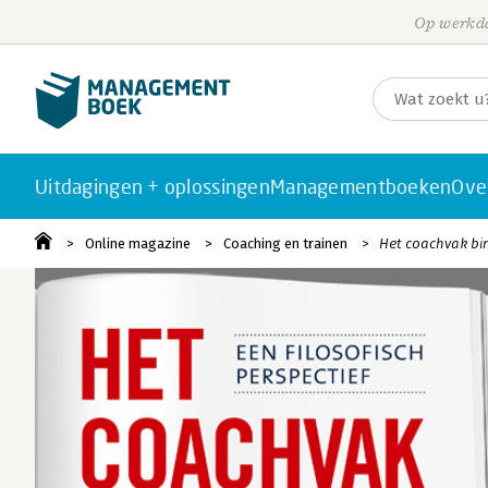
Op werkda
Uitdagingen + oplossingen
Managementboeken
Ove
Online magazine
Coaching en trainen
Het coachvak bi