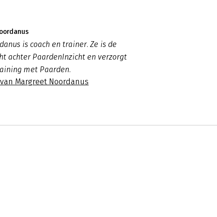
Noordanus
anus is coach en trainer. Ze is de
ht achter PaardenInzicht en verzorgt
raining met Paarden.
s van Margreet Noordanus