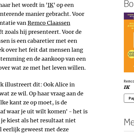
Boe
aar het wordt in '
IK
' op een
onterende manier gebracht. Voor
entatie van
Remco Claassen
t zoals hij presenteert. Voor de
sen is een cabaretier met een
oek over het feit dat mensen lang
stemming en de aankoop van een
over wat ze met het leven willen.
Remco
k illustreert dit: Ook Alice in
IK
wat ze wil. Op haar vraag aan de
Pa
elke kant ze op moet, is de
f waar je uit wilt komen' - het is
Me
je kiest als het resultaat niet
l eerlijk geweest met deze