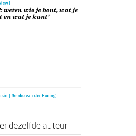
view |
k': weten wie je bent, wat je
t en wat je kunt’
nsie | Remko van der Honing
er dezelfde auteur