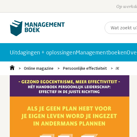
Op werkda
Uitdagingen + oplossingen
Managementboeken
Ove
Online magazine
Persoonlijke effectiviteit
IK