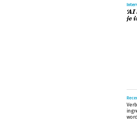
Inter
‘AI
je 
Recen
Verb
ingr
wor