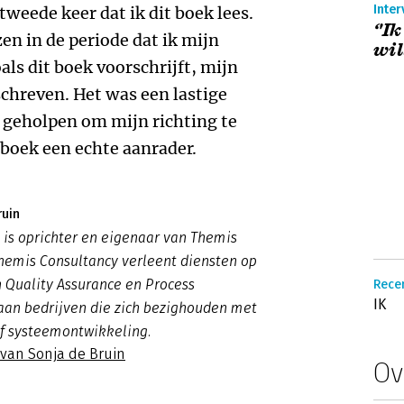
Inter
 tweede keer dat ik dit boek lees.
‘'I
zen in de periode dat ik mijn
wil
oals dit boek voorschrijft, mijn
chreven. Het was een lastige
r geholpen om mijn richting te
t boek een echte aanrader.
ruin
 is oprichter en eigenaar van Themis
hemis Consultancy verleent diensten op
 Quality Assurance en Process
Rece
IK
an bedrijven die zich bezighouden met
of systeemontwikkeling.
 van Sonja de Bruin
Ov