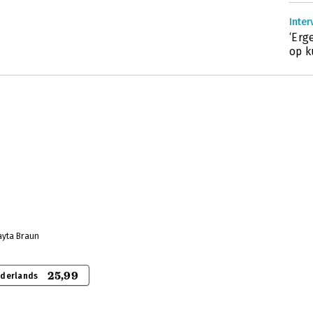
Inter
‘Erg
op k
ayta Braun
25,99
ederlands