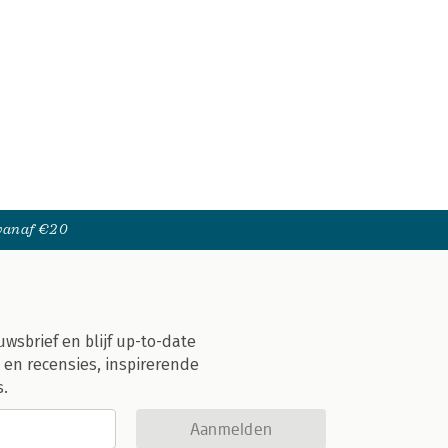
 vanaf €20
uwsbrief en blijf up-to-date
 en recensies, inspirerende
s.
Aanmelden