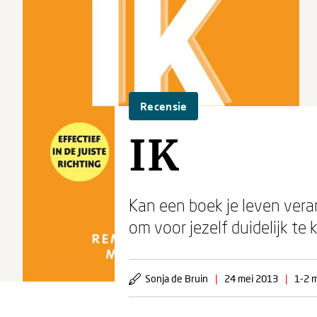
Recensie
IK
Kan een boek je leven vera
om voor jezelf duidelijk te k
Sonja de Bruin
|
24 mei 2013
|
1-2 m