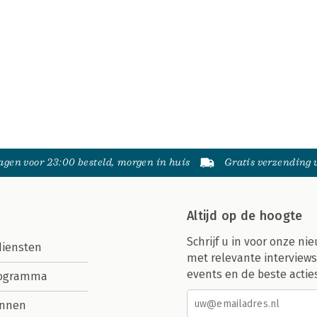
gen voor 23:00 besteld, morgen in huis
Gratis verzending
Altijd op de hoogte
Schrijf u in voor onze nie
diensten
met relevante interviews
events en de beste actie
rogramma
nnen