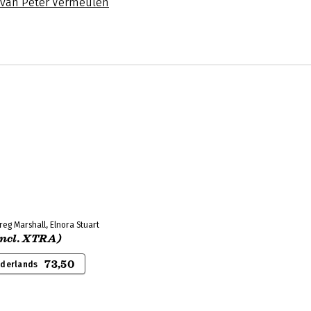
s van Peter Vermeulen
eg Marshall, Elnora Stuart
Incl. XTRA)
73,50
ederlands