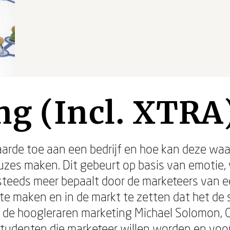
g (Incl. XTRA
rde toe aan een bedrijf en hoe kan deze wa
euzes maken. Dit gebeurt op basis van emotie,
steeds meer bepaalt door de marketeers van een
e maken en in de markt te zetten dat het de 
n de hoogleraren marketing Michael Solomon, G
studenten die marketeer willen worden en voo