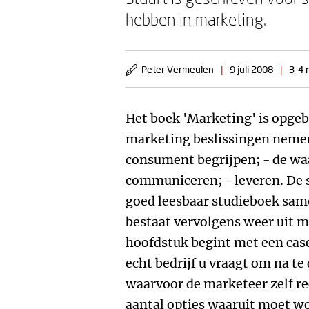
hebben in marketing.
Peter Vermeulen
|
9 juli 2008
|
3-4 
Het boek 'Marketing' is opgebo
marketing beslissingen nemen
consument begrijpen; - de waa
communiceren; - leveren. De s
goed leesbaar studieboek samen
bestaat vervolgens weer uit 
hoofdstuk begint met een cas
echt bedrijf u vraagt om na t
waarvoor de marketeer zelf rec
aantal opties waaruit moet w