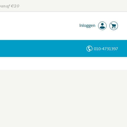
 vanaf €20
Inloggen
010-4731397
Personen
Trefwoorden