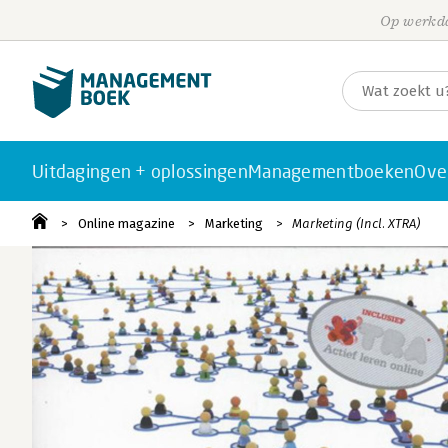
Op werkda
Uitdagingen + oplossingen
Managementboeken
Ove
Online magazine
Marketing
Marketing (Incl. XTRA)