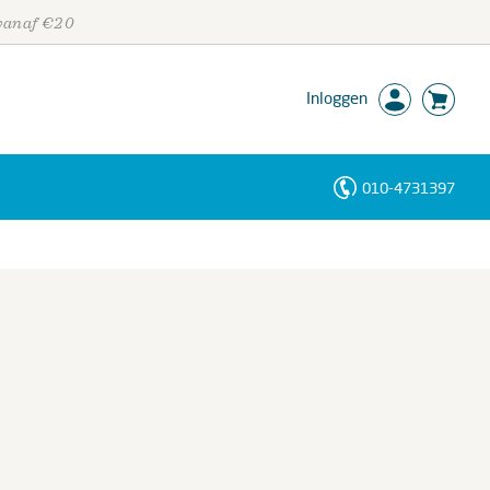
 vanaf €20
Inloggen
010-4731397
Personen
Trefwoorden