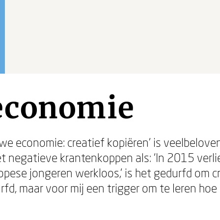
economie
uwe economie: creatief kopiëren’ is veelbeloven
t negatieve krantenkoppen als: ‘In 2015 ver
opese jongeren werkloos,’ is het gedurfd om c
fd, maar voor mij een trigger om te leren hoe