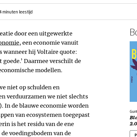
4 minuten leestijd
Bo
eatie door een uitgewerkte
conomie
, een economie vanuit
s wanneer hij Voltaire quote:
et goede.’ Daarmee verschilt de
economische modellen.
we niet op schulden en
en verduurzamen we niet slechts
). In de blauwe economie worden
Gunt
happen van ecosystemen toegepast
Bl
in is het residu van de ene
2.0
k) de voedingsbodem van de
P