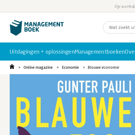
Op werkda
Uitdagingen + oplossingen
Managementboeken
Ove
Online magazine
Economie
Blauwe economie