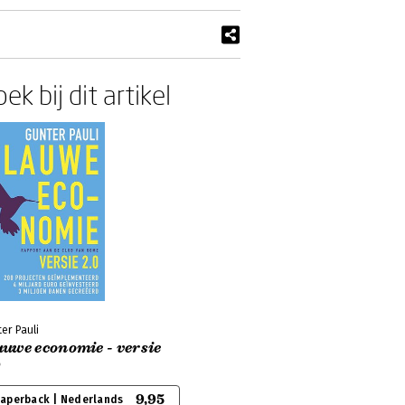
ek bij dit artikel
er Pauli
auwe economie - versie
9,95
aperback | Nederlands