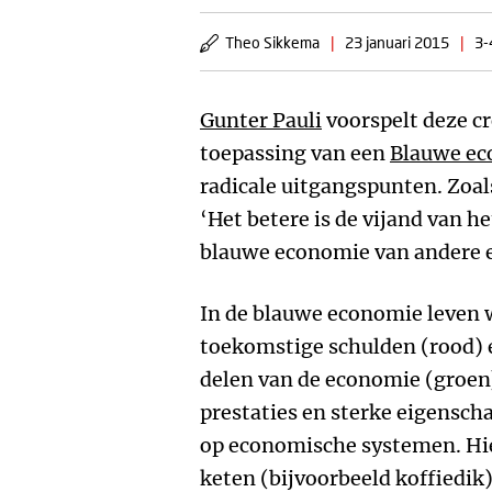
Theo Sikkema
|
23 januari 2015
|
3-
Gunter Pauli
voorspelt deze cr
toepassing van een
Blauwe e
radicale uitgangspunten. Zoal
‘Het betere is de vijand van h
blauwe economie van andere 
In de blauwe economie leven 
toekomstige schulden (rood) 
delen van de economie (groen
prestaties en sterke eigensc
op economische systemen. Hier
keten (bijvoorbeeld koffiedi