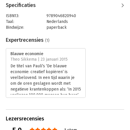
Specificaties
ISBN13:
9789046820940
Taal:
Nederlands
Bindwijze:
paperback
Aantal pagina's:
384
Uitgever:
Nieuw Amsterdam
Expertrecensies
(1)
Druk:
4
Verschijningsdatum:
29-1-2021
Blauwe economie
Theo Sikkema | 23 januari 2015
Hoofdrubriek:
Economie
De titel van Pauli’s ‘De blauwe
economie: creatief kopiëren’ is
veelbelovend. In een tijd waarin je
om de oren geslagen wordt met
negatieve krantenkoppen als: ‘In 2015
verliezen 100.000 mensen hun baan’
en ‘Recordaantal Europese jongeren
werkloos,’ is het gedurfd om creatie
van 100 miljoen banen te
Lezersrecensies
voorspellen. Gedurfd, maar voor mij
een trigger om te leren hoe die
1 stem
banencreatie tot stand kan komen.