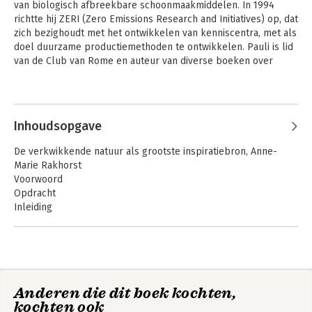
van biologisch afbreekbare schoonmaakmiddelen. In 1994 
richtte hij ZERI (Zero Emissions Research and Initiatives) op, dat 
zich bezighoudt met het ontwikkelen van kenniscentra, met als 
doel duurzame productiemethoden te ontwikkelen. Pauli is lid 
van de Club van Rome en auteur van diverse boeken over 
economie en innovatie. Ook schreef hij een groot aantal 
kinderboeken.
Andere boeken door Gunter Pauli
Inhoudsopgave
De verkwikkende natuur als grootste inspiratiebron, Anne-
Marie Rakhorst
Voorwoord
Opdracht
Inleiding
1. Tijdloze hulpbronnen voor de uitdagingen van onze tijd
2. De kracht van pragmatisme
3. Het nabootsen van ecosystemen voor een blauwe economie
4. Het doelmatige gebruik van hulpbronnen door de natuur
Blauwe economie
Anderen die dit boek kochten,
5. Marktleiders wijzen de weg
kochten ook
6. MBA van de natuur (Meesterschap in briljante aanpassingen)