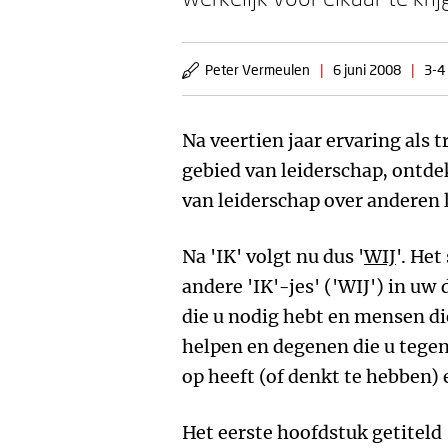
Peter Vermeulen
|
6 juni 2008
|
3-4
Na veertien jaar ervaring als 
gebied van leiderschap, ontd
van leiderschap over anderen li
Na 'IK' volgt nu dus '
WIJ
'. Het
andere 'IK'-jes' ('WIJ') in u
die u nodig hebt en mensen di
helpen en degenen die u tege
op heeft (of denkt te hebben)
Het eerste hoofdstuk getiteld 