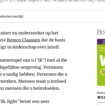
 minuten leestijd
Boe
trainer en onderzoeker op het
ekte
Remco Claassen
dat de basis
gt in leiderschap over jezelf.
 samenspel van u ('IK') met al die
w dagelijkse omgeving. Personen
e u nodig hebben. Personen die u
nwerken. Mensen waar u invloed
 en mensen die u beïnvloeden.
Remco
WI
'Ik-light' bevat een zeer