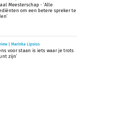
aal Meesterschap - ‘Alle
ediënten om een betere spreker te
den’
view | Marinka Lipsius
ens voor staan is iets waar je trots
unt zijn’