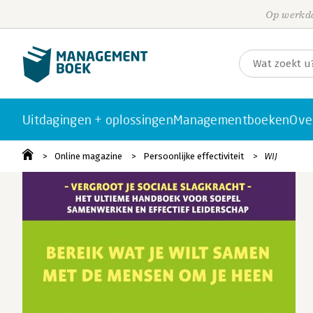
Op werkda
Uitdagingen + oplossingen
Managementboeken
Ove
Online magazine
Persoonlijke effectiviteit
WIJ