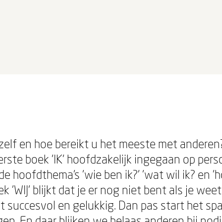
uzelf en hoe bereikt u het meeste met anderen
erste boek 'IK' hoofdzakelijk ingegaan op pers
e hoofdthema's 'wie ben ik?' 'wat wil ik? en 'h
k 'WIJ' blijkt dat je er nog niet bent als je wee
at succesvol en gelukkig. Dan pas start het s
jgen. En daar blijken we helaas anderen bij nod