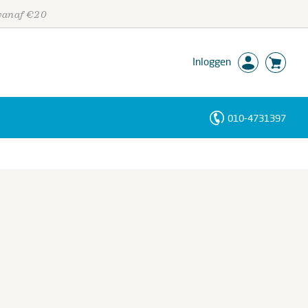
 vanaf €20
Inloggen
010-4731397
Personen
Trefwoorden