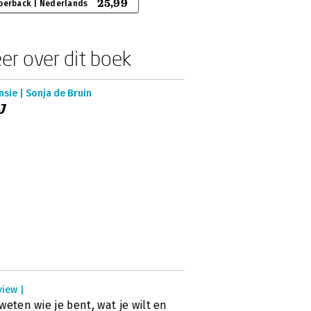
25,99
perback | Nederlands
er over dit boek
sie | Sonja de Bruin
J
view |
': weten wie je bent, wat je wilt en