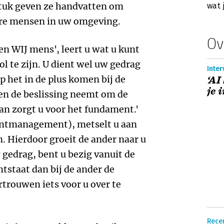
 stuk geven ze handvatten om
wat 
ere mensen in uw omgeving.
Ov
en WIJ mens', leert u wat u kunt
 te zijn. U dient wel uw gedrag
Inter
op het in de plus komen bij de
‘AI
je 
 en de beslissing neemt om de
dan zorgt u voor het fundament.'
untmanagement), metselt u aan
 Hierdoor groeit de ander naar u
 gedrag, bent u bezig vanuit de
ntstaat dan bij de ander de
rtrouwen iets voor u over te
Recen