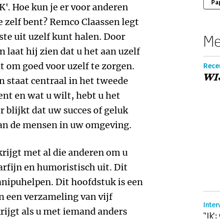
Pa
'. Hoe kun je er voor anderen
je zelf bent? Remco Claassen legt
ste uit uzelf kunt halen. Door
Me
 laat hij zien dat u het aan uzelf
 om goed voor uzelf te zorgen.
Recen
WI
 staat centraal in het tweede
ent en wat u wilt, hebt u het
r blijkt dat uw succes of geluk
van de mensen in uw omgeving.
krijgt met al die anderen om u
rfijn en humoristisch uit. Dit
nipuhelpen. Dit hoofdstuk is een
 een verzameling van vijf
Inter
ijgt als u met iemand anders
‘'Ik