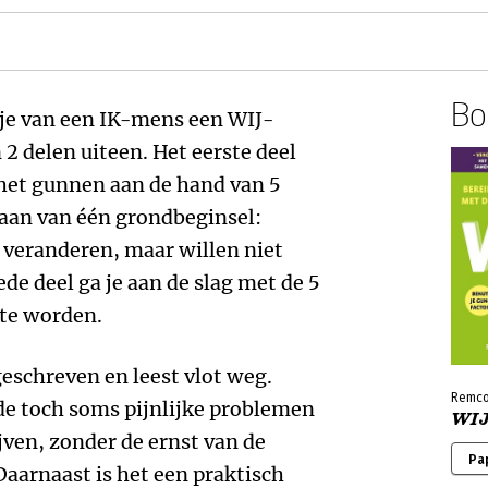
Boe
 je van een IK-mens een WIJ-
2 delen uiteen. Het eerste deel
 het gunnen aan de hand van 5
gaan van één grondbeginsel:
veranderen, maar willen niet
de deel ga je aan de slag met de 5
te worden.
geschreven en leest vlot weg.
Remco
e toch soms pijnlijke problemen
WI
jven, zonder de ernst van de
Pa
Daarnaast is het een praktisch