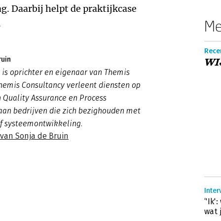
ag. Daarbij helpt de praktijkcase
Me
.
Rece
ruin
WI
 is oprichter en eigenaar van Themis
hemis Consultancy verleent diensten op
 Quality Assurance en Process
an bedrijven die zich bezighouden met
of systeemontwikkeling.
 van Sonja de Bruin
Inter
‘'Ik
wat 