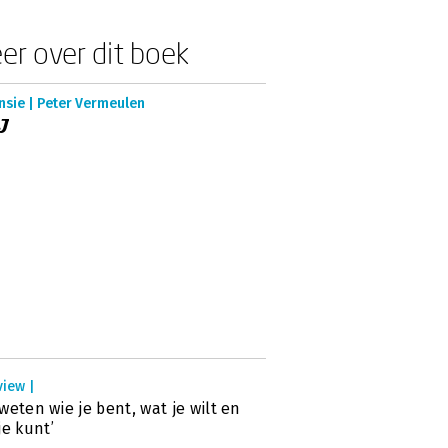
er over dit boek
nsie | Peter Vermeulen
J
view |
': weten wie je bent, wat je wilt en
je kunt’