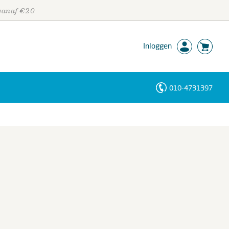
 vanaf €20
Inloggen
010-4731397
Personen
Trefwoorden