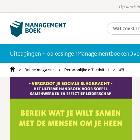
Op werkda
Uitdagingen + oplossingen
Managementboeken
Ove
Online magazine
Persoonlijke effectiviteit
WIJ