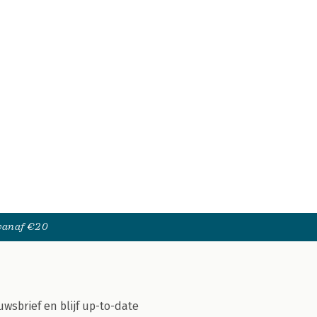
 vanaf €20
uwsbrief en blijf up-to-date