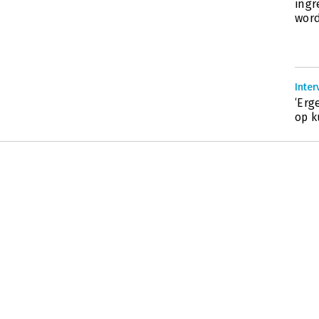
ingr
wor
Inter
‘Erg
op k