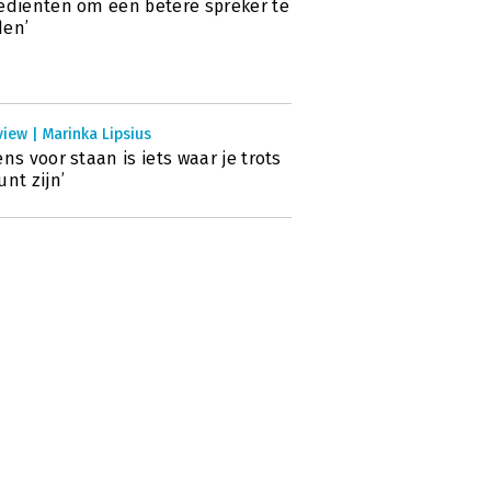
ediënten om een betere spreker te
den’
view | Marinka Lipsius
ens voor staan is iets waar je trots
unt zijn’