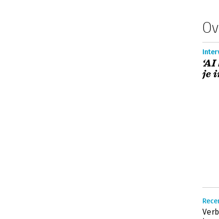
Ov
Inter
‘AI
je 
Recen
Verb