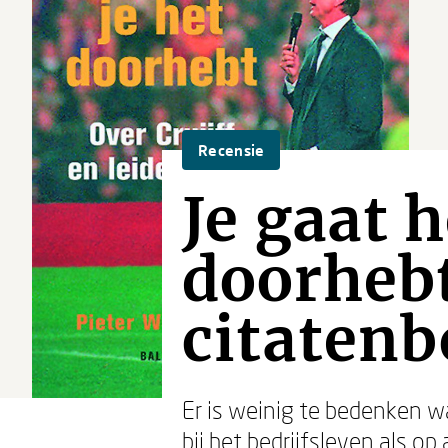
Recensie
Je gaat h
doorhebt
citatenb
Er is weinig te bedenken w
bij het bedrijfsleven als o