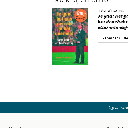
Pieter Winsemius
Je gaat het pa
het doorhebt 
citatenboekj
Paperback | N
Op werkda