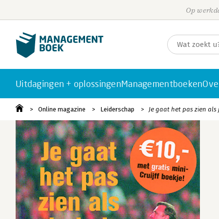
Op werkda
Uitdagingen + oplossingen
Managementboeken
Ove
Online magazine
Leiderschap
Je gaat het pas zien als 