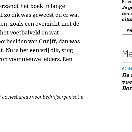
Piete
erzandt het boek in lange
Je g
het 
lf zo dik was geweest en er wat
cita
n, zoals een overzicht met de
Pa
het voetbalveld en wat
orbeelden van Cruijff, dan was
 Nu is het een vrij dik, stug
Me
ron voor nieuwe leiders. Een
Acht
De 
voe
Be
ij adviesbureau voor bedrijfsorganisatie