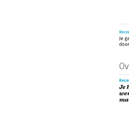
Recen
Je g
door
Ov
Recen
Je 
we
maa