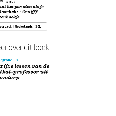
r Winsemius
aat het pas zien als je
doorhebt + Cruijff
tenboekje
10,-
perback | Nederlands
er over dit boek
ergrond | 0
wijze lessen van de
tbal-professor uit
tondorp