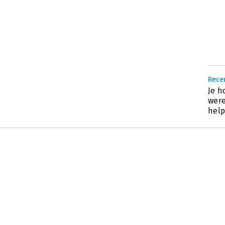
Recen
Je h
were
help