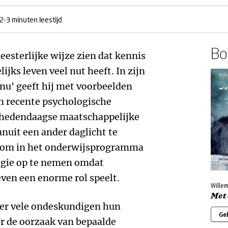
2-3 minuten leestijd
Boe
eesterlijke wijze zien dat kennis
ijks leven veel nut heeft. In zijn
nu' geeft hij met voorbeelden
n recente psychologische
 hedendaagse maatschappelijke
anuit een ander daglicht te
or om in het onderwijsprogramma
ogie op te nemen omdat
even een enorme rol speelt.
Wille
Met
t er vele ondeskundigen hun
Ge
r de oorzaak van bepaalde