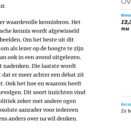
Ov
ur.
Nieuw
12,
eer waardevolle kennisbron. Het
nu
tische kennis wordt afgewisseld
eelden. Om het beste uit dit
 om als lezer op de hoogte te zijn
 dan ook in een avond uitgelezen.
ot nadenken. Die laatste wordt
 dat er meer achter een debat zit
dt. Ook het hoe en waarom heeft
evolgen. Dit soort inzichten vind
 politiek zeker met andere ogen
Rece
absolute aanrader voor iedereen
Zo b
eens anders over na wil denken.