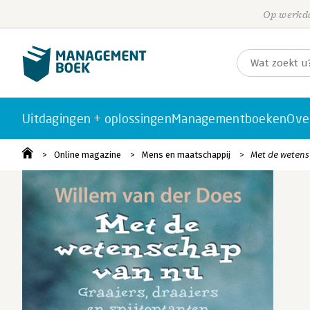
Op werkda
Uitdagingen + oplossingen
Managementboeken
Ove
Online magazine
Mens en maatschappij
Met de wetens