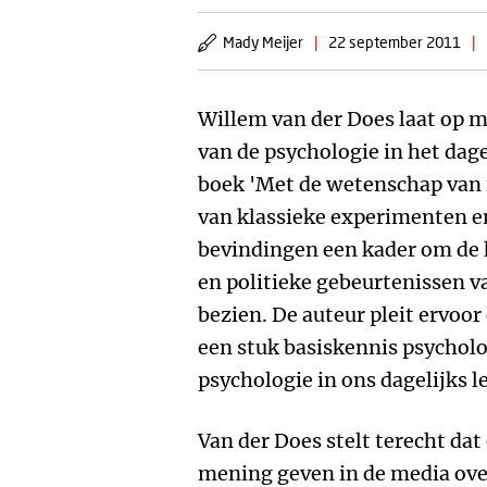
Mady Meijer
|
22 september 2011
|
Willem van der Does laat op m
van de psychologie in het dagel
boek 'Met de wetenschap van 
van klassieke experimenten e
bevindingen een kader om de
en politieke gebeurtenissen v
bezien. De auteur pleit ervo
een stuk basiskennis psychol
psychologie in ons dagelijks l
Van der Does stelt terecht da
mening geven in de media ove