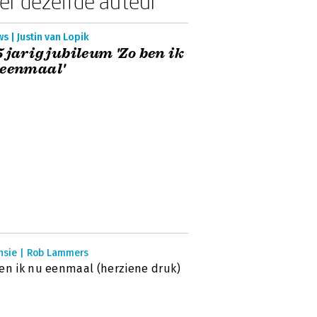
er dezelfde auteur
s | Justin van Lopik
5 jarig jubileum 'Zo ben ik
 eenmaal'
nsie | Rob Lammers
en ik nu eenmaal (herziene druk)