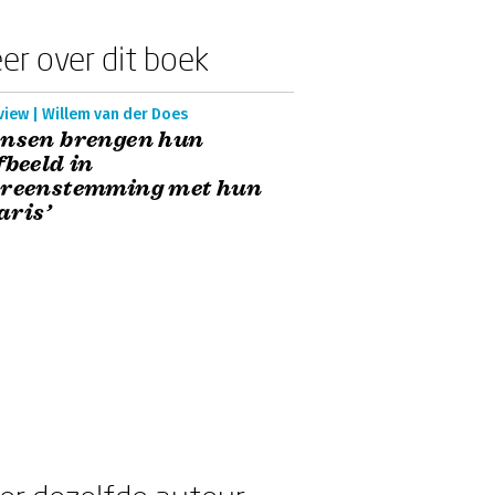
er over dit boek
view | Willem van der Does
ensen brengen hun
fbeeld in
ereenstemming met hun
aris’