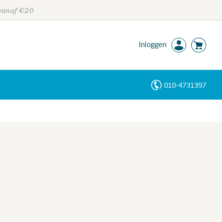
 vanaf €20
Inloggen
010-4731397
Personen
Trefwoorden