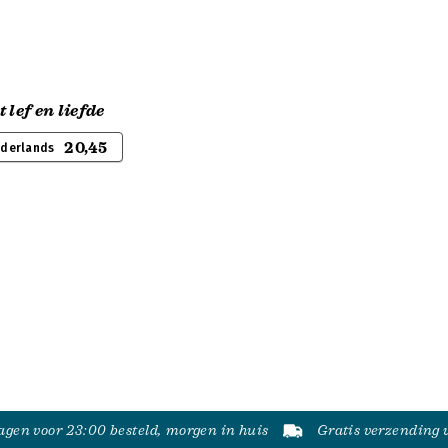
 lef en liefde
20,45
ederlands
gen voor 23:00 besteld, morgen in huis
Gratis verzending