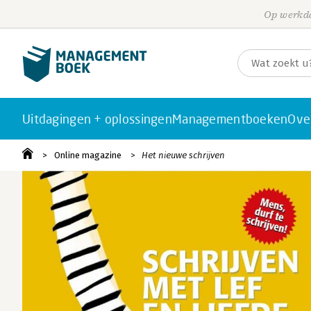
Op werkda
Uitdagingen + oplossingen
Managementboeken
Ove
Online magazine
Het nieuwe schrijven