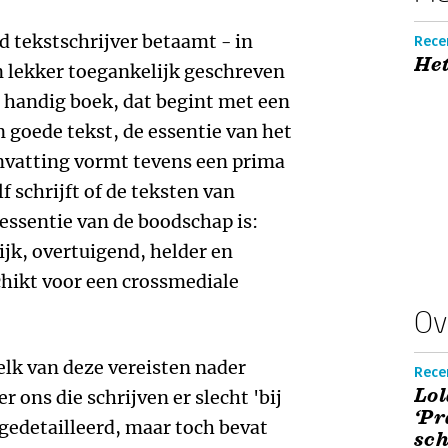
d tekstschrijver betaamt - in
Recen
Het
n lekker toegankelijk geschreven
n handig boek, dat begint met een
n goede tekst, de essentie van het
nvatting vormt tevens een prima
lf schrijft of de teksten van
essentie van de boodschap is:
ijk, overtuigend, helder en
chikt voor een crossmediale
Ov
elk van deze vereisten nader
Rece
Lol
 ons die schrijven er slecht 'bij
‘Pr
 gedetailleerd, maar toch bevat
sch