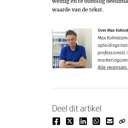
weinig en te oubollig beeldma
waarde van de tekst.
Over Max Kohn
Max Kohnstam
opleidingsinst
professionals 
marketingcomm
Alle recensi
Deel dit artikel