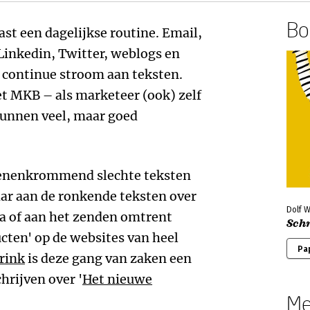
Boe
st een dagelijkse routine. Email,
Linkedin, Twitter, weblogs en
continue stroom aan teksten.
t MKB – als marketeer (ook) zelf
kunnen veel, maar goed
 tenenkrommend slechte teksten
ar aan de ronkende teksten over
Dolf 
a of aan het zenden omtrent
Schr
cten' op de websites van heel
Pa
rink
is deze gang van zaken een
hrijven over '
Het nieuwe
Me