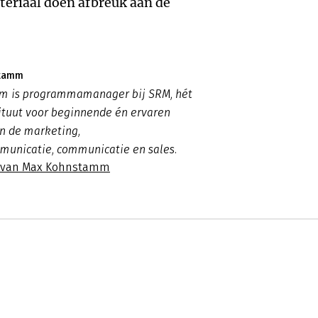
teriaal doen afbreuk aan de
stamm
m is programmamanager bij SRM, hét
ituut voor beginnende én ervaren
in de marketing,
unicatie, communicatie en sales.
es van Max Kohnstamm