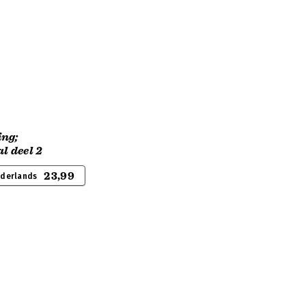
ing;
l deel 2
23,99
ederlands