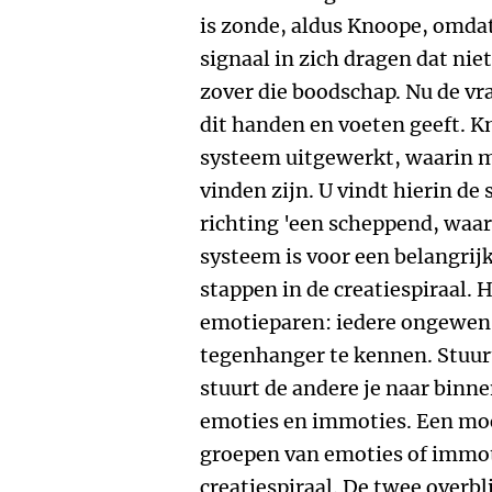
is zonde, aldus Knoope, omdat
signaal in zich dragen dat ni
zover die boodschap. Nu de v
dit handen en voeten geeft. K
systeem uitgewerkt, waarin ma
vinden zijn. U vindt hierin d
richting 'een scheppend, waard
systeem is voor een belangrij
stappen in de creatiespiraal. 
emotieparen: iedere ongewens
tegenhanger te kennen. Stuurt
stuurt de andere je naar binn
emoties en immoties. Een moo
groepen van emoties of immot
creatiespiraal. De twee overbl