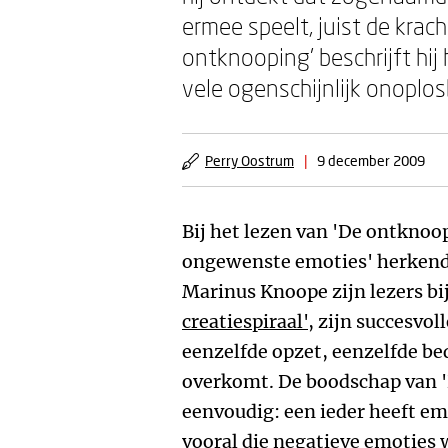
ermee speelt, juist de krac
ontknooping' beschrijft hi
vele ogenschijnlijk onoplosb
Perry Oostrum
|
9 december 2009
Bij het lezen van 'De ontknoo
ongewenste emoties' herkend
Marinus Knoope zijn lezers bi
creatiespiraal'
, zijn succesvol
eenzelfde opzet, eenzelfde be
overkomt. De boodschap van 'D
eenvoudig: een ieder heeft emo
vooral die negatieve emoties w