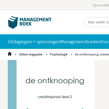
Op werkda
Uitdagingen + oplossingen
Managementboeken
Ove
Online magazine
Psychologie
De ontknooping; creatie