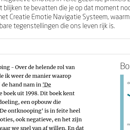
ht blijken te bevatten die je op dat moment nod
j het Creatie Emotie Navigatie Systeem, waarm
are tegenstellingen die ons leven rijk is.
Boe
ping - Over de helende rol van
e ik weer de manier waarop
j de hand nam in
'De
le boek uit 1998. Dit boek kent
doeling, een opbouw die
e ontknooping' is in feite heel
ties, ook negatieve, en het zijn
aar we snel van af willen. En dat