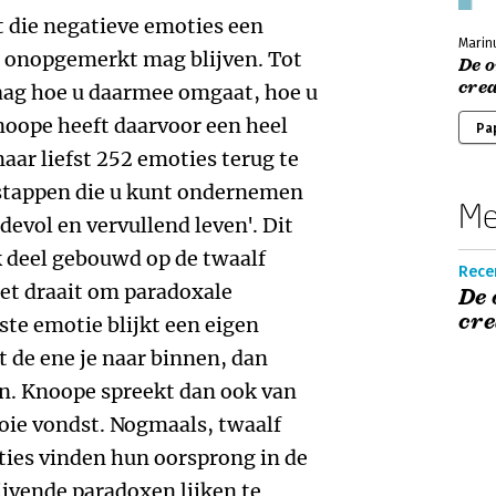
 die negatieve emoties een
Marin
et onopgemerkt mag blijven. Tot
De 
crea
raag hoe u daarmee omgaat, hoe u
noope heeft daarvoor een heel
Pa
ar liefst 252 emoties terug te
e stappen die u kunt ondernemen
Me
evol en vervullend leven'. Dit
k deel gebouwd op de twaalf
Recen
Het draait om paradoxale
De 
cre
te emotie blijkt een eigen
 de ene je naar binnen, dan
en. Knoope spreekt dan ook van
ie vondst. Nogmaals, twaalf
ies vinden hun oorsprong in de
ijvende paradoxen lijken te