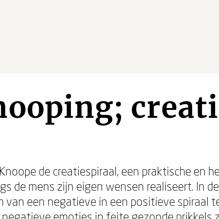
ooping; creati
noope de creatiespiraal, een praktische en h
s de mens zijn eigen wensen realiseert. In de 
van een negatieve in een positieve spiraal te
egatieve emoties in feite gezonde prikkels zij