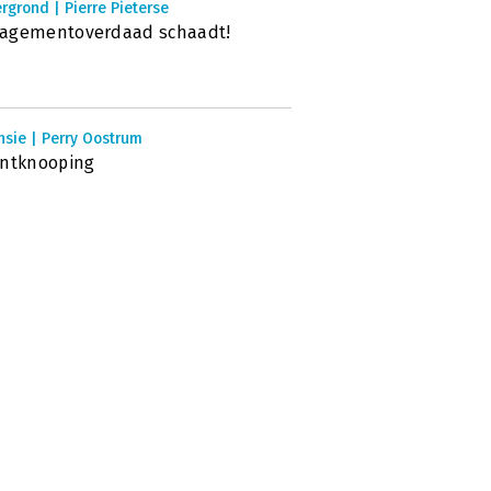
rgrond | Pierre Pieterse
agementoverdaad schaadt!
nsie | Perry Oostrum
ontknooping