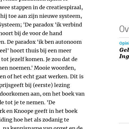
wee stappen in de creatiespiraal,
 hij toe aan zijn nieuwe systeem,
Systeem; 'De paradox 'ik verbind
Ov
hoort bij de voor de hand
en. De paradox 'ik ben autonoom
Opin
Geb
eel' hoort thuis bij een meer
Ing
 tot jezelf komen. Je zou dat de
nnen noemen.' Mooie woorden,
en of het echt gaat werken. Dit is
rijsgeeft bij (eerste) lezing
en doorkomen aan, om het boek van
e tot je te nemen. 'De
rk en Knoope geeft in het boek
iding hoe het als zodanig te
ek, na kennisname van opzet en de