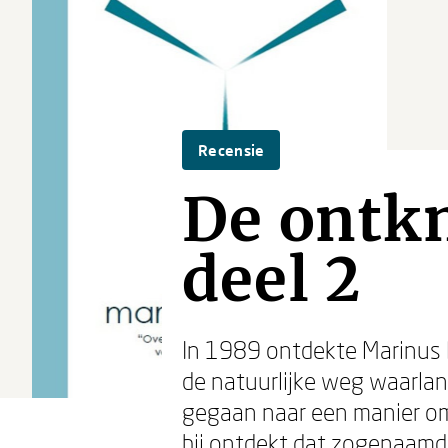
Recensie
De ontkn
deel 2
In 1989 ontdekte Marinus K
de natuurlijke weg waarlang
gegaan naar een manier om 
hij ontdekt dat zogenaamd n