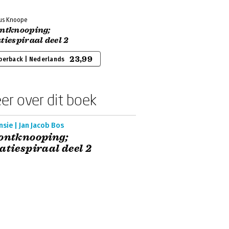
us Knoope
ontknooping;
tiespiraal deel 2
23,99
perback | Nederlands
er over dit boek
sie | Jan Jacob Bos
ontknooping;
atiespiraal deel 2