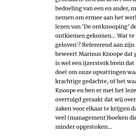
bedoeling van een en ander, m
nemen om ermee aan het werk t
lezen van 'De ontknooping' de 
ontkiemen gekomen... Wat te 
geloven'? Refererend aan zijn 
beweert Marinus Knoope dat g
is wel een ijzersterk brein dat
doet om onze opvattingen waar
krachtige gedachte, of het waa
Knoope en ben er met het lez
overtuigd geraakt dat wij ove
zaken voor elkaar te krijgen d
veel (management)boeken die 
minder opgestoken…