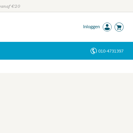
 vanaf €20
Inloggen
010-4731397
Personen
Trefwoorden