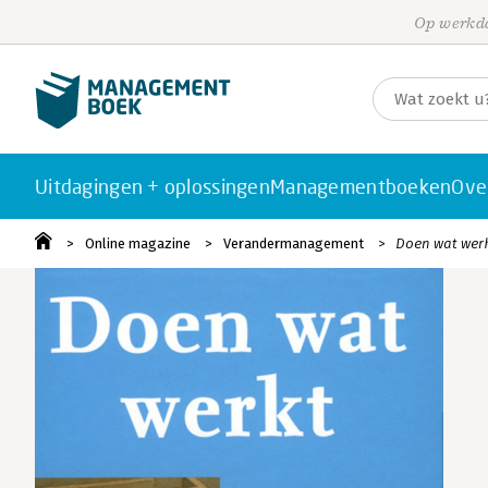
Op werkda
Uitdagingen + oplossingen
Managementboeken
Ove
Online magazine
Verandermanagement
Doen wat wer