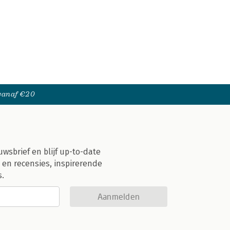
 vanaf €20
uwsbrief en blijf up-to-date
 en recensies, inspirerende
s.
Aanmelden