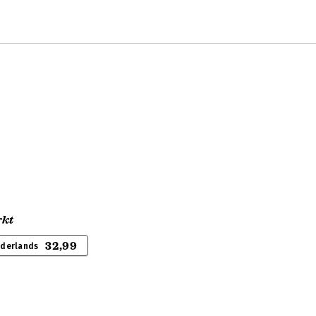
rkt
32,99
ederlands