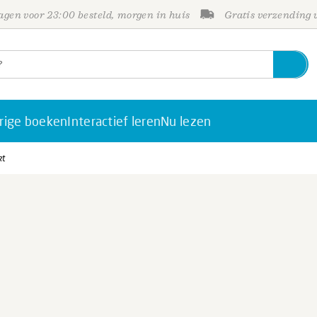
gen voor 23:00 besteld, morgen in huis
Gratis verzending
rige boeken
Interactief leren
Nu lezen
kt