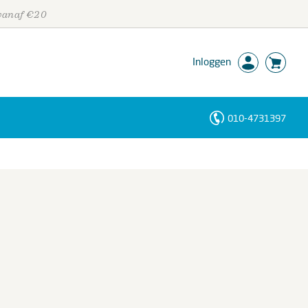
 vanaf €20
Inloggen
010-4731397
Personen
Trefwoorden