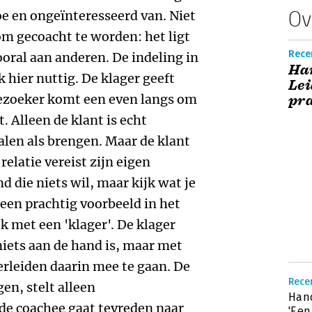
Ov
oe en ongeïnteresseerd van. Niet
 om gecoacht te worden: het ligt
Rece
oral aan anderen. De indeling in
Ha
k hier nuttig. De klager geeft
Lei
 bezoeker komt een even langs om
pra
lt. Alleen de klant is echt
alen als brengen. Maar de klant
 relatie vereist zijn eigen
d die niets wil, maar kijk wat je
 een prachtig voorbeeld in het
 met een 'klager'. De klager
iets aan de hand is, maar met
erleiden daarin mee te gaan. De
Recen
en, stelt alleen
Hand
de coachee gaat tevreden naar
'Een