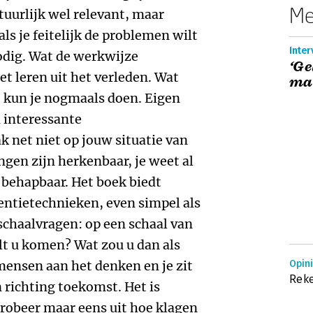
Me
tuurlijk wel relevant, maar
ls je feitelijk de problemen wilt
Inter
dig. Wat de werkwijze
‘Ge
et leren uit het verleden. Wat
maa
t kun je nogmaals doen. Eigen
 interessante
net niet op jouw situatie van
ngen zijn herkenbaar, je weet al
u behapbaar. Het boek biedt
entietechnieken, even simpel als
 schaalvragen: op een schaal van
ilt u komen? Wat zou u dan als
mensen aan het denken en je zit
Opini
Reke
n richting toekomst. Het is
probeer maar eens uit hoe klagen