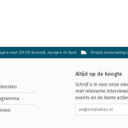
gen voor 23:00 besteld, morgen in huis
Gratis verzending
Altijd op de hoogte
Schrijf u in voor onze nie
diensten
met relevante interviews
events en de beste actie
rogramma
nnen