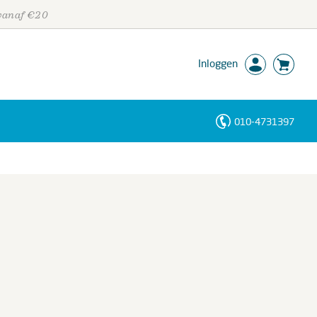
 vanaf €20
Inloggen
010-4731397
Personen
Trefwoorden