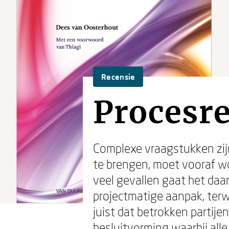
Recensie
Procesre
Complexe vraagstukken zijn
te brengen, moet vooraf wo
veel gevallen gaat het daa
projectmatige aanpak, terw
juist dat betrokken partij
besluitvorming waarbij alle