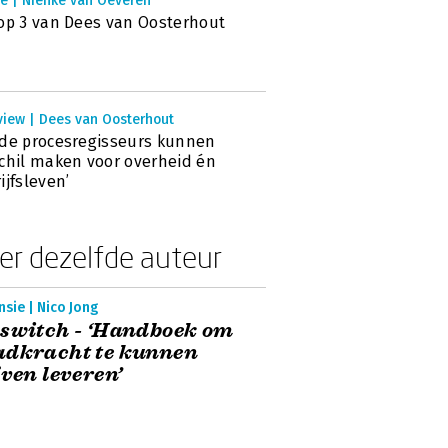
ie | Nienke van Oeveren
op 3 van Dees van Oosterhout
view | Dees van Oosterhout
de procesregisseurs kunnen
chil maken voor overheid én
ijfsleven’
er dezelfde auteur
sie | Nico Jong
switch - ‘Handboek om
adkracht te kunnen
jven leveren’