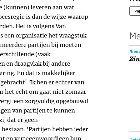
e (kunnen) leveren aan wat
Pa
cesregie is dan de wijze waarop
rden. Het is volgens Van
Me
s een organisatie het vraagstuk
r meerdere partijen bij moeten
Nieuw
erschillende (vaak
Zin
en en draagvlak bij andere
oering. En dat is makkelijker
gebracht! 'Ik ben er echter van
ar het echt om gaat niet zomaar
 vergt een zorgvuldig opgebouwd
gen van partijen te kunnen
zij dat er geen
bestaan. 'Partijen hebben ieder
cht en vertegenwoordigen hun