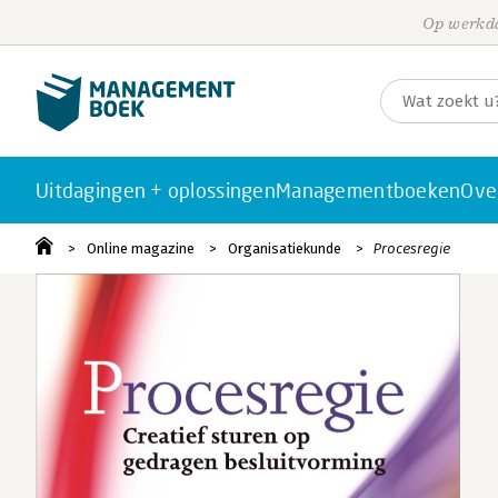
Op werkda
Uitdagingen + oplossingen
Managementboeken
Ove
Online magazine
Organisatiekunde
Procesregie