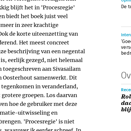
Opin
De t
kig blijft het in 'Procesregie'
n biedt het boek juist veel
meer in zeer krachtige
 Ook de korte uiteenzetting van
Inter
‘Goe
derend. Het meest concreet
vers
ze beschrijving van een negental
bedr
s, eerlijk gezegd, niet helemaal
n toegeschreven aan Sivasailam
Ov
n Oosterhout samenwerkt. Dit
r tegenkomen in veranderland,
Recen
 grotere groepen. Los daarvan
Rol
da
ven hoe de gebruiker met deze
bli
rmatie-uitwisseling en
rengen. 'Procesregie' is niet
s, waarover ik eerder schreef. In