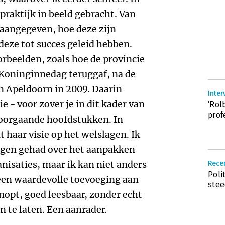
praktijk in beeld gebracht. Van
t aangegeven, hoe deze zijn
eze tot succes geleid hebben.
orbeelden, zoals hoe de provincie
Koninginnedag teruggaf, na de
n Apeldoorn in 2009. Daarin
Inter
 - voor zover je in dit kader van
‘Rol
prof
voorgaande hoofdstukken. In
t haar visie op het welslagen. Ik
 ogen gehad over het aanpakken
nisaties, maar ik kan niet anders
Recen
Poli
 een waardevolle toevoeging aan
stee
knopt, goed leesbaar, zonder echt
 te laten. Een aanrader.