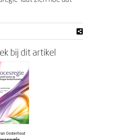
k bij dit artikel
van Oosterhout
cesregie