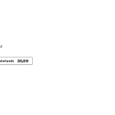
ut
30,99
ederlands