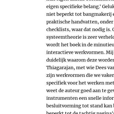
eigen specifieke belang.' Geluk
niet beperkt tot bangmakerij e
praktische handvatten, onder 
checklists, waar dat nodig is.
systeemtheorie is zeer verhel
wordt het boek in de minutieu
interactieve werkvormen. Mij i
duidelijk waarom deze worde
Thiagarajan, met wie Dees va
zijn werkvormen die we vake
specifiek voor het werken met
weet de auteur goed aan te ge
instrumenten een snelle info
besluitvorming tot stand kan b
beperkt tot de tachtig pagina'