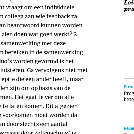
Lei
t vraagt om een individuele
pra
 collega aan wie feedback zal
 dan beantwoord kunnen worden
ga zien doen wat goed werkt? 2.
de samenwerking met deze
llen bereiken in de samenwerking
 duo’s worden gevormd is het
 luisteren. Ga vervolgens niet met
rceptie die een ander heeft, maar
Prev
en zijn om op basis van de
Prog
men. Het gaat te ver om alle
bete
 te laten komen. Dit afgezien
sie voorkomen moet worden dat
an door slechts een aantal
Recen
gressie door zelfcoaching’ is