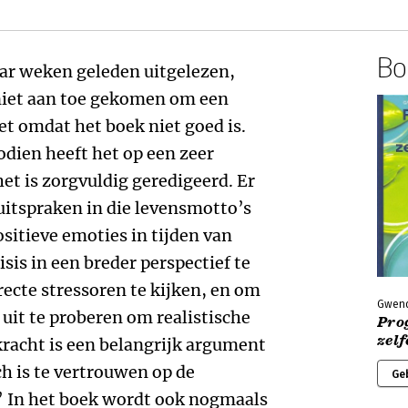
Boe
aar weken geleden uitgelezen,
niet aan toe gekomen om een
iet omdat het boek niet goed is.
dien heeft het op een zeer
et is zorgvuldig geredigeerd. Er
uitspraken in die levensmotto’s
sitieve emoties in tijden van
sis in een breder perspectief te
recte stressoren te kijken, en om
Gwend
 uit te proberen om realistische
Pro
zel
kracht is een belangrijk argument
ch is te vertrouwen op de
Ge
 In het boek wordt ook nogmaals