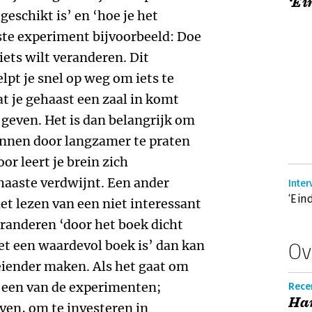
‘Ei
eschikt is’ en ‘hoe je het
ste experiment bijvoorbeeld: Doe
 iets wilt veranderen. Dit
lpt je snel op weg om iets te
t je gehaast een zaal in komt
 geven. Het is dan belangrijk om
annen door langzamer te praten
or leert je brein zich
aaste verdwijnt. Een ander
‘Ein
et lezen van een niet interessant
eranderen ‘door het boek dicht
het een waardevol boek is’ dan kan
Ov
eiender maken. Als het gaat om
s een van de experimenten;
Rece
Ha
ven, om te investeren in