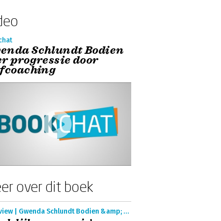
deo
chat
enda Schlundt Bodien
er progressie door
lfcoaching
er over dit boek
Interview | Gwenda Schlundt Bodien &amp; Coert Visser