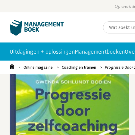
Op werkda
Uitdagingen + oplossingen
Managementboeken
Ove
Online magazine
Coaching en trainen
Progressie door 