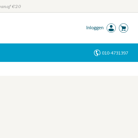
 vanaf €20
Inloggen
010-4731397
Personen
Trefwoorden