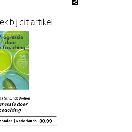
k bij dit artikel
a Schlundt Bodien
gressie door
fcoaching
30,99
bonden | Nederlands