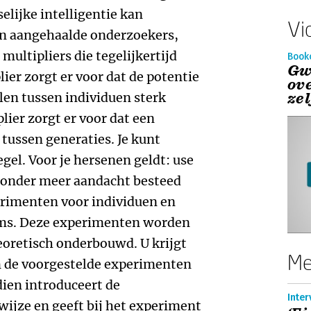
elijke intelligentie kan
Vi
n aangehaalde onderzoekers,
multipliers die tegelijkertijd
Book
Gw
ier zorgt er voor dat de potentie
ov
ze
llen tussen individuen sterk
lier zorgt er voor dat een
tussen generaties. Je kunt
gel. Voor je hersenen geldt: use
dt onder meer aandacht besteed
rimenten voor individuen en
ms. Deze experimenten worden
eoretisch onderbouwd. U krijgt
Me
 de voorgestelde experimenten
ien introduceert de
ijze en geeft bij het experiment