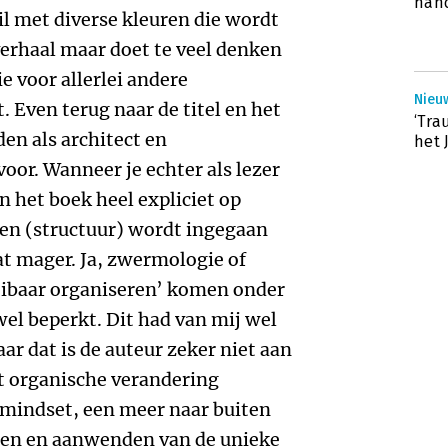
hand
l met diverse kleuren die wordt
verhaal maar doet te veel denken
 voor allerlei andere
Nieuw
Even terug naar de titel en het
‘Tra
n als architect en
het 
oor. Wanneer je echter als lezer
n het boek heel expliciet op
en (structuur) wordt ingegaan
at mager. Ja, zwermologie of
loeibaar organiseren’ komen onder
wel beperkt. Dit had van mij wel
r dat is de auteur zeker niet aan
t organische verandering
 mindset, een meer naar buiten
nnen en aanwenden van de unieke