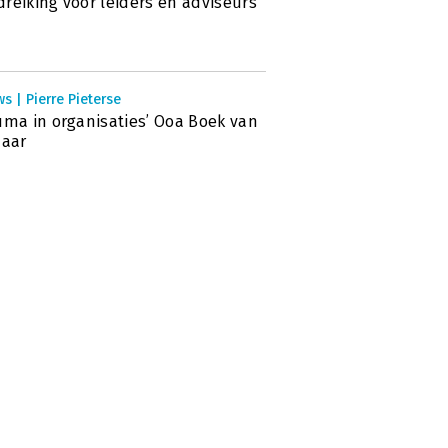
reiking voor leiders en adviseurs’
s | Pierre Pieterse
uma in organisaties’ Ooa Boek van
Jaar