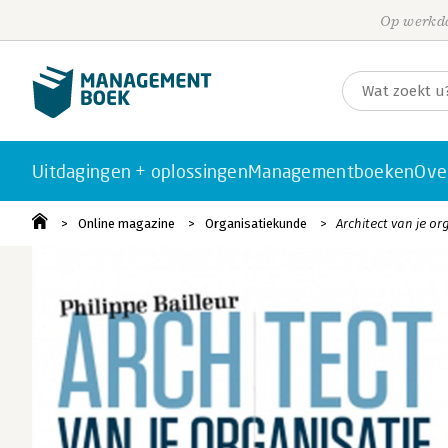
Op werkda
Uitdagingen + oplossingen
Managementboeken
Ove
Online magazine
Organisatiekunde
Architect van je or