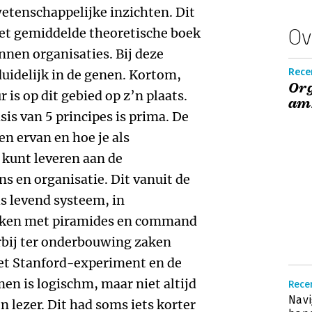
wetenschappelijke inzichten. Dit
Ov
et gemiddelde theoretische boek
nnen organisaties. Bij deze
Rece
duidelijk in de genen. Kortom,
Org
is op dit gebied op z’n plaats.
amb
is van 5 principes is prima. De
en ervan en hoe je als
 kunt leveren aan de
s en organisatie. Dit vanuit de
ls levend systeem, in
nken met piramides en command
rbij ter onderbouwing zaken
het Stanford-experiment en de
en is logischm, maar niet altijd
Recen
Navi
n lezer. Dit had soms iets korter