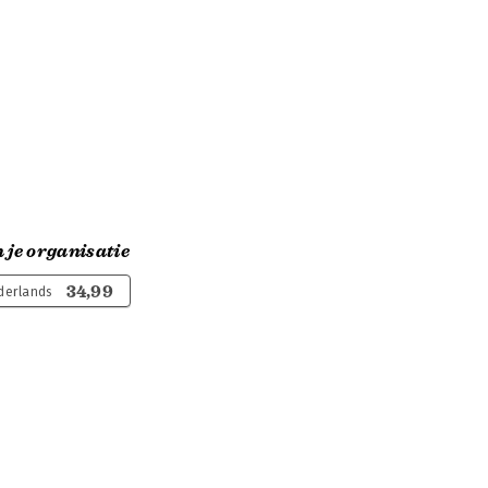
 je organisatie
34,99
derlands