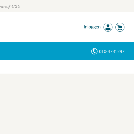
 vanaf €20
Inloggen
010-4731397
Personen
Trefwoorden