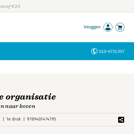
 vanaf €20
Inloggen
010-4731397
Personen
Trefwoorden
je organisatie
en naar boven
0
1e druk
9789401474795