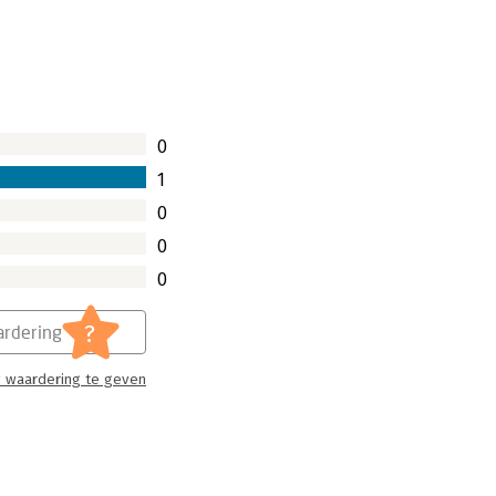
0
1
0
0
0
?
rdering
 waardering te geven