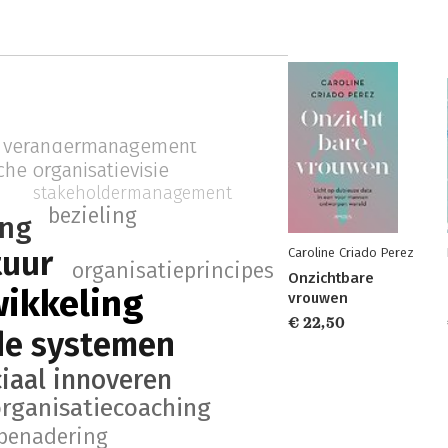
verandermanagement
che organisatievisie
stakeholdermanagement
bezieling
ing
tuur
Caroline Criado Perez
organisatieprincipes
Onzichtbare
wikkeling
vrouwen
€ 22,50
de systemen
iaal innoveren
rganisatiecoaching
 benadering