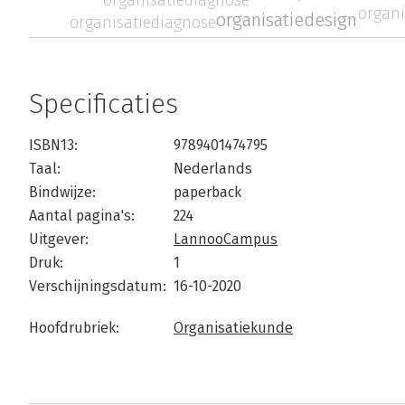
organi
organisatiedesign
organisatiediagnose
Specificaties
ISBN13:
9789401474795
Taal:
Nederlands
Bindwijze:
paperback
Aantal pagina's:
224
Uitgever:
LannooCampus
Druk:
1
Verschijningsdatum:
16-10-2020
Hoofdrubriek:
Organisatiekunde