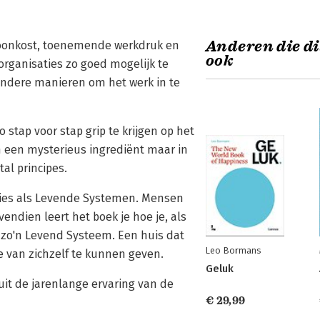
Anderen die di
loonkost, toenemende werkdruk en
ook
organisaties zo goed mogelijk te
andere manieren om het werk in te
 stap voor stap grip te krijgen op het
 in een mysterieus ingrediënt maar in
al principes.
saties als Levende Systemen. Mensen
ndien leert het boek je hoe je, als
r zo'n Levend Systeem. Een huis dat
Leo Bormans
 van zichzelf te kunnen geven.
Geluk
it de jarenlange ervaring van de
€ 29,99