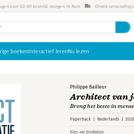
gen voor 23:00 besteld, morgen in huis
Gratis verzending
rige boeken
Interactief leren
Nu lezen
Philippe Bailleur
Architect van 
Breng het beste in mens
Paperback
Nederlands
202
Kies uw bindwijze