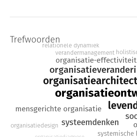
Trefwoorden
relationele dynamiek
holistis
verandermanagement
organisatie-effectiviteit
organisatieverander
organisatiearchitec
organisatieont
leven
mensgerichte organisatie
soc
systeemdenken
o
organisatiedesign
systemische
organisatiediagnose