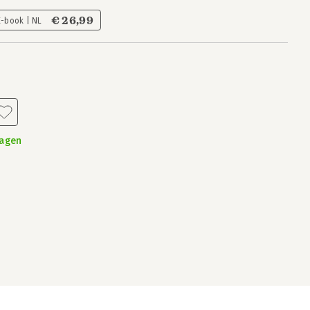
€ 26,99
E-book | NL
dagen