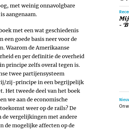
loog, met weinig onnavolgbare
Rece
t is aangenaam.
Mij
- ‘
t boek met een wat geschiedenis
n een goede basis neer voor de
daan. Waarom de Amerikaanse
rheid en per definitie de overheid
n principe zelfs overal tegen is.
se twee partijensysteem
j/zij-principe in een begrijpelijk
et. Het tweede deel van het boek
nen we aan de economische
Nieu
Onwa
 toekomst weer op de rails? De
jn de vergelijkingen met andere
en de mogelijke affecten op de