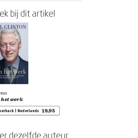
k bij dit artikel
inton
 het werk
19,95
perback | Nederlands
er dezelfde auteur