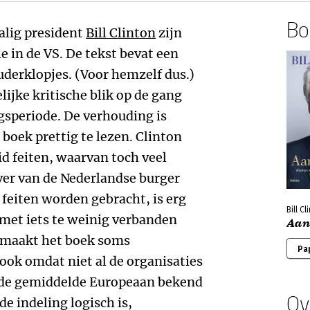
Boe
alig president
Bill Clinton
zijn
e in de VS. De tekst bevat een
derklopjes. (Voor hemzelf dus.)
lijke kritische blik op de gang
ngsperiode. De verhouding is
boek prettig te lezen. Clinton
 feiten, waarvan toch veel
er van de Nederlandse burger
feiten worden gebracht, is erg
Bill Cl
et iets te weinig verbanden
Aan
 maakt het boek soms
Pa
k omdat niet al de organisaties
 de gemiddelde Europeaan bekend
Ov
de indeling logisch is,