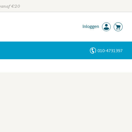
 vanaf €20
Inloggen
010-4731397
Personen
Trefwoorden