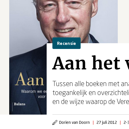
Recensie
Aan het
Tussen alle boeken met anal
toegankelijk en overzichteli
en de wijze waarop de Vere
Dorien van Doorn
|
27 juli 2012
|
2-3