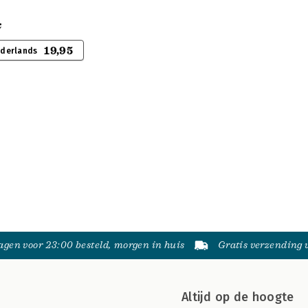
k
19,95
ederlands
gen voor 23:00 besteld, morgen in huis
Gratis verzending
Altijd op de hoogte