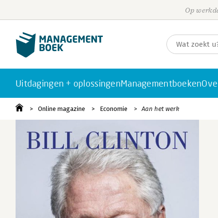
Op werkda
Uitdagingen + oplossingen
Managementboeken
Ove
Online magazine
Economie
Aan het werk